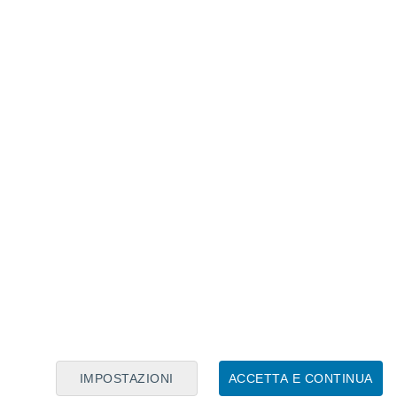
Calendario Lunare
Lun
Mar
Mer
Gio
Ven
Sab
Dom
6
7
8
9
10
11
12
13
14
15
16
IMPOSTAZIONI
ACCETTA E CONTINUA