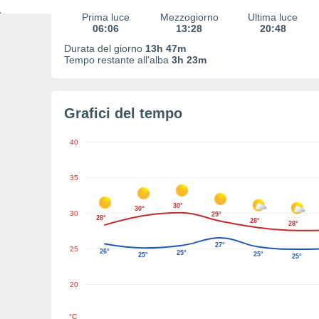
Prima luce
Mezzogiorno
Ultima luce
06:06
13:28
20:48
Durata del giorno
13h 47m
Tempo restante all'alba
3h 23m
Grafici del tempo
40
35
30°
30°
30
29°
28°
28°
28°
27°
25
26°
25°
25°
25°
25°
20
°C