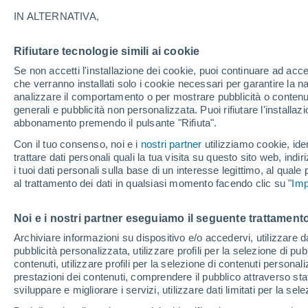
27°
IN ALTERNATIVA,
Rifiutare tecnologie simili ai cookie
Luna calan
Se non accetti l'installazione dei cookie, puoi continuare ad acc
Illuminata:
Temp. percepita 28°
che verranno installati solo i cookie necessari per garantire la n
analizzare il comportamento o per mostrare pubblicità o contenut
generali e pubblicità non personalizzata. Puoi rifiutare l'install
abbonamento premendo il pulsante "Rifiuta".
Ultim'ora.
L'Organizzazione Meteorologica Mondiale
Con il tuo consenso, noi e i
nostri partner
utilizziamo cookie, iden
conferma: "El Niño sta raggiungendo un'inten
trattare dati personali quali la tua visita su questo sito web, indiri
mai vista da diversi anni"
i tuoi dati personali sulla base di un interesse legittimo, al quale
Il Meteo 1 - 7
Attualità
Mappa della Temperatura
R
al trattamento dei dati in qualsiasi momento facendo clic su "
Imp
Noi e i nostri partner eseguiamo il seguente trattamento
Domani
Sabato
D
Oggi
Archiviare informazioni su dispositivo e/o accedervi, utilizzare dati
pubblicità personalizzata, utilizzare profili per la selezione di pu
7 Ago
8 Ago
6 Ago
contenuti, utilizzare profili per la selezione di contenuti personal
prestazioni dei contenuti, comprendere il pubblico attraverso stat
sviluppare e migliorare i servizi, utilizzare dati limitati per la sel