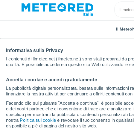
Il Meteo
Informativa sulla Privacy
I contenuti di Ilmeteo.net (ilmeteo.net) sono stati preparati da pro
qualità. È possibile accedere a questo sito Web utilizzando le se
Accetta i cookie e accedi gratuitamente
Home
Grecia
Creta
Rethymno
La pubblicità digitale personalizzata, basata sulle informazioni ra
finanziare la nostra attività per continuare a offrirti contenuti co
Previsioni Meteo Reth
Facendo clic sul pulsante "Accetta e continua", è possibile accede
o dei nostri partner, che ci consentono di tracciare e analizzare
02:43
Giovedi
specifico per mostrarti la pubblicità o contenuti personalizzati b
nostra
Politica sui cookie
e revocare il tuo consenso in qualsia
disponibile a piè di pagina del nostro sito web.
Cielo sereno