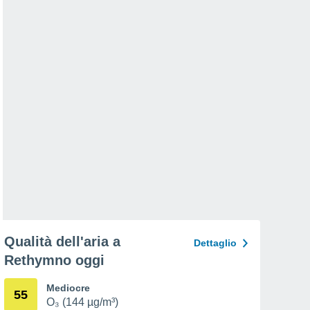
Qualità dell'aria a
Dettaglio
Rethymno oggi
Mediocre
55
O₃ (144 µg/m³)