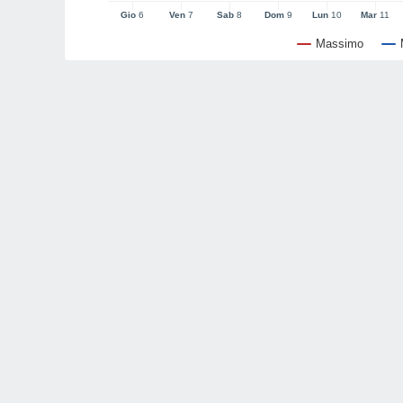
Gio
6
Ven
7
Sab
8
Dom
9
Lun
10
Mar
11
Massimo