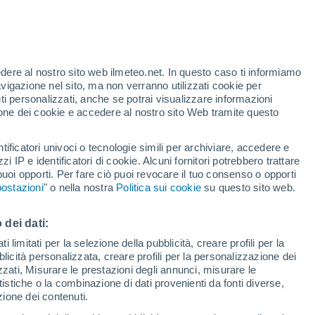
Allerta gialla
Allerta moderata per alte
temperature a Rethymno oggi
te
edere al nostro sito web ilmeteo.net. In questo caso ti informiamo
47%
avigazione nel sito, ma non verranno utilizzati cookie per
i personalizzati, anche se potrai visualizzare informazioni
azione dei cookie e accedere al nostro sito Web tramite questo
tificatori univoci o tecnologie simili per archiviare, accedere e
sità
zzi IP e identificatori di cookie. Alcuni fornitori potrebbero trattare
 puoi opporti. Per fare ciò puoi revocare il tuo consenso o opporti
adar di pioggia
Satelliti
Modelli
ostazioni
" o nella nostra
Politica sui cookie
su questo sito web.
 dei dati:
omenica
Lunedì
Martedì
Mercoledì
 limitati per la selezione della pubblicità, creare profili per la
bblicità personalizzata, creare profili per la personalizzazione dei
9 Ago
10 Ago
11 Ago
12 Ago
izzati, Misurare le prestazioni degli annunci, misurare le
istiche o la combinazione di dati provenienti da fonti diverse,
ezione dei contenuti.