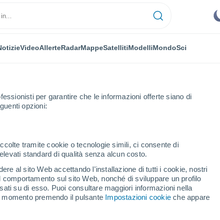
Notizie
Video
Allerte
Radar
Mappe
Satelliti
Modelli
Mondo
Sci
fessionisti per garantire che le informazioni offerte siano di
guenti opzioni:
ccolte tramite cookie o tecnologie simili, ci consente di
n elevati standard di qualità senza alcun costo.
ymno
re al sito Web accettando l'installazione di tutti i cookie, nostri
 il comportamento sul sito Web, nonché di sviluppare un profilo
...
asati su di esso. Puoi consultare maggiori informazioni nella
si momento premendo il pulsante
Impostazioni cookie
che appare
Per ora
Cielo sereno nelle prossime ore