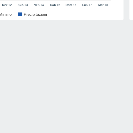
Mer
12
Gio
13
Ven
14
Sab
15
Dom
16
Lun
17
Mar
18
Minimo
Precipitazioni