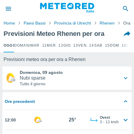
tiva
rivacy
Home
Paesi Bassi
Provincia di Utrecht
Rhenen
Orari
ti di
net
Previsioni Meteo Rhenen per ora
net)
i
OGGI
DOMANI
MAR. 11
MER. 12
GIO. 13
VEN. 14
SAB. 15
DOM. 16
LUN
 da
nisti per
 che le
Previsioni meteo ora per ora a Rhenen
ioni
iano di
Domenica, 09 agosto
È
Nubi sparse
Tutto il giorno
 a
ito Web
do le
Ore precedenti
opzioni:
 i
Ovest
25°
12:00
e
3
-
13
km/h
amente