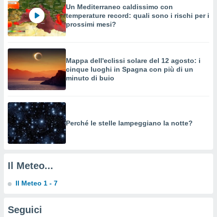
a su
Un Mediterraneo caldissimo con
ito web,
temperature record: quali sono i rischi per i
IP e
prossimi mesi?
tori di
Alcuni
ro
Mappa dell'eclissi solare del 12 agosto: i
 tuoi dati
cinque luoghi in Spagna con più di un
 sulla
minuto di buio
un
e
, al quale
rti. Per
puoi
Perché le stelle lampeggiano la notte?
il tuo
o o
l
nto dei
Il Meteo...
ualsiasi
 facendo
Il Meteo 1 - 7
ioni
" o
tra
Seguici
sui cookie