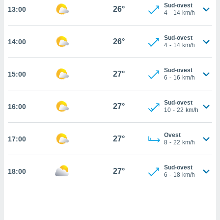
Sud-ovest
26°
13:00
cità
4
-
14
km/h
izzata,
ACCETTA
Sud-ovest
ulle
26°
14:00
E
4
-
14
km/h
ioni
CONTINUA
tramite
Sud-ovest
27°
15:00
e simili,
IMPOSTAZIONI
6
-
16
km/h
nte di
e la
Sud-ovest
tività per
27°
16:00
10
-
22
km/h
re a
ontenuti
ti
Ovest
27°
17:00
8
-
22
km/h
 di
senza
sto.
Sud-ovest
27°
18:00
6
-
18
km/h
clic sul
 "Accetta
a", è
al sito