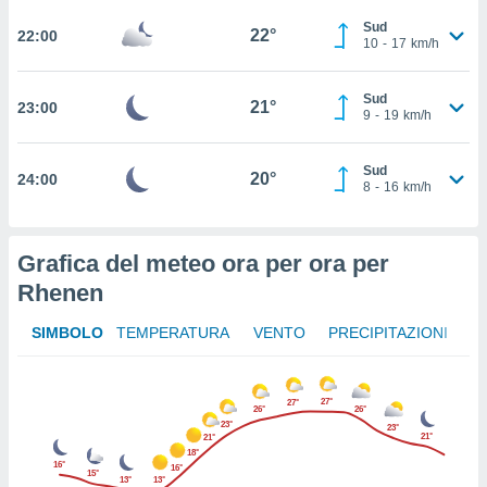
 in
Sud
22°
22:00
10
-
17
km/h
o
 il
Sud
21°
23:00
9
-
19
km/h
azioni
kie
re
Sud
20°
24:00
le a piè
8
-
16
km/h
 del
to web.
Grafica del meteo ora per ora per
ATIVA,
Rhenen
e
SIMBOLO
TEMPERATURA
VENTO
PRECIPITAZIONI
gie
i cookie
ccetti
27°
27°
26°
26°
zione dei
23°
23°
21°
puoi
21°
18°
re ad
16°
16°
15°
 al
13°
13°