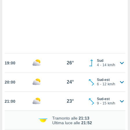
ettando
zione di
okie,
dei nostri
che ci
no di
 e
e il
amento
 Web,
i
Sud
26°
re un
19:00
4
-
14
km/h
pecifico
arti la
à o
Sud-est
24°
20:00
6
-
12
km/h
i
zzati
 di esso.
Sud-est
23°
21:00
sultare
9
-
15
km/h
oni nella
Tramonto alle
21:13
Ultima luce alle
21:52
sui cookie
e il tuo