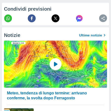
izzata.
utare
Condividi previsioni
zione dei
 al
ito Web
questo
ento
Notizie
Ultime notizie
 il
o
, noi e i
rtner
mo
tori
o
e simili
Meteo, tendenza di lungo termine: arrivano
viare,
 e
conferme, la svolta dopo Ferragosto
ati
 quali la