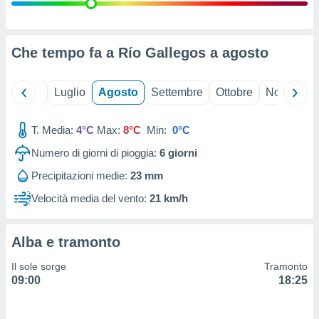
ioni
" o
tra
sui cookie
o sito
Che tempo fa a Río Gallegos a
agosto
nostri
Giugno
Luglio
Agosto
Settembre
Ottobre
Novembre
mo il
T. Media:
4°C
Max:
8°C
Min:
0°C
te
ento dei
Numero di giorni di pioggia:
6
giorni
Precipitazioni medie:
23 mm
re
ioni su
Velocità media del vento:
21 km/h
vo e/o
i,
 dati
Alba e tramonto
er la
 della
Il sole sorge
Tramonto
à, creare
09:00
18:25
r la
à
izzata,