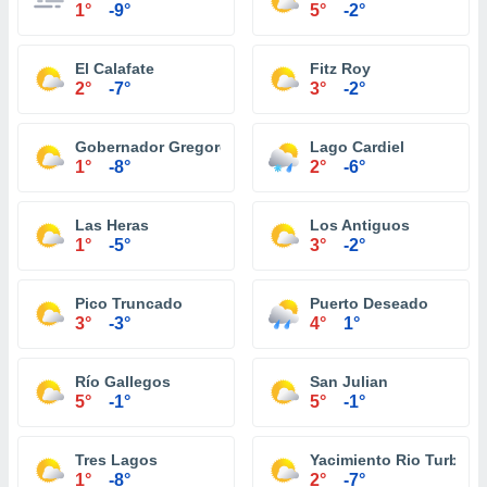
1°
-9°
5°
-2°
El Calafate
Fitz Roy
2°
-7°
3°
-2°
Gobernador Gregores
Lago Cardiel
1°
-8°
2°
-6°
Las Heras
Los Antiguos
1°
-5°
3°
-2°
Pico Truncado
Puerto Deseado
3°
-3°
4°
1°
Río Gallegos
San Julian
5°
-1°
5°
-1°
Tres Lagos
Yacimiento Rio Turbio
1°
-8°
2°
-7°