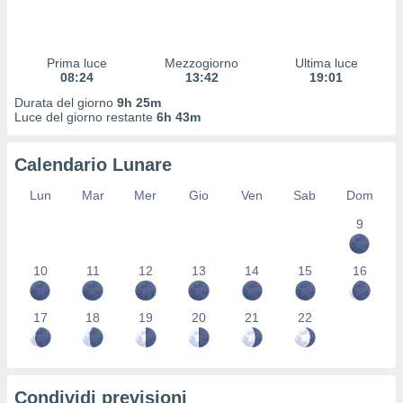
 profili
lezione
cità
izzata,
Prima luce
Mezzogiorno
Ultima luce
fili per
08:24
13:42
19:01
Durata del giorno
9h 25m
izzazione
Luce del giorno restante
6h 43m
nuti,
 profili
Calendario Lunare
lezione
uti
Lun
Mar
Mer
Gio
Ven
Sab
Dom
zzati,
 le
9
ni degli
 misurare
zioni dei
10
11
12
13
14
15
16
,
ere il
17
18
19
20
21
22
so
he o la
ione di
enienti
Condividi previsioni
diverse,