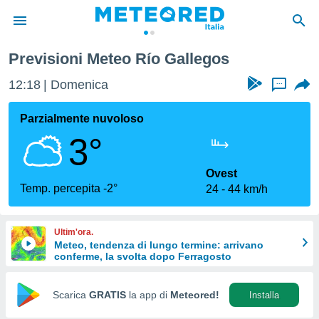
Previsioni Meteo Río Gallegos
tiva
rivacy
12:18
Domenica
...
ti di
net
Parzialmente nuvoloso
net)
3°
i
 da
nisti per
Ovest
 che le
Temp. percepita -2°
24
44 km/h
ioni
iano di
È
Ultim'ora.
Meteo, tendenza di lungo termine: arrivano
 a
conferme, la svolta dopo Ferragosto
ito Web
do le
opzioni:
Scarica
GRATIS
la app di
Meteored!
Installa
 i