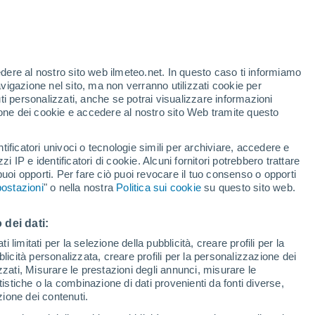
Allerta arancione
Allerta importante per alte
temperature a Roghudi oggi
edere al nostro sito web ilmeteo.net. In questo caso ti informiamo
avigazione nel sito, ma non verranno utilizzati cookie per
i personalizzati, anche se potrai visualizzare informazioni
azione dei cookie e accedere al nostro sito Web tramite questo
forti
tificatori univoci o tecnologie simili per archiviare, accedere e
zzi IP e identificatori di cookie. Alcuni fornitori potrebbero trattare
 puoi opporti. Per fare ciò puoi revocare il tuo consenso o opporti
pioggia
Satelliti
Modelli
ostazioni
" o nella nostra
Politica sui cookie
su questo sito web.
 dei dati:
omenica
Lunedì
Martedì
Mercoledì
 limitati per la selezione della pubblicità, creare profili per la
bblicità personalizzata, creare profili per la personalizzazione dei
9 Ago
10 Ago
11 Ago
12 Ago
izzati, Misurare le prestazioni degli annunci, misurare le
istiche o la combinazione di dati provenienti da fonti diverse,
ezione dei contenuti.
90%
90%
70%
60%