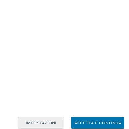
Calendario Lunare
Lun
Mar
Mer
Gio
Ven
Sab
Dom
6
7
8
9
10
11
12
13
14
15
16
17
18
19
IMPOSTAZIONI
ACCETTA E CONTINUA