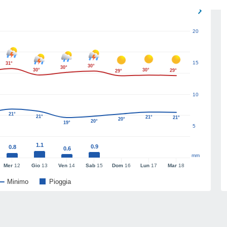
20
15
31°
30°
30°
30°
30°
29°
29°
10
21°
21°
21°
21°
20°
20°
19°
5
1.1
0.9
0.8
0.6
mm
Mer
12
Gio
13
Ven
14
Sab
15
Dom
16
Lun
17
Mar
18
Minimo
Pioggia