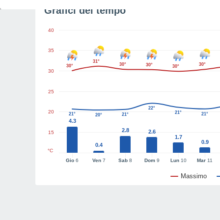
Grafici del tempo
40
35
31°
30°
30°
30°
30°
30°
30
25
22°
20
21°
21°
21°
21°
20°
4.3
2.8
2.6
15
1.7
0.9
0.4
°C
Gio
6
Ven
7
Sab
8
Dom
9
Lun
10
Mar
11
Massimo