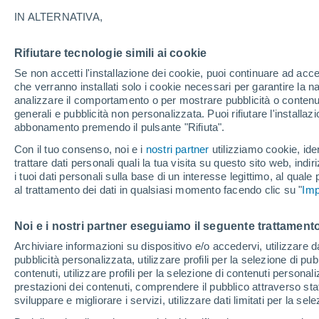
28°
IN ALTERNATIVA,
Rifiutare tecnologie simili ai cookie
30%
Se non accetti l'installazione dei cookie, puoi continuare ad acc
Temp. percepita 28°
0.1 mm
che verranno installati solo i cookie necessari per garantire la n
analizzare il comportamento o per mostrare pubblicità o contenut
generali e pubblicità non personalizzata. Puoi rifiutare l'install
abbonamento premendo il pulsante "Rifiuta".
Ultim’ora
Caldo intenso sull’Italia, ma venerdì 7 agosto 
Con il tuo consenso, noi e i
nostri partner
utilizziamo cookie, iden
temporali minacciano il Nord
trattare dati personali quali la tua visita su questo sito web, indiri
i tuoi dati personali sulla base di un interesse legittimo, al quale
Il Meteo 1 - 7
Attualità
Mappa di pioggia
Radar di 
al trattamento dei dati in qualsiasi momento facendo clic su "
Imp
Noi e i nostri partner eseguiamo il seguente trattamento
Domani
Sabato
D
Oggi
Archiviare informazioni su dispositivo e/o accedervi, utilizzare dati
pubblicità personalizzata, utilizzare profili per la selezione di pu
7 Ago
8 Ago
6 Ago
contenuti, utilizzare profili per la selezione di contenuti personal
prestazioni dei contenuti, comprendere il pubblico attraverso stat
sviluppare e migliorare i servizi, utilizzare dati limitati per la sel
60%
80%
90%