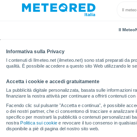
Il Meteo
Informativa sulla Privacy
I contenuti di Ilmeteo.net (ilmeteo.net) sono stati preparati da pro
qualità. È possibile accedere a questo sito Web utilizzando le se
Accetta i cookie e accedi gratuitamente
Home
Città metropolitana di Reggio Calabria
Roghu
La pubblicità digitale personalizzata, basata sulle informazioni ra
finanziare la nostra attività per continuare a offrirti contenuti co
Previsioni Meteo Rogh
Facendo clic sul pulsante "Accetta e continua", è possibile accede
o dei nostri partner, che ci consentono di tracciare e analizzare
18:25
Giovedi
specifico per mostrarti la pubblicità o contenuti personalizzati b
nostra
Politica sui cookie
e revocare il tuo consenso in qualsia
disponibile a piè di pagina del nostro sito web.
Pioggia debole