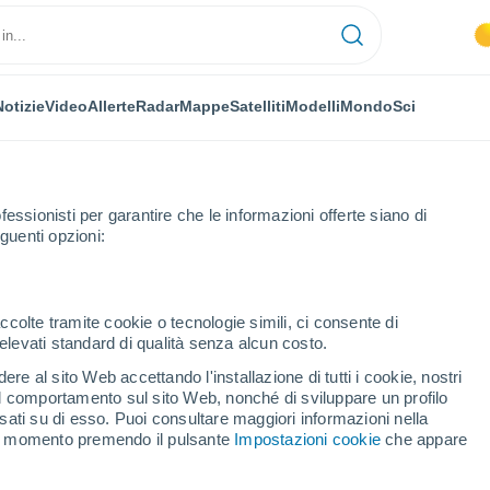
Notizie
Video
Allerte
Radar
Mappe
Satelliti
Modelli
Mondo
Sci
fessionisti per garantire che le informazioni offerte siano di
guenti opzioni:
di
ccolte tramite cookie o tecnologie simili, ci consente di
n elevati standard di qualità senza alcun costo.
udi
re al sito Web accettando l'installazione di tutti i cookie, nostri
 il comportamento sul sito Web, nonché di sviluppare un profilo
...
asati su di esso. Puoi consultare maggiori informazioni nella
si momento premendo il pulsante
Impostazioni cookie
che appare
Per ora
Intervalli nuvolosi nelle prossime
ore