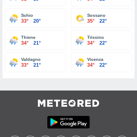
Schio
Sossano
33°
20°
35°
22°
Thiene
Trissino
34°
21°
34°
22°
Valdagno
Vicenza
33°
21°
34°
22°