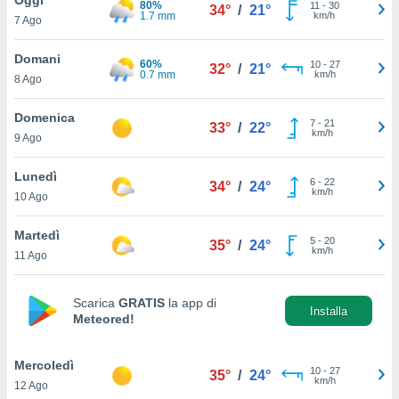
80%
a", è
11
-
30
34°
/
21°
1.7 mm
km/h
7 Ago
al sito
ettando
Domani
60%
10
-
27
32°
/
21°
zione di
0.7 mm
km/h
8 Ago
okie,
dei nostri
Domenica
7
-
21
che ci
33°
/
22°
km/h
9 Ago
no di
 e
e il
Lunedì
6
-
22
34°
/
24°
amento
km/h
10 Ago
 Web,
i
Martedì
5
-
20
re un
35°
/
24°
km/h
11 Ago
pecifico
arti la
à o
Scarica
GRATIS
la app di
i
Installa
Meteored!
zzati
 di esso.
sultare
Mercoledì
10
-
27
35°
/
24°
km/h
12 Ago
oni nella