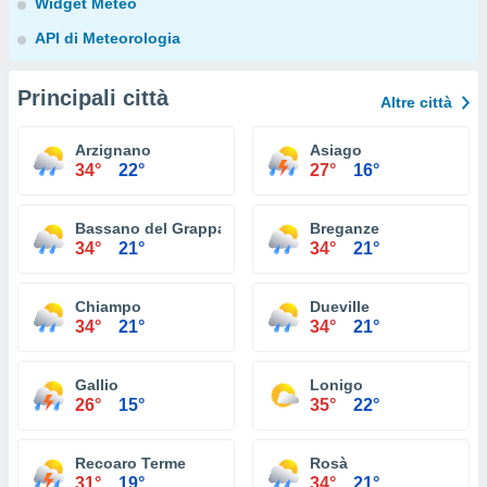
Widget Meteo
API di Meteorologia
Principali città
Altre città
Arzignano
Asiago
34°
22°
27°
16°
Bassano del Grappa
Breganze
34°
21°
34°
21°
Chiampo
Dueville
34°
21°
34°
21°
Gallio
Lonigo
26°
15°
35°
22°
Recoaro Terme
Rosà
31°
19°
34°
21°