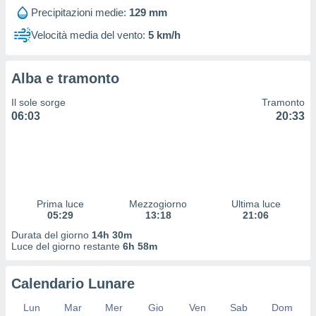
 profili
Precipitazioni medie:
129 mm
lezione
cità
Velocità media del vento:
5 km/h
izzata,
fili per
Alba e tramonto
izzazione
nuti,
Il sole sorge
Tramonto
 profili
06:03
20:33
lezione
uti
zzati,
 le
ni degli
 misurare
Prima luce
Mezzogiorno
Ultima luce
zioni dei
05:29
13:18
21:06
,
ere il
Durata del giorno
14h 30m
Luce del giorno restante
6h 58m
so
he o la
Calendario Lunare
ione di
enienti
Lun
Mar
Mer
Gio
Ven
Sab
Dom
diverse,