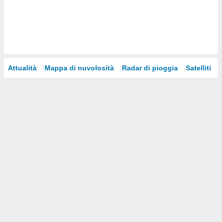
i nostri
artner
Attualità
Mappa di nuvolosità
Radar di pioggia
Satelliti