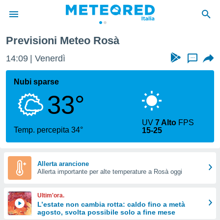
Previsioni Meteo Rosà
tiva
rivacy
14:09
Venerdì
...
ti di
net
Nubi sparse
net)
33°
i
 da
nisti per
UV
7 Alto
FPS
 che le
Temp. percepita 34°
15-25
ioni
iano di
È
Allerta arancione
 a
Allerta importante per alte temperature a Rosà oggi
ito Web
do le
Ultim'ora.
opzioni:
L’estate non cambia rotta: caldo fino a metà
agosto, svolta possibile solo a fine mese
 i