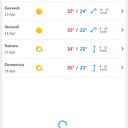
Giovedi
sui cookie
11
-
27
32°
/
24°
km/h
13 Ago
e il tuo
 in
Venerdì
8
-
23
32°
/
22°
o
km/h
14 Ago
 il
Sabato
azioni
5
-
21
34°
/
22°
km/h
15 Ago
kie
re
le a piè
Domenica
6
-
21
35°
/
23°
 del
km/h
16 Ago
to web.
ATIVA,
e
gie
i cookie
ccetti
zione dei