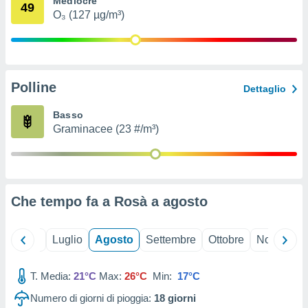
Mediocre
49
ioni
" o
O₃ (127 µg/m³)
tra
sui cookie
o sito
Polline
nostri
Dettaglio
mo il
Basso
te
Graminacee (23 #/m³)
ento dei
re
ioni su
vo e/o
Che tempo fa a Rosà a
agosto
i,
 dati
er la
Giugno
Luglio
Agosto
Settembre
Ottobre
Novembre
 della
à, creare
r la
T. Media:
21°C
Max:
26°C
Min:
17°C
à
Numero di giorni di pioggia:
18
giorni
izzata,