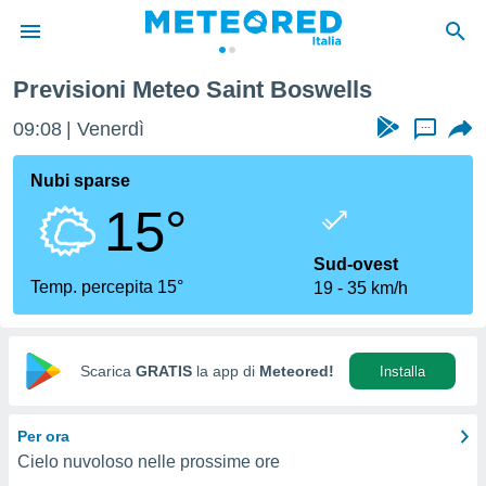
t Boswells
Previsioni Meteo Saint Boswells
tiva
rivacy
09:08
Venerdì
...
ti di
net
Nubi sparse
net)
15°
i
 da
nisti per
Sud-ovest
 che le
Temp. percepita 15°
19
35 km/h
ioni
iano di
È
Scarica
GRATIS
la app di
Meteored!
Installa
 a
ito Web
do le
Per ora
opzioni:
Cielo nuvoloso nelle prossime ore
 i