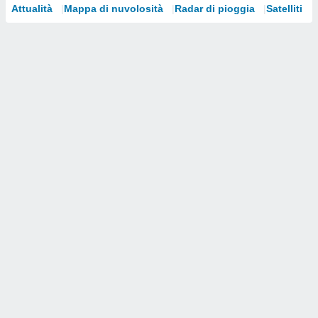
Attualità
Mappa di nuvolosità
Radar di pioggia
Satelliti
i nostri
artner