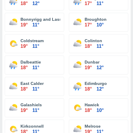
18°
12°
17°
11°
Bonnyrigg and Lasswade
Broughton
19°
11°
17°
10°
Coldstream
Colinton
19°
11°
18°
11°
Dalbeattie
Dunbar
18°
11°
19°
12°
East Calder
Edimburgo
18°
11°
18°
12°
Galashiels
Hawick
19°
11°
18°
10°
Kirkconnell
Melrose
18°
11°
19°
11°