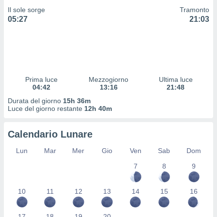
 profili
Il sole sorge
Tramonto
lezione
05:27
21:03
cità
izzata,
fili per
izzazione
nuti,
 profili
Prima luce
Mezzogiorno
Ultima luce
04:42
13:16
21:48
lezione
uti
Durata del giorno
15h 36m
zzati,
Luce del giorno restante
12h 40m
 le
ni degli
Calendario Lunare
 misurare
zioni dei
Lun
Mar
Mer
Gio
Ven
Sab
Dom
,
ere il
7
8
9
so
he o la
10
11
12
13
14
15
16
ione di
enienti
diverse,
17
18
19
20