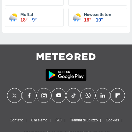
Moffat
Newcastleton
18°
9°
18°
10°
Contatto
Chi siamo
FAQ
Termini di utilizzo
Cookies