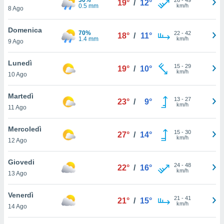
19°
/
12°
a", è
0.5 mm
km/h
8 Ago
al sito
Domenica
ettando
70%
22
-
42
18°
/
11°
1.4 mm
km/h
zione di
9 Ago
okie,
dei nostri
Lunedì
15
-
29
19°
/
10°
che ci
km/h
10 Ago
no di
 e
Martedì
e il
13
-
27
23°
/
9°
km/h
11 Ago
amento
 Web,
i
Mercoledì
15
-
30
27°
/
14°
re un
km/h
12 Ago
pecifico
arti la
Giovedi
à o
24
-
48
22°
/
16°
km/h
13 Ago
i
zzati
 di esso.
Venerdì
21
-
41
21°
/
15°
sultare
km/h
14 Ago
oni nella