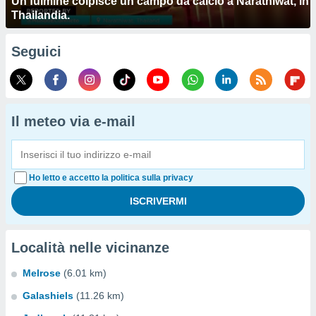
Un fulmine colpisce un campo da calcio a Narathiwat, in
Thailandia.
Seguici
Il meteo via e-mail
Ho letto e accetto la politica sulla privacy
Località nelle vicinanze
Melrose
(6.01 km)
Galashiels
(11.26 km)