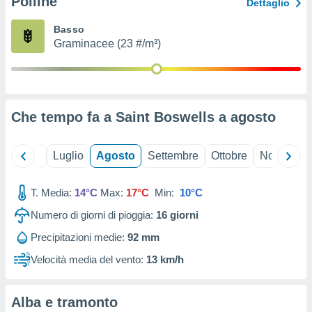
Polline
Dettaglio
ioni
" o
tra
Basso
sui cookie
Graminacee (23 #/m³)
o sito
nostri
mo il
Che tempo fa a Saint Boswells a
agosto
te
ento dei
Giugno
Luglio
Agosto
Settembre
Ottobre
Novembre
re
ioni su
T. Media:
14°C
Max:
17°C
Min:
10°C
vo e/o
i,
Numero di giorni di pioggia:
16
giorni
 dati
Precipitazioni medie:
92 mm
er la
 della
Velocità media del vento:
13 km/h
à, creare
r la
à
Alba e tramonto
izzata,