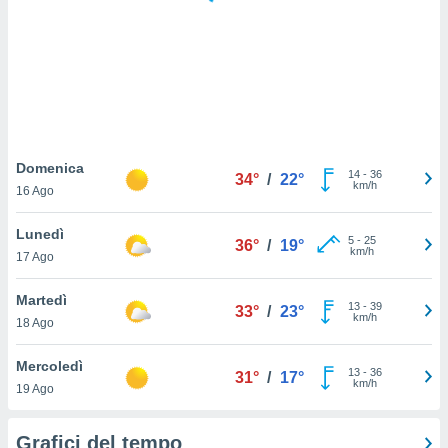
puoi
re ad
 al
ito web
et. In
aso ti
mo che
installati
okie
Domenica
14
-
36
34°
/
22°
i per
km/h
16 Ago
 la
one nel
Lunedì
5
-
25
 non
36°
/
19°
km/h
17 Ago
utilizzati
er
e il
Martedì
13
-
39
33°
/
23°
amento o
km/h
18 Ago
rare
à o
Mercoledì
13
-
36
i
31°
/
17°
km/h
19 Ago
zzati,
 potrai
are
Grafici del tempo