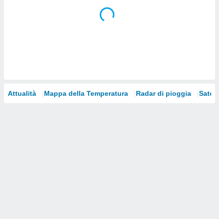
i nostri
artner
Attualità
Mappa della Temperatura
Radar di pioggia
Satelli