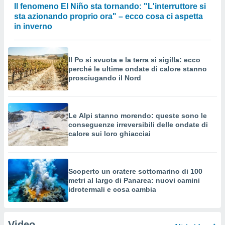
Il fenomeno El Niño sta tornando: "L'interruttore si
sta azionando proprio ora" – ecco cosa ci aspetta
in inverno
Il Po si svuota e la terra si sigilla: ecco
perché le ultime ondate di calore stanno
prosciugando il Nord
Le Alpi stanno morendo: queste sono le
conseguenze irreversibili delle ondate di
calore sui loro ghiacciai
Scoperto un cratere sottomarino di 100
metri al largo di Panarea: nuovi camini
idrotermali e cosa cambia
Video