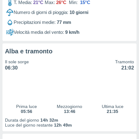
T. Media:
21°C
Max:
26°C
Min:
15°C
 profili
lezione
Numero di giorni di pioggia:
10
giorni
cità
izzata,
Precipitazioni medie:
77 mm
fili per
Velocità media del vento:
9 km/h
izzazione
nuti,
 profili
Alba e tramonto
lezione
Il sole sorge
Tramonto
uti
06:30
21:02
zzati,
 le
ni degli
 misurare
zioni dei
,
ere il
Prima luce
Mezzogiorno
Ultima luce
05:56
13:46
21:35
so
Durata del giorno
14h 32m
he o la
Luce del giorno restante
12h 49m
ione di
enienti
diverse,