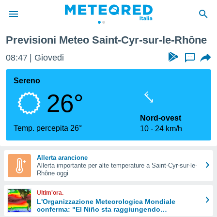
sur-le-Rhône
Previsioni Meteo Saint-Cyr-sur-le-Rhône
tiva
rivacy
08:47
Giovedi
...
ti di
net
Sereno
net)
26°
i
 da
nisti per
Nord-ovest
 che le
Temp. percepita 26°
10
24 km/h
ioni
iano di
È
Allerta arancione
Allerta importante per alte temperature a Saint-Cyr-sur-le-
 a
Rhône oggi
ito Web
do le
Ultim'ora.
opzioni:
L'Organizzazione Meteorologica Mondiale
conferma: "El Niño sta raggiungendo
 i