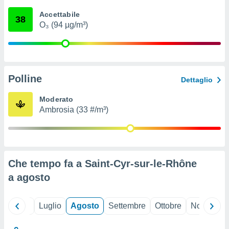
ioni
" o
Accettabile
tra
38
O₃ (94 µg/m³)
sui cookie
o sito
nostri
Polline
Dettaglio
mo il
te
Moderato
ento dei
Ambrosia (33 #/m³)
re
ioni su
vo e/o
i,
Che tempo fa a Saint-Cyr-sur-le-Rhône
 dati
er la
a
agosto
 della
à, creare
r la
Giugno
Luglio
Agosto
Settembre
Ottobre
Novembre
à
izzata,