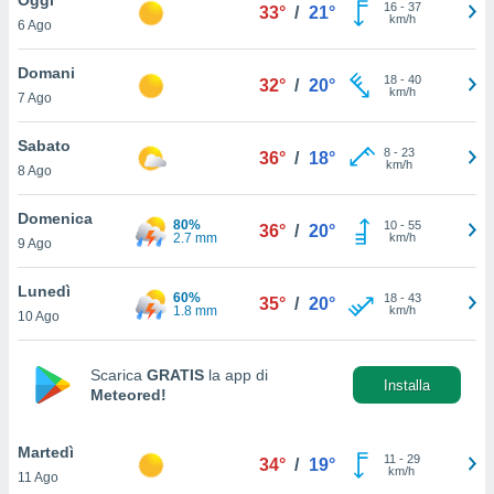
a", è
16
-
37
33°
/
21°
km/h
6 Ago
al sito
ettando
Domani
18
-
40
32°
/
20°
zione di
km/h
7 Ago
okie,
dei nostri
Sabato
8
-
23
che ci
36°
/
18°
km/h
8 Ago
no di
 e
e il
Domenica
80%
10
-
55
36°
/
20°
amento
2.7 mm
km/h
9 Ago
 Web,
i
Lunedì
60%
18
-
43
re un
35°
/
20°
1.8 mm
km/h
10 Ago
pecifico
arti la
à o
Scarica
GRATIS
la app di
i
Installa
Meteored!
zzati
 di esso.
sultare
Martedì
11
-
29
34°
/
19°
km/h
11 Ago
oni nella