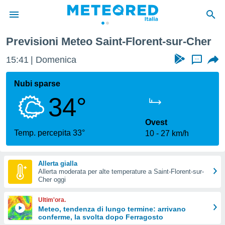
ent-sur-Cher
Previsioni Meteo Saint-Florent-sur-Cher
tiva
rivacy
15:41
Domenica
...
ti di
net
Nubi sparse
net)
34°
i
 da
nisti per
Ovest
 che le
Temp. percepita 33°
10
27 km/h
ioni
iano di
È
Allerta gialla
Allerta moderata per alte temperature a Saint-Florent-sur-
 a
Cher oggi
ito Web
do le
Ultim'ora.
opzioni:
Meteo, tendenza di lungo termine: arrivano
conferme, la svolta dopo Ferragosto
 i