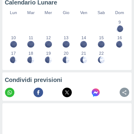
Calendario Lunare
re e
e i
Lun
Mar
Mer
Gio
Ven
Sab
Dom
tilizzare
9
ati per la
e dei
.
10
11
12
13
14
15
16
izzazione
17
18
19
20
21
22
azione
o la
e del
vo,
Condividi previsioni
à e
i
zzati,
one delle
ni dei
 e degli
 ricerche
ico,
di