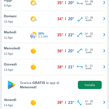
a", è
14
-
28
35°
/
20°
km/h
9 Ago
al sito
ettando
Domani
12
-
28
34°
/
20°
zione di
km/h
10 Ago
okie,
dei nostri
Martedì
30%
14
-
32
che ci
35°
/
22°
1.1 mm
km/h
11 Ago
no di
 e
e il
Mercoledì
12
-
26
36°
/
20°
amento
km/h
12 Ago
 Web,
i
Giovedi
11
-
21
re un
38°
/
21°
km/h
13 Ago
pecifico
arti la
à o
Scarica
GRATIS
la app di
i
Installa
Meteored!
zzati
 di esso.
sultare
Venerdì
13
-
26
39°
/
23°
km/h
14 Ago
oni nella