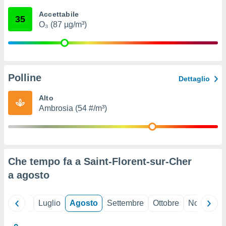
ioni
" o
Accettabile
tra
35
O₃ (87 µg/m³)
sui cookie
o sito
nostri
Polline
Dettaglio
mo il
te
Alto
ento dei
Ambrosia (54 #/m³)
re
ioni su
vo e/o
i,
Che tempo fa a Saint-Florent-sur-Cher
 dati
er la
a
agosto
 della
à, creare
r la
Giugno
Luglio
Agosto
Settembre
Ottobre
Novembre
à
izzata,