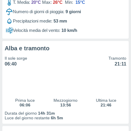
T. Media:
20°C
Max:
26°C
Min:
15°C
 profili
lezione
Numero di giorni di pioggia:
9
giorni
cità
izzata,
Precipitazioni medie:
53 mm
fili per
Velocità media del vento:
10 km/h
izzazione
nuti,
 profili
Alba e tramonto
lezione
Il sole sorge
Tramonto
uti
06:40
21:11
zzati,
 le
ni degli
 misurare
zioni dei
,
ere il
Prima luce
Mezzogiorno
Ultima luce
06:06
13:56
21:46
so
Durata del giorno
14h 31m
he o la
Luce del giorno restante
6h 5m
ione di
enienti
diverse,