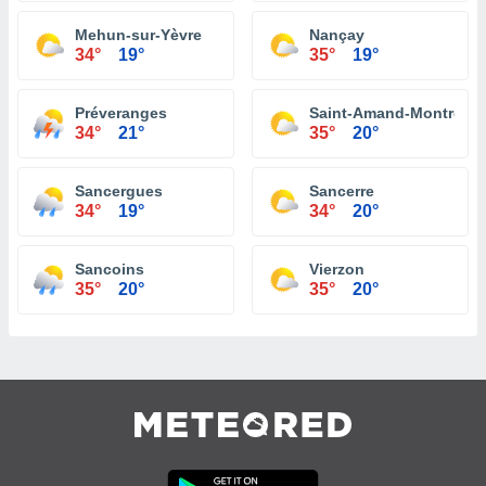
Mehun-sur-Yèvre
Nançay
34°
19°
35°
19°
Préveranges
Saint-Amand-Montrond
34°
21°
35°
20°
Sancergues
Sancerre
34°
19°
34°
20°
Sancoins
Vierzon
35°
20°
35°
20°