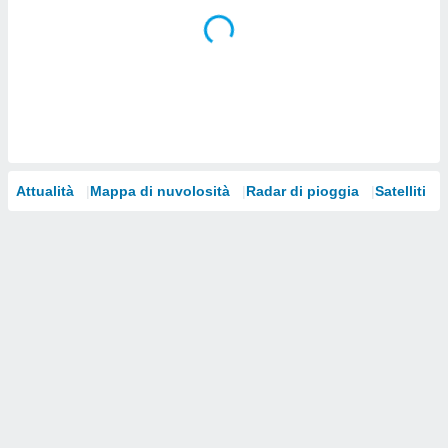
i nostri
artner
Attualità
Mappa di nuvolosità
Radar di pioggia
Satelliti