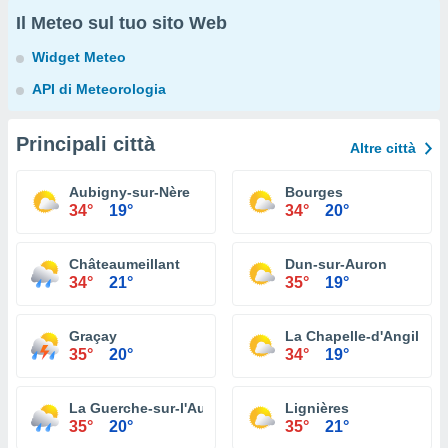
Il Meteo sul tuo sito Web
Widget Meteo
API di Meteorologia
Principali città
Altre città
Aubigny-sur-Nère
Bourges
34°
19°
34°
20°
Châteaumeillant
Dun-sur-Auron
34°
21°
35°
19°
Graçay
La Chapelle-d'Angillon
35°
20°
34°
19°
La Guerche-sur-l'Aubois
Lignières
35°
20°
35°
21°