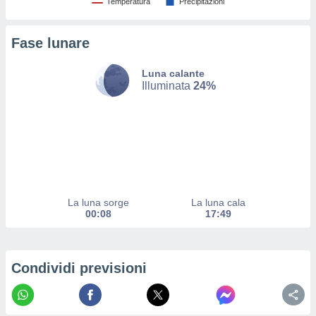
Temperatura
Precipitazioni
ito web
et. In
aso ti
Fase lunare
mo che
installati
Luna calante
okie
Illuminata
24%
i per
 la
one nel
 non
utilizzati
er
e il
amento o
rare
La luna sorge
La luna cala
à o
00:08
17:49
i
zzati,
 potrai
are
Condividi previsioni
ioni
e
à non