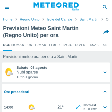
tiva
rivacy
Home
Regno Unito
Isole del Canale
Saint Martin
Ora
ti di
net
Previsioni Meteo Saint Martin
net)
(Regno Unito) per ora
i
 da
nisti per
OGGI
DOMANI
LUN. 10
MAR. 11
MER. 12
GIO. 13
VEN. 14
SAB. 15
DOM
 che le
ioni
Previsioni meteo ora per ora a Saint Martin
iano di
È
Sabato, 08 agosto
Nubi sparse
 a
Tutto il giorno
ito Web
do le
opzioni:
Ore precedenti
 i
e
Nord-est
21°
14:00
5
-
8
km/h
amente