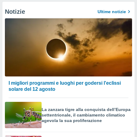
izzata.
utare
Notizie
Ultime notizie
zione dei
 al
ito Web
questo
ento
 il
o
, noi e i
rtner
I migliori programmi e luoghi per godersi l'eclissi
mo
solare del 12 agosto
tori
o
e simili
La zanzara tigre alla conquista dell’Europa
viare,
settentrionale, il cambiamento climatico
agevola la sua proliferazione
 e
ati
 quali la