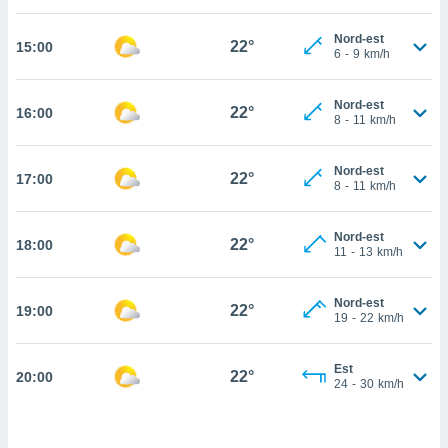
cità
Nord-est
22°
15:00
6
-
9
km/h
izzata,
ACCETTA
ulle
E
ioni
Nord-est
CONTINUA
22°
16:00
tramite
8
-
11
km/h
e simili,
IMPOSTAZIONI
Nord-est
nte di
22°
17:00
8
-
11
km/h
e la
tività per
re a
Nord-est
22°
18:00
11
-
13
km/h
ontenuti
ti
 di
Nord-est
22°
senza
19:00
19
-
22
km/h
sto.
clic sul
Est
22°
20:00
 "Accetta
24
-
30
km/h
a", è
al sito