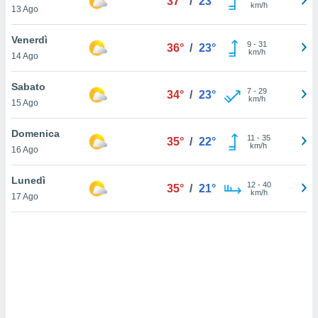
37°
/
23°
km/h
13 Ago
sui cookie
e il tuo
Venerdì
9
-
31
36°
/
23°
 in
km/h
14 Ago
o
Sabato
 il
7
-
29
34°
/
23°
km/h
15 Ago
azioni
kie
Domenica
11
-
35
35°
/
22°
re
km/h
16 Ago
le a piè
 del
Lunedì
12
-
40
to web.
35°
/
21°
km/h
17 Ago
ATIVA,
e
gie
i cookie
ccetti
zione dei