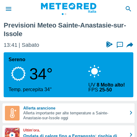
-Anastasie-sur-Issole
Previsioni Meteo Sainte-Anastasie-sur-
tiva
Issole
rivacy
ti di
13:41
Sabato
...
net
net)
Sereno
i
 da
34°
nisti per
 che le
ioni
UV
8 Molto alto!
Temp. percepita 34°
iano di
FPS
25-50
È
 a
Allerta arancione
ito Web
Allerta importante per alte temperature a Sainte-
Anastasie-sur-Issole oggi
do le
opzioni:
Ultim'ora.
Ondata di calore fino a Ferragosto: rischia di
 i