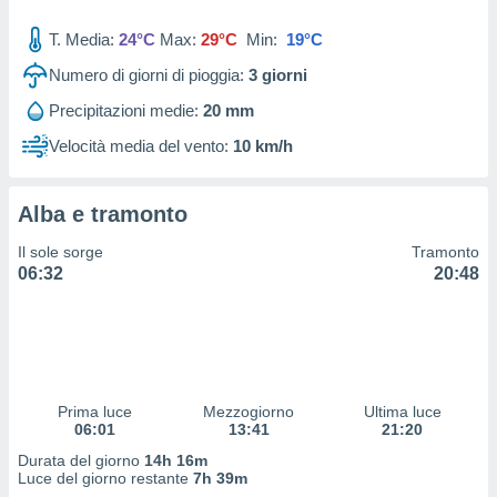
 profili
lezione
T. Media:
24°C
Max:
29°C
Min:
19°C
cità
izzata,
Numero di giorni di pioggia:
3
giorni
fili per
Precipitazioni medie:
20 mm
izzazione
Velocità media del vento:
10 km/h
nuti,
 profili
lezione
Alba e tramonto
uti
zzati,
Il sole sorge
Tramonto
 le
06:32
20:48
ni degli
 misurare
zioni dei
,
ere il
so
Prima luce
Mezzogiorno
Ultima luce
06:01
13:41
21:20
he o la
ione di
Durata del giorno
14h 16m
enienti
Luce del giorno restante
7h 39m
diverse,