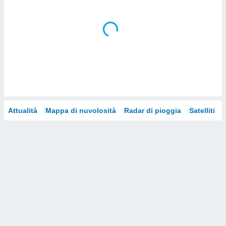
i nostri
artner
Attualità
Mappa di nuvolosità
Radar di pioggia
Satelliti