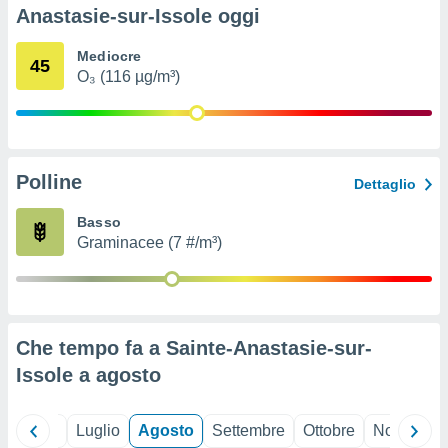
ioni
" o
Anastasie-sur-Issole oggi
tra
sui cookie
Mediocre
45
o sito
O₃ (116 µg/m³)
nostri
mo il
Polline
te
Dettaglio
ento dei
Basso
Graminacee (7 #/m³)
re
ioni su
vo e/o
i,
 dati
er la
Che tempo fa a Sainte-Anastasie-sur-
 della
Issole a
agosto
à, creare
r la
à
Giugno
Luglio
Agosto
Settembre
Ottobre
Novembre
izzata,