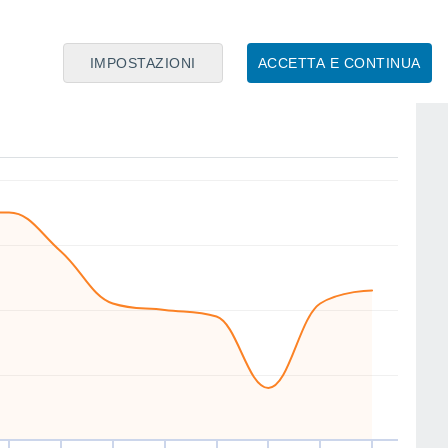
IMPOSTAZIONI
ACCETTA E CONTINUA
E
NW
E
N
S
SW
SW
SE
en
14
Sab
15
Dom
16
Lun
17
Mar
18
Mer
19
Gio
20
Ven
21
nto
Velocitá media del vento