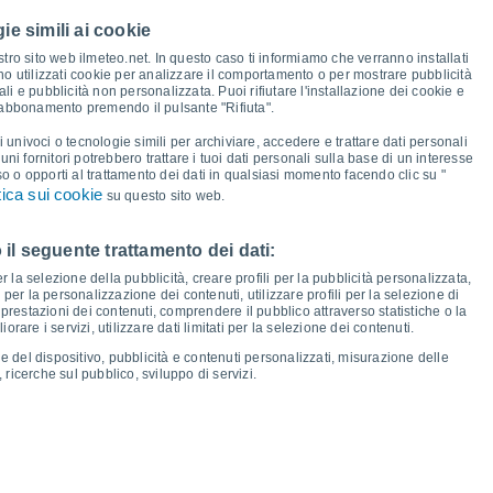
37°
36°
ie simili ai cookie
33°
tro sito web ilmeteo.net. In questo caso ti informiamo che verranno installati
no utilizzati cookie per analizzare il comportamento o per mostrare pubblicità
24°
24°
i e pubblicità non personalizzata. Puoi rifiutare l'installazione dei cookie e
24°
23°
23°
 abbonamento premendo il pulsante "Rifiuta".
21°
20°
18°
17°
16°
16°
i univoci o tecnologie simili per archiviare, accedere e trattare dati personali
14°
13°
lcuni fornitori potrebbero trattare i tuoi dati personali sulla base di un interesse
so o opporti al trattamento dei dati in qualsiasi momento facendo clic su "
tica sui cookie
su questo sito web.
 il seguente trattamento dei dati:
en
14
Sab
15
Dom
16
Lun
17
Mar
18
Mer
19
Gio
20
Ven
21
er la selezione della pubblicità, creare profili per la pubblicità personalizzata,
emperatura minima
Punto di rugiada
i per la personalizzazione dei contenuti, utilizzare profili per la selezione di
prestazioni dei contenuti, comprendere il pubblico attraverso statistiche o la
rare i servizi, utilizzare dati limitati per la selezione dei contenuti.
e del dispositivo, pubblicità e contenuti personalizzati, misurazione delle
 ricerche sul pubblico, sviluppo di servizi.
osità per i prossimi 14 giorni
100
75
17
1016