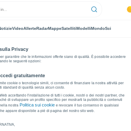
Notizie
Video
Allerte
Radar
Mappe
Satelliti
Modelli
Mondo
Sci
sulla Privacy
 per garantire che le informazioni offerte siano di qualità. È possibile accedere
zando le seguenti opzioni:
accedi gratuitamente
nehould
Grafici del tempo
ite cookie o tecnologie simili, ci consente di finanziare la nostra attività per
ati standard di qualità senza alcun costo.
Menehould
b accettando l'installazione di tutti i cookie, nostri o dei nostri partner, che
hé di sviluppare un profilo specifico per mostrarti la pubblicità o contenuti
Politica sui cookie
nella nostra
e revocare il tuo consenso in qualsiasi
he appare disponibile a piè di pagina del nostro sito web.
RNATIVA,
ma e punto di rugiada per i prossimi 14 giorni