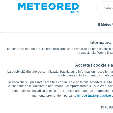
Il Meteo
Informativa 
I contenuti di Ilmeteo.net (ilmeteo.net) sono stati preparati da professionisti
a questo sito Web utiliz
Accetta i cookie e 
Home
Francia
Grand Est
Marne
Sainte-Me
La pubblicità digitale personalizzata, basata sulle informazioni raccolte tram
continuare a offrirti contenuti con elev
Grafici Meteo Sainte-
Facendo clic sul pulsante "Accetta e continua", è possibile accedere al sito We
ci consentono di tracciare e analizzare il comportamento sul sito Web, nonc
personalizzati basati su di esso. Puoi consultare maggiori informazioni 
14 giorni
7 giorni
Impostazioni cookie
momento premendo il pulsante
c
Grafico delle Temperature
IN ALTE
Temperatura massima, temperatura mini