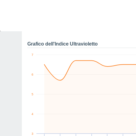
0
NE
S
NW
NE
E
E
km/h
Sab
8
Dom
9
Lun
10
Mar
11
Mer
12
Gio
13
V
Raffiche massime di ve
Grafico dell'Indice Ultravioletto
7
6
5
4
3