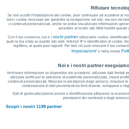
40
Rifiutare tecnolog
35°
35
32°
32°
30°
30°
Se non accetti l'installazione dei cookie, puoi continuare ad accedere al nos
29°
30
solo i cookie necessari per garantire la navigazione nel sito, ma non verran
o contenuti personalizzati, anche se potrai visualizzare informazioni general
25
accedere al nostro sito Web tramite questo
20
19°
18°
17°
17°
16°
nostri partner
Con il tuo consenso, noi e i
utilizziamo cookie, identificator
14°
15
quali la tua visita su questo sito web, indirizzi IP e identificatori di cookie. A
legittimo, al quale puoi opporti. Per fare ciò puoi revocare il tuo consen
10
Impostazioni
Poli
" o nella nostra
5
°C
Noi e i nostri partner eseguiamo
Sab
8
Dom
9
Lun
10
Mar
11
Mer
12
Gio
13
V
Archiviare informazioni su dispositivo e/o accedervi, utilizzare dati limitati p
Temperatura massima
T
utilizzare profili per la selezione di pubblicità personalizzata, creare profil
contenuti personalizzati, Misurare le prestazioni degli annunci, misurare le 
combinazione di dati provenienti da fonti diverse, sviluppare e miglio
Grafico delle Precipitazioni e Nuvolosità
Dati di geolocalizzazione precisi e identificazione attraverso la scansion
prestazioni dei contenuti e degli annunci,
Pioggia, neve e nuvol
Scopri i nostri 1199 partner
5
1023
1019
1017
10