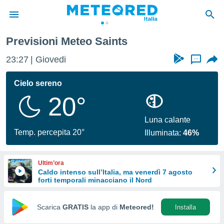
Previsioni Meteo Saints
tiva
rivacy
23:27
Giovedi
...
ti di
net
Cielo sereno
net)
20°
i
 da
nisti per
Luna calante
 che le
Temp. percepita 20°
Illuminata:
46%
ioni
iano di
È
Ultim’ora
Caldo intenso sull’Italia, ma venerdì 7 agosto
 a
forti temporali minacciano il Nord
ito Web
do le
opzioni:
Scarica
GRATIS
la app di
Meteored!
Installa
 i