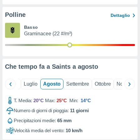
ioni
" o
tra
Polline
Dettaglio
sui cookie
o sito
Basso
Graminacee (22 #/m³)
nostri
mo il
te
ento dei
Che tempo fa a Saints a
agosto
re
ioni su
Giugno
Luglio
Agosto
Settembre
Ottobre
Novembre
vo e/o
i,
T. Media:
20°C
Max:
25°C
Min:
14°C
 dati
er la
Numero di giorni di pioggia:
11
giorni
 della
à, creare
Precipitazioni medie:
65 mm
r la
Velocità media del vento:
10 km/h
à
izzata,