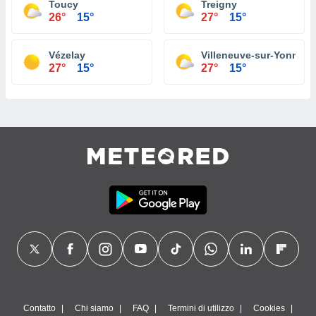
Toucy
Treigny
26°
15°
27°
15°
Vézelay
Villeneuve-sur-Yonne
27°
15°
27°
15°
Contatto
Chi siamo
FAQ
Termini di utilizzo
Cookies