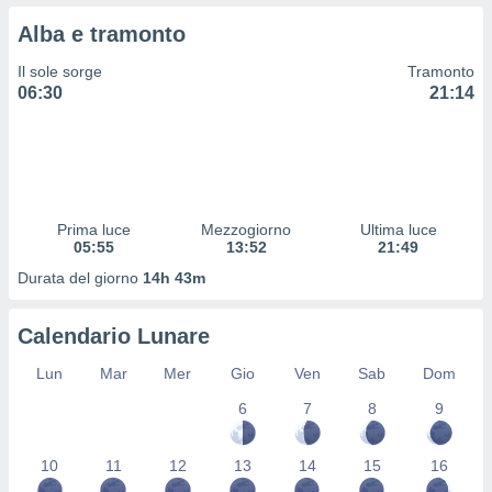
 profili
Alba e tramonto
lezione
cità
Il sole sorge
Tramonto
izzata,
06:30
21:14
fili per
izzazione
nuti,
 profili
lezione
uti
Prima luce
Mezzogiorno
Ultima luce
zzati,
05:55
13:52
21:49
 le
Durata del giorno
14h 43m
ni degli
 misurare
zioni dei
Calendario Lunare
,
ere il
Lun
Mar
Mer
Gio
Ven
Sab
Dom
so
6
7
8
9
he o la
ione di
10
11
12
13
14
15
16
enienti
diverse,