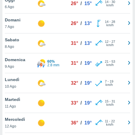
a", è
14
-
30
26°
/
15°
km/h
6 Ago
al sito
ettando
Domani
14
-
28
26°
/
13°
zione di
km/h
7 Ago
okie,
dei nostri
Sabato
12
-
27
che ci
31°
/
13°
km/h
8 Ago
no di
 e
e il
Domenica
60%
21
-
53
31°
/
19°
amento
2.8 mm
km/h
9 Ago
 Web,
i
Lunedì
7
-
19
re un
32°
/
19°
km/h
10 Ago
pecifico
arti la
Martedì
à o
15
-
31
33°
/
19°
km/h
i
11 Ago
zzati
 di esso.
Mercoledì
11
-
22
sultare
36°
/
19°
km/h
12 Ago
oni nella