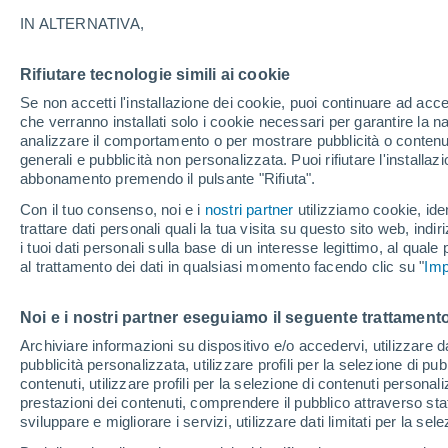
26°
IN ALTERNATIVA,
Rifiutare tecnologie simili ai cookie
Luna calan
Se non accetti l'installazione dei cookie, puoi continuare ad acc
Illuminata:
Temp. percepita 28°
che verranno installati solo i cookie necessari per garantire la n
analizzare il comportamento o per mostrare pubblicità o contenut
generali e pubblicità non personalizzata. Puoi rifiutare l'install
abbonamento premendo il pulsante "Rifiuta".
Ultim'ora.
Luca Lombroso non vede la fine del caldo:
Con il tuo consenso, noi e i
nostri partner
utilizziamo cookie, iden
"Ferragosto 2026 potrebbe entrare nella storia
trattare dati personali quali la tua visita su questo sito web, indiri
Ecco perché."
i tuoi dati personali sulla base di un interesse legittimo, al quale
Il Meteo 1 - 7
Attualità
Mappa della Temperatura
R
al trattamento dei dati in qualsiasi momento facendo clic su "
Imp
Noi e i nostri partner eseguiamo il seguente trattamento
Domani
Domenica
Oggi
Archiviare informazioni su dispositivo e/o accedervi, utilizzare dati
pubblicità personalizzata, utilizzare profili per la selezione di pu
8 Ago
9 Ago
7 Ago
contenuti, utilizzare profili per la selezione di contenuti personal
prestazioni dei contenuti, comprendere il pubblico attraverso stat
sviluppare e migliorare i servizi, utilizzare dati limitati per la sel
30%
60%