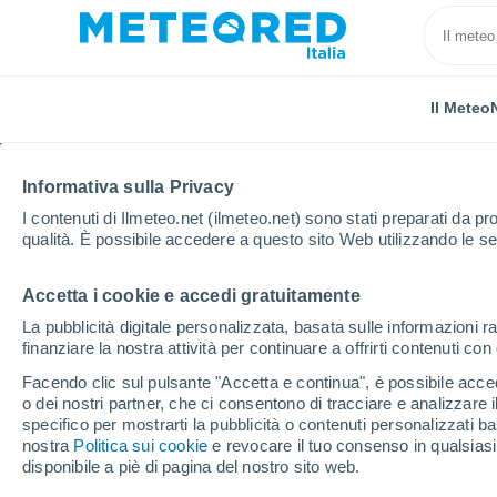
Il Meteo
Informativa sulla Privacy
I contenuti di Ilmeteo.net (ilmeteo.net) sono stati preparati da pro
qualità. È possibile accedere a questo sito Web utilizzando le se
Accetta i cookie e accedi gratuitamente
Home
Provincia di Agrigento
Sambuca di Sicilia
La pubblicità digitale personalizzata, basata sulle informazioni ra
finanziare la nostra attività per continuare a offrirti contenuti co
Previsioni Meteo Sambu
Facendo clic sul pulsante "Accetta e continua", è possibile accede
o dei nostri partner, che ci consentono di tracciare e analizzare
21:53
Venerdì
specifico per mostrarti la pubblicità o contenuti personalizzati b
nostra
Politica sui cookie
e revocare il tuo consenso in qualsia
disponibile a piè di pagina del nostro sito web.
Cielo sereno