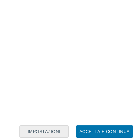
Calendario Lunare
Lun
Mar
Mer
Gio
Ven
Sab
Dom
7
8
9
10
11
12
13
14
15
16
17
18
19
20
IMPOSTAZIONI
ACCETTA E CONTINUA