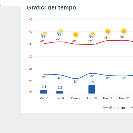
Grafici del tempo
45
40
37°
36°
36°
35°
35°
35°
35
30
25
23°
23°
23°
22°
22°
20
21°
0.9
0.4
0.3
°C
Ven
7
Sab
8
Dom
9
Lun
10
Mar
11
Mer
12
Massimo