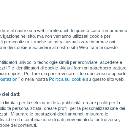
Allerta rossa
Allerta massima per alte
temperature a Sambuca di Sicilia
oggi
te
edere al nostro sito web ilmeteo.net. In questo caso ti informiamo
35%
avigazione nel sito, ma non verranno utilizzati cookie per
i personalizzati, anche se potrai visualizzare informazioni
azione dei cookie e accedere al nostro sito Web tramite questo
tificatori univoci o tecnologie simili per archiviare, accedere e
.
zzi IP e identificatori di cookie. Alcuni fornitori potrebbero trattare
 puoi opporti. Per fare ciò puoi revocare il tuo consenso o opporti
adar di pioggia
Satelliti
Modelli
ostazioni
" o nella nostra
Politica sui cookie
su questo sito web.
 dei dati:
Lunedì
Martedì
Mercoledì
Giovedi
 limitati per la selezione della pubblicità, creare profili per la
bblicità personalizzata, creare profili per la personalizzazione dei
10 Ago
11 Ago
12 Ago
13 Ago
izzati, Misurare le prestazioni degli annunci, misurare le
istiche o la combinazione di dati provenienti da fonti diverse,
ezione dei contenuti.
60%
70%