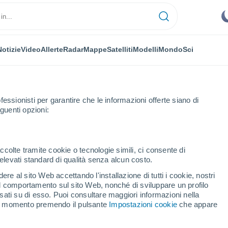
Notizie
Video
Allerte
Radar
Mappe
Satelliti
Modelli
Mondo
Sci
fessionisti per garantire che le informazioni offerte siano di
guenti opzioni:
ccolte tramite cookie o tecnologie simili, ci consente di
n elevati standard di qualità senza alcun costo.
ca di Sicilia
re al sito Web accettando l'installazione di tutti i cookie, nostri
 il comportamento sul sito Web, nonché di sviluppare un profilo
...
asati su di esso. Puoi consultare maggiori informazioni nella
si momento premendo il pulsante
Impostazioni cookie
che appare
Per ora
Intervalli nuvolosi nelle prossime
ore