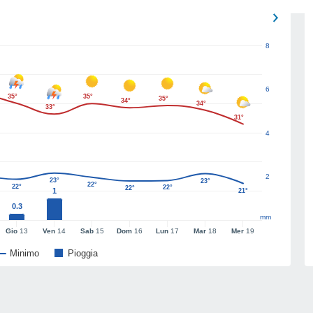
8
6
35°
35°
35°
34°
34°
33°
31°
4
2
23°
23°
22°
22°
22°
22°
1
21°
0.3
mm
Gio
13
Ven
14
Sab
15
Dom
16
Lun
17
Mar
18
Mer
19
Minimo
Pioggia