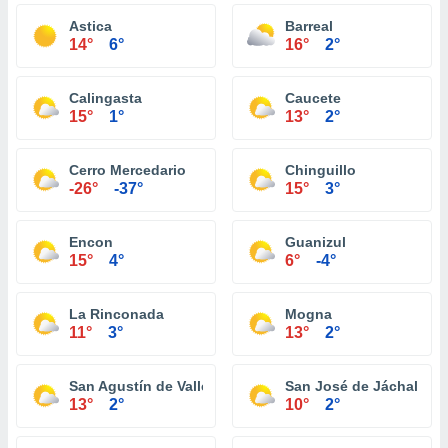
Astica
Barreal
14°
6°
16°
2°
Calingasta
Caucete
15°
1°
13°
2°
Cerro Mercedario
Chinguillo
-26°
-37°
15°
3°
Encon
Guanizul
15°
4°
6°
-4°
La Rinconada
Mogna
11°
3°
13°
2°
San Agustín de Valle Fertíl
San José de Jáchal
13°
2°
10°
2°