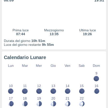
08:09
19:01
 profili
lezione
cità
izzata,
fili per
izzazione
Prima luce
Mezzogiorno
Ultima luce
07:44
13:35
19:26
nuti,
 profili
Durata del giorno
10h 51m
lezione
Luce del giorno restante
9h 55m
uti
zzati,
Calendario Lunare
 le
ni degli
Lun
Mar
Mer
Gio
Ven
Sab
Dom
 misurare
zioni dei
9
,
ere il
10
11
12
13
14
15
16
so
he o la
17
18
19
20
21
22
ione di
enienti
diverse,