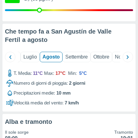
ioni
" o
tra
sui cookie
o sito
Che tempo fa a San Agustín de Valle
Fertíl a
agosto
nostri
mo il
te
Giugno
Luglio
Agosto
Settembre
Ottobre
Novembre
ento dei
T. Media:
11°C
Max:
17°C
Min:
5°C
re
ioni su
Numero di giorni di pioggia:
2
giorni
vo e/o
Precipitazioni medie:
10 mm
i,
 dati
Velocità media del vento:
7 km/h
er la
 della
à, creare
Alba e tramonto
r la
à
Il sole sorge
Tramonto
izzata,