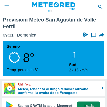
 Fertíl
Previsioni Meteo San Agustín de Valle
tiva
Fertíl
rivacy
ti di
09:31
Domenica
...
net
net)
Sereno
i
 da
8°
nisti per
 che le
Sud
ioni
Temp. percepita 8°
iano di
2
13 km/h
È
 a
Ultim'ora.
ito Web
Meteo, tendenza di lungo termine: arrivano
do le
conferme, la svolta dopo Ferragosto
opzioni:
Scarica
GRATIS
la app di
Meteored!
Installa
 i