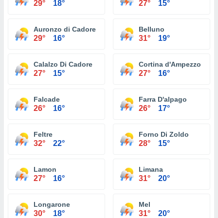
29°
18°
27°
15°
Auronzo di Cadore
Belluno
29°
16°
31°
19°
Calalzo Di Cadore
Cortina d'Ampezzo
27°
15°
27°
16°
Falcade
Farra D'alpago
26°
16°
26°
17°
Feltre
Forno Di Zoldo
32°
22°
28°
15°
Lamon
Limana
27°
16°
31°
20°
Longarone
Mel
30°
18°
31°
20°