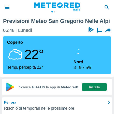
Previsioni Meteo San Gregorio Nelle Alpi
tiva
rivacy
05:48
Lunedì
...
ti di
net
Coperto
net)
22°
i
 da
nisti per
Nord
 che le
Temp. percepita 22°
3
9 km/h
ioni
iano di
È
Scarica
GRATIS
la app di
Meteored!
Installa
 a
ito Web
do le
Per ora
opzioni:
Rischio di temporali nelle prossime ore
 i