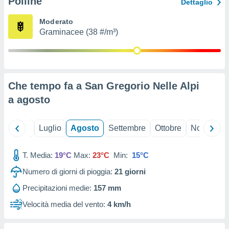
Polline
Dettaglio
ioni
" o
tra
Moderato
sui cookie
Graminacee (38 #/m³)
o sito
nostri
mo il
Che tempo fa a San Gregorio Nelle Alpi
te
a
agosto
ento dei
re
Giugno
Luglio
Agosto
Settembre
Ottobre
Novembre
ioni su
vo e/o
T. Media:
19°C
Max:
23°C
Min:
15°C
i,
 dati
Numero di giorni di pioggia:
21
giorni
er la
 della
Precipitazioni medie:
157 mm
à, creare
Velocità media del vento:
4 km/h
r la
à
izzata,