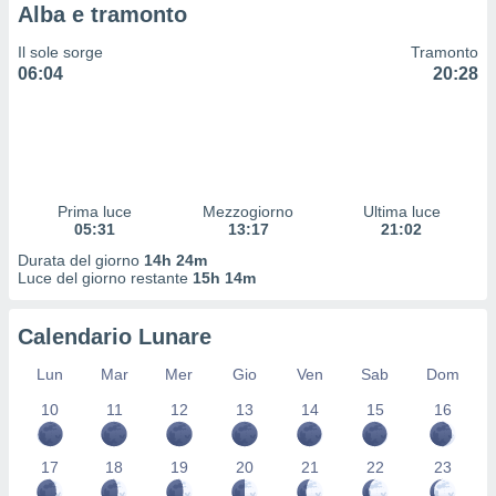
 profili
Alba e tramonto
lezione
Il sole sorge
Tramonto
cità
06:04
20:28
izzata,
fili per
izzazione
nuti,
 profili
lezione
Prima luce
Mezzogiorno
Ultima luce
uti
05:31
13:17
21:02
zzati,
Durata del giorno
14h 24m
 le
Luce del giorno restante
15h 14m
ni degli
 misurare
zioni dei
Calendario Lunare
,
ere il
Lun
Mar
Mer
Gio
Ven
Sab
Dom
10
11
12
13
14
15
16
so
he o la
ione di
17
18
19
20
21
22
23
enienti
diverse,