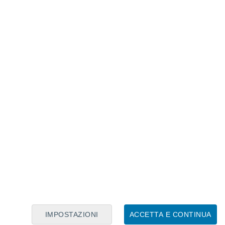
Calendario Lunare
Lun
Mar
Mer
Gio
Ven
Sab
Dom
8
9
10
11
12
13
14
15
16
IMPOSTAZIONI
ACCETTA E CONTINUA