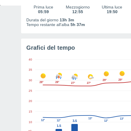
Prima luce
Mezzogiorno
Ultima luce
05:59
12:55
19:50
Durata del giorno
13h 3m
Tempo restante all'alba
5h 37m
Grafici del tempo
40
35
29°
30
29°
28°
28°
27°
27°
25
20
15
13°
13°
12°
12°
3.5
12°
10
1.5