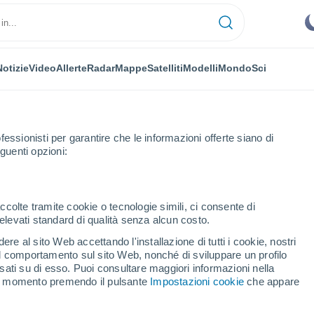
Notizie
Video
Allerte
Radar
Mappe
Satelliti
Modelli
Mondo
Sci
fessionisti per garantire che le informazioni offerte siano di
guenti opzioni:
la Era
ccolte tramite cookie o tecnologie simili, ci consente di
n elevati standard di qualità senza alcun costo.
osé de la Era
re al sito Web accettando l'installazione di tutti i cookie, nostri
 il comportamento sul sito Web, nonché di sviluppare un profilo
...
asati su di esso. Puoi consultare maggiori informazioni nella
si momento premendo il pulsante
Impostazioni cookie
che appare
Per ora
Cielo sereno nelle prossime ore