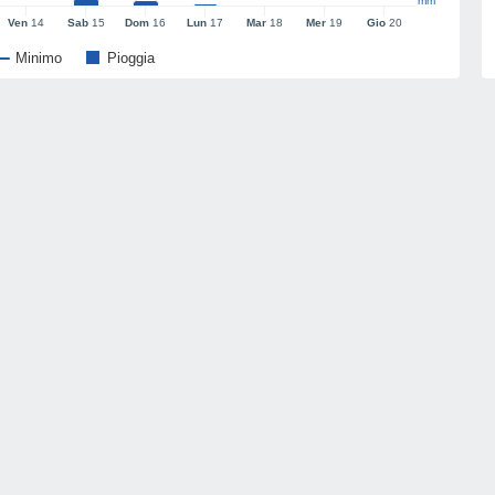
mm
Ven
14
Sab
15
Dom
16
Lun
17
Mar
18
Mer
19
Gio
20
Minimo
Pioggia