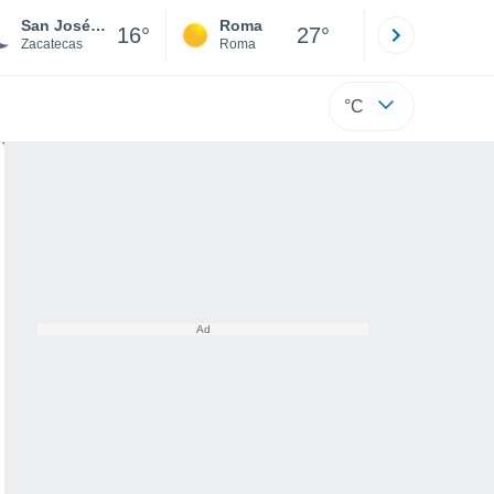
San José de la Era
Roma
Milano
16°
27°
Zacatecas
Roma
Milano
°C