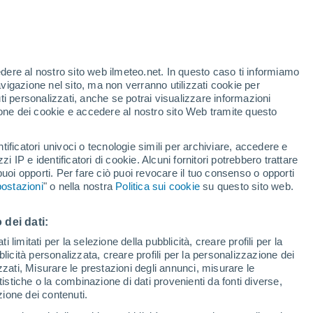
te
edere al nostro sito web ilmeteo.net. In questo caso ti informiamo
21%
avigazione nel sito, ma non verranno utilizzati cookie per
i personalizzati, anche se potrai visualizzare informazioni
azione dei cookie e accedere al nostro sito Web tramite questo
tificatori univoci o tecnologie simili per archiviare, accedere e
.
zzi IP e identificatori di cookie. Alcuni fornitori potrebbero trattare
 puoi opporti. Per fare ciò puoi revocare il tuo consenso o opporti
adar di pioggia
Satelliti
Modelli
ostazioni
" o nella nostra
Politica sui cookie
su questo sito web.
 dei dati:
Martedì
Mercoledì
Giovedi
Venerdì
 limitati per la selezione della pubblicità, creare profili per la
bblicità personalizzata, creare profili per la personalizzazione dei
11 Ago
12 Ago
13 Ago
14 Ago
izzati, Misurare le prestazioni degli annunci, misurare le
istiche o la combinazione di dati provenienti da fonti diverse,
ezione dei contenuti.