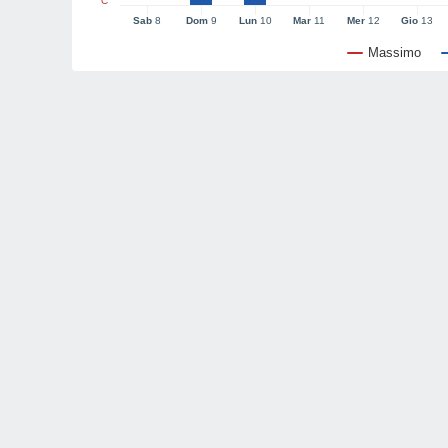
°C
Sab
8
Dom
9
Lun
10
Mar
11
Mer
12
Gio
13
Massimo