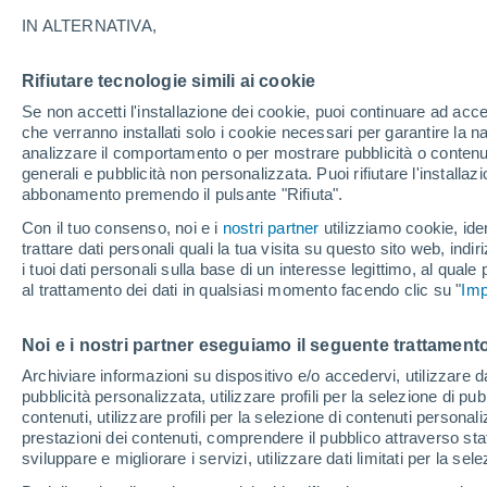
16°
IN ALTERNATIVA,
Rifiutare tecnologie simili ai cookie
Luna calan
Se non accetti l'installazione dei cookie, puoi continuare ad acc
Illuminata:
Temp. percepita 16°
che verranno installati solo i cookie necessari per garantire la n
analizzare il comportamento o per mostrare pubblicità o contenut
generali e pubblicità non personalizzata. Puoi rifiutare l'install
abbonamento premendo il pulsante "Rifiuta".
Ultim'ora.
Luca Lombroso non vede la fine del caldo:
Con il tuo consenso, noi e i
nostri partner
utilizziamo cookie, iden
"Ferragosto 2026 potrebbe entrare nella storia
trattare dati personali quali la tua visita su questo sito web, indiri
Ecco perché."
i tuoi dati personali sulla base di un interesse legittimo, al quale
Il Meteo 1 - 7
Attualità
Mappa della Temperatura
R
al trattamento dei dati in qualsiasi momento facendo clic su "
Imp
Noi e i nostri partner eseguiamo il seguente trattamento
Domani
Lunedì
Oggi
Archiviare informazioni su dispositivo e/o accedervi, utilizzare dati
pubblicità personalizzata, utilizzare profili per la selezione di pu
9 Ago
10 Ago
8 Ago
contenuti, utilizzare profili per la selezione di contenuti personal
prestazioni dei contenuti, comprendere il pubblico attraverso stat
sviluppare e migliorare i servizi, utilizzare dati limitati per la sel
80%
80%