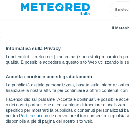
Il Meteo
Informativa sulla Privacy
I contenuti di Ilmeteo.net (ilmeteo.net) sono stati preparati da pro
qualità. È possibile accedere a questo sito Web utilizzando le se
Accetta i cookie e accedi gratuitamente
Home
Messico
Stato di Zacatecas
San José de 
La pubblicità digitale personalizzata, basata sulle informazioni ra
finanziare la nostra attività per continuare a offrirti contenuti co
Previsioni Meteo San J
Facendo clic sul pulsante "Accetta e continua", è possibile accede
o dei nostri partner, che ci consentono di tracciare e analizzare
00:23
Sabato
specifico per mostrarti la pubblicità o contenuti personalizzati b
nostra
Politica sui cookie
e revocare il tuo consenso in qualsia
disponibile a piè di pagina del nostro sito web.
Cielo sereno