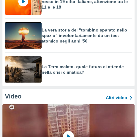
rosso in 19 città italiane, attenzione tra le
11 e le 18
La vera storia del "tombino sparato nello
spazio" involontariamente da un test
atomico negli anni '50
La Terra malata: quale futuro ci attende
nella crisi climatica?
Video
Altri video