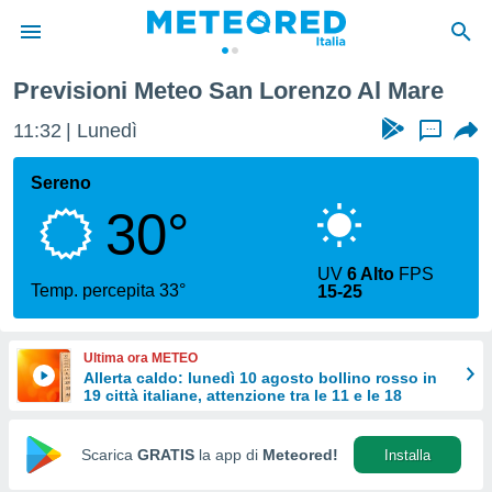
Previsioni Meteo San Lorenzo Al Mare
tiva
rivacy
11:33
Lunedì
...
ti di
net
Sereno
net)
30°
i
 da
nisti per
UV
6 Alto
FPS
 che le
Temp. percepita 33°
15-25
ioni
iano di
È
Ultima ora METEO
Allerta caldo: lunedì 10 agosto bollino rosso in
 a
19 città italiane, attenzione tra le 11 e le 18
ito Web
do le
opzioni:
Scarica
GRATIS
la app di
Meteored!
Installa
 i