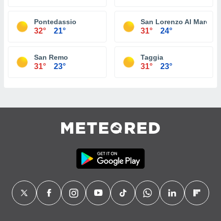
Pontedassio
San Lorenzo Al Mare
32°
21°
31°
24°
San Remo
Taggia
31°
23°
31°
23°