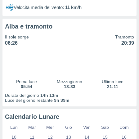
 profili
Velocità media del vento:
11 km/h
lezione
cità
izzata,
Alba e tramonto
fili per
Il sole sorge
Tramonto
izzazione
06:26
20:39
nuti,
 profili
lezione
uti
zzati,
 le
ni degli
Prima luce
Mezzogiorno
Ultima luce
 misurare
05:54
13:33
21:11
zioni dei
Durata del giorno
14h 13m
,
Luce del giorno restante
9h 39m
ere il
so
Calendario Lunare
he o la
ione di
Lun
Mar
Mer
Gio
Ven
Sab
Dom
enienti
10
11
12
13
14
15
16
diverse,