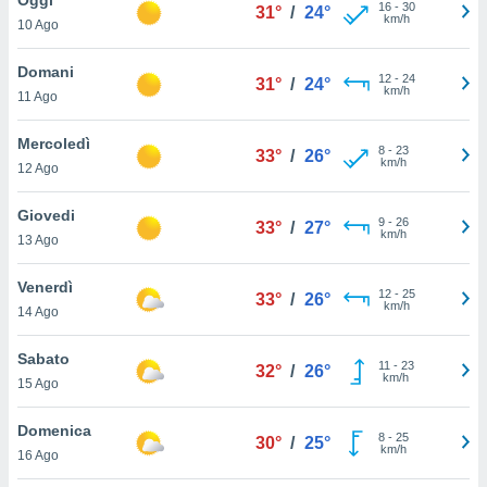
a", è
16
-
30
31°
/
24°
km/h
10 Ago
al sito
ettando
Domani
12
-
24
31°
/
24°
zione di
km/h
11 Ago
okie,
dei nostri
Mercoledì
8
-
23
che ci
33°
/
26°
km/h
12 Ago
no di
 e
e il
Giovedi
9
-
26
33°
/
27°
amento
km/h
13 Ago
 Web,
i
Venerdì
12
-
25
re un
33°
/
26°
km/h
14 Ago
pecifico
arti la
Sabato
à o
11
-
23
32°
/
26°
km/h
i
15 Ago
zzati
 di esso.
Domenica
8
-
25
sultare
30°
/
25°
km/h
16 Ago
oni nella