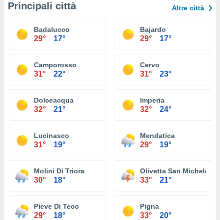
Principali città
Altre città
Badalucco
Bajardo
29°
17°
29°
17°
Camporosso
Cervo
31°
22°
31°
23°
Dolceacqua
Imperia
32°
21°
32°
24°
Lucinasco
Mendatica
31°
19°
29°
19°
Molini Di Triora
Olivetta San Michele
30°
18°
33°
21°
Pieve Di Teco
Pigna
29°
18°
33°
20°