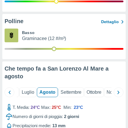
ioni
" o
tra
sui cookie
o sito
Polline
Dettaglio
Basso
nostri
Graminacee (12 #/m³)
mo il
te
ento dei
Che tempo fa a San Lorenzo Al Mare a
re
agosto
ioni su
vo e/o
i,
Giugno
Luglio
Agosto
Settembre
Ottobre
Novembre
 dati
er la
 della
T. Media:
24°C
Max:
25°C
Min:
23°C
à, creare
r la
Numero di giorni di pioggia:
2
giorni
à
izzata,
Precipitazioni medie:
13 mm