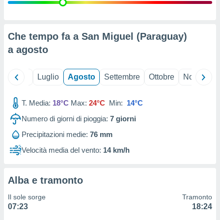
ioni
" o
tra
sui cookie
o sito
Che tempo fa a San Miguel (Paraguay)
a
agosto
nostri
Giugno
Luglio
Agosto
Settembre
Ottobre
Novembre
mo il
te
ento dei
T. Media:
18°C
Max:
24°C
Min:
14°C
Numero di giorni di pioggia:
7
giorni
re
ioni su
Precipitazioni medie:
76 mm
vo e/o
Velocità media del vento:
14 km/h
i,
 dati
er la
 della
Alba e tramonto
à, creare
r la
Il sole sorge
Tramonto
à
07:23
18:24
izzata,