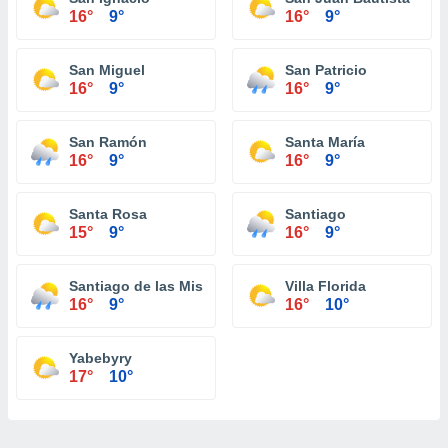
16°
9°
16°
9°
San Miguel
San Patricio
16°
9°
16°
9°
San Ramón
Santa María
16°
9°
16°
9°
Santa Rosa
Santiago
15°
9°
16°
9°
Santiago de las Misiones
Villa Florida
16°
9°
16°
10°
Yabebyry
17°
10°