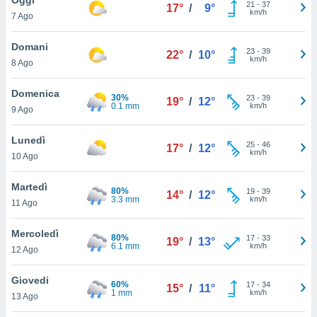
a", è
21
-
37
17°
/
9°
km/h
7 Ago
al sito
ettando
Domani
23
-
39
22°
/
10°
zione di
km/h
8 Ago
okie,
dei nostri
Domenica
30%
23
-
39
che ci
19°
/
12°
0.1 mm
km/h
9 Ago
no di
 e
e il
Lunedì
25
-
46
17°
/
12°
amento
km/h
10 Ago
 Web,
i
Martedì
80%
19
-
39
re un
14°
/
12°
3.3 mm
km/h
11 Ago
pecifico
arti la
Mercoledì
à o
80%
17
-
33
19°
/
13°
6.1 mm
km/h
i
12 Ago
zzati
 di esso.
Giovedi
60%
17
-
34
sultare
15°
/
11°
1 mm
km/h
13 Ago
oni nella