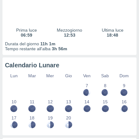
 profili
lezione
cità
izzata,
fili per
Prima luce
Mezzogiorno
Ultima luce
06:59
12:53
18:48
izzazione
Durata del giorno
11h 1m
nuti,
Tempo restante all'alba
3h 56m
 profili
lezione
uti
Calendario Lunare
zzati,
 le
Lun
Mar
Mer
Gio
Ven
Sab
Dom
ni degli
 misurare
7
8
9
zioni dei
,
10
11
12
13
14
15
16
ere il
so
17
18
19
20
he o la
ione di
enienti
diverse,