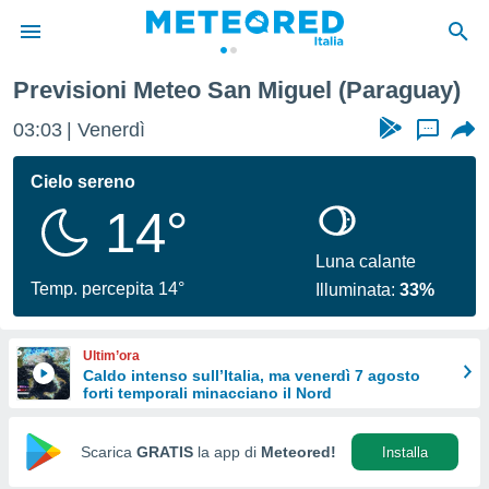
Previsioni Meteo San Miguel (Paraguay)
tiva
rivacy
03:03
Venerdì
...
ti di
net
Cielo sereno
net)
14°
i
 da
nisti per
Luna calante
 che le
Temp. percepita 14°
Illuminata:
33%
ioni
iano di
È
Ultim’ora
Caldo intenso sull’Italia, ma venerdì 7 agosto
 a
forti temporali minacciano il Nord
ito Web
do le
opzioni:
Scarica
GRATIS
la app di
Meteored!
Installa
 i