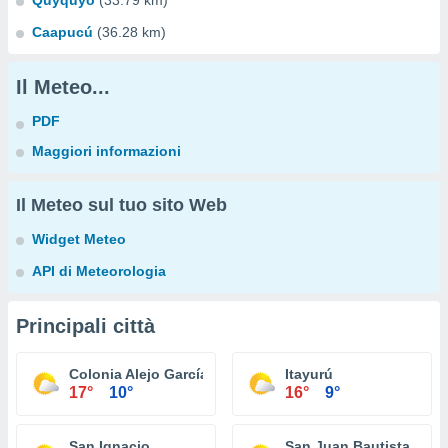
Quyquyó
(33.79 km)
Caapucú
(36.28 km)
Il Meteo...
PDF
Maggiori informazioni
Il Meteo sul tuo sito Web
Widget Meteo
API di Meteorologia
Principali città
Colonia Alejo García
Itayurú
17°
10°
16°
9°
San Ignacio
San Juan Bautista