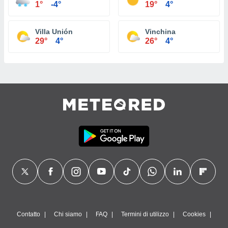
1°
-4°
19°
4°
Villa Unión
Vinchina
29°
4°
26°
4°
Contatto
Chi siamo
FAQ
Termini di utilizzo
Cookies