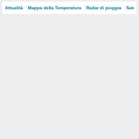
Attualità
Mappa della Temperatura
Radar di pioggia
Satelli
i nostri
artner