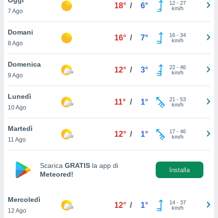
a", è
12
-
27
18°
/
6°
km/h
7 Ago
al sito
ettando
Domani
16
-
34
16°
/
7°
zione di
km/h
8 Ago
okie,
dei nostri
Domenica
22
-
46
che ci
12°
/
3°
km/h
9 Ago
no di
 e
e il
Lunedì
21
-
53
11°
/
1°
amento
km/h
10 Ago
 Web,
i
Martedì
17
-
46
re un
12°
/
1°
km/h
11 Ago
pecifico
arti la
à o
Scarica
GRATIS
la app di
i
Installa
Meteored!
zzati
 di esso.
sultare
Mercoledì
14
-
37
12°
/
1°
km/h
12 Ago
oni nella