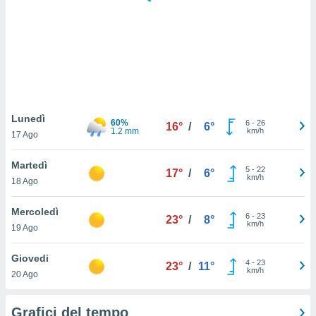
puoi
re ad
 al
ito web
et. In
aso ti
mo che
installati
okie
Lunedì
60%
6
-
26
16°
/
6°
i per
1.2 mm
km/h
17 Ago
 la
one nel
Martedì
5
-
22
 non
17°
/
6°
km/h
18 Ago
utilizzati
er
e il
Mercoledì
6
-
23
23°
/
8°
amento o
km/h
19 Ago
rare
à o
Giovedi
4
-
23
i
23°
/
11°
km/h
20 Ago
zzati,
 potrai
are
Grafici del tempo