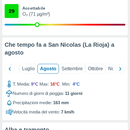
ioni
" o
Accettabile
tra
29
O₃ (71 µg/m³)
sui cookie
o sito
nostri
Che tempo fa a San Nicolas (La Rioja) a
mo il
agosto
te
ento dei
Giugno
Luglio
Agosto
Settembre
Ottobre
Novembre
re
ioni su
vo e/o
T. Media:
9°C
Max:
16°C
Min:
4°C
i,
Numero di giorni di pioggia:
11
giorni
 dati
er la
Precipitazioni medie:
163 mm
 della
à, creare
Velocità media del vento:
7 km/h
r la
à
izzata,
Alba e tramonto