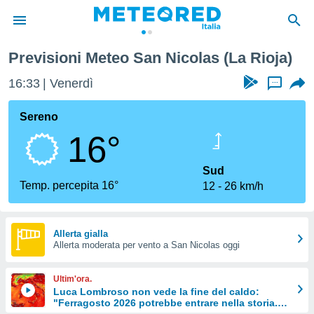
Previsioni Meteo San Nicolas (La Rioja)
tiva
rivacy
16:33
Venerdì
...
ti di
net
Sereno
net)
16°
i
 da
nisti per
Sud
 che le
Temp. percepita 16°
12
26 km/h
ioni
iano di
È
Allerta gialla
 a
Allerta moderata per vento a San Nicolas oggi
ito Web
do le
Ultim'ora.
opzioni:
Luca Lombroso non vede la fine del caldo:
"Ferragosto 2026 potrebbe entrare nella storia.
 i