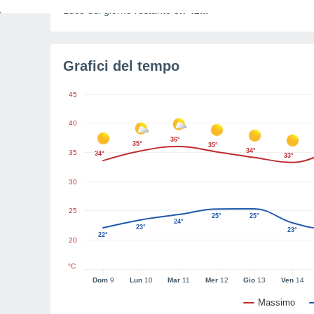
Luce del giorno restante
8h 42m
Grafici del tempo
45
40
36°
35°
35°
34°
35
34°
33°
30
25
25°
25°
24°
23°
23°
22°
20
°C
Dom
9
Lun
10
Mar
11
Mer
12
Gio
13
Ven
14
Massimo