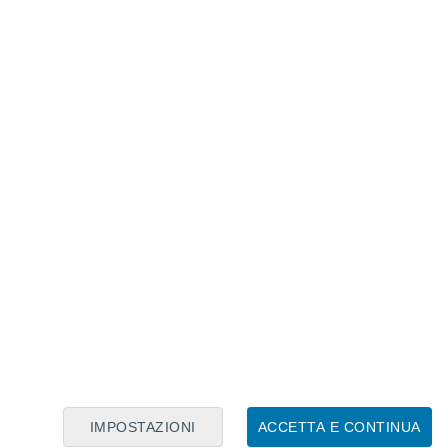
Calendario Lunare
Lun
Mar
Mer
Gio
Ven
Sab
Dom
9
10
11
12
13
14
15
16
17
18
19
20
21
22
IMPOSTAZIONI
ACCETTA E CONTINUA