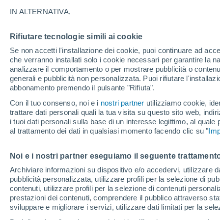
31°
IN ALTERNATIVA,
Rifiutare tecnologie simili ai cookie
UV
7 Alto
Se non accetti l'installazione dei cookie, puoi continuare ad acc
Temp. percepita 31°
FPS
15-25
che verranno installati solo i cookie necessari per garantire la n
analizzare il comportamento o per mostrare pubblicità o contenut
generali e pubblicità non personalizzata. Puoi rifiutare l'install
abbonamento premendo il pulsante "Rifiuta".
Ultim'ora.
Meteo, tendenza di lungo termine: arrivano
Con il tuo consenso, noi e i
nostri partner
utilizziamo cookie, iden
conferme, la svolta dopo Ferragosto
trattare dati personali quali la tua visita su questo sito web, indiri
i tuoi dati personali sulla base di un interesse legittimo, al quale
Il Meteo 1 - 7
Attualità
Mappa di nuvolosità
Radar 
al trattamento dei dati in qualsiasi momento facendo clic su "
Imp
Noi e i nostri partner eseguiamo il seguente trattamento
Domani
Martedì
M
Oggi
Archiviare informazioni su dispositivo e/o accedervi, utilizzare dati
pubblicità personalizzata, utilizzare profili per la selezione di pu
10 Ago
11 Ago
9 Ago
contenuti, utilizzare profili per la selezione di contenuti personal
prestazioni dei contenuti, comprendere il pubblico attraverso stat
sviluppare e migliorare i servizi, utilizzare dati limitati per la sel