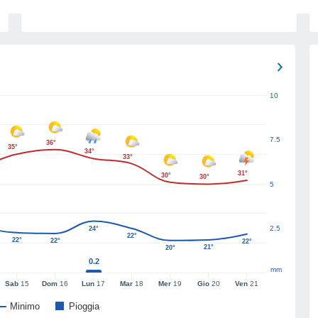
10
7.5
36°
35°
34°
33°
31°
30°
30°
5
2.5
24°
22°
22°
22°
22°
21°
20°
0.2
mm
Sab
15
Dom
16
Lun
17
Mar
18
Mer
19
Gio
20
Ven
21
Minimo
Pioggia