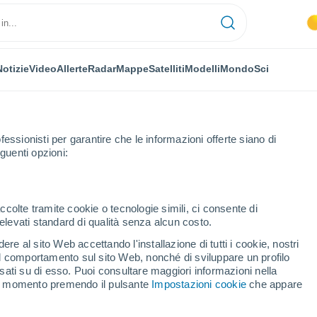
Notizie
Video
Allerte
Radar
Mappe
Satelliti
Modelli
Mondo
Sci
fessionisti per garantire che le informazioni offerte siano di
guenti opzioni:
ccolte tramite cookie o tecnologie simili, ci consente di
n elevati standard di qualità senza alcun costo.
ietro Viminario
re al sito Web accettando l'installazione di tutti i cookie, nostri
 il comportamento sul sito Web, nonché di sviluppare un profilo
...
asati su di esso. Puoi consultare maggiori informazioni nella
si momento premendo il pulsante
Impostazioni cookie
che appare
Per ora
Intervalli nuvolosi nelle prossime
ore