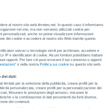
Allerta gialla
Allerta moderata per temporale a
San Pietro Viminario oggi
edere al nostro sito web ilmeteo.net. In questo caso ti informiamo
avigazione nel sito, ma non verranno utilizzati cookie per
i personalizzati, anche se potrai visualizzare informazioni
azione dei cookie e accedere al nostro sito Web tramite questo
tificatori univoci o tecnologie simili per archiviare, accedere e
zzi IP e identificatori di cookie. Alcuni fornitori potrebbero trattare
 puoi opporti. Per fare ciò puoi revocare il tuo consenso o opporti
di pioggia
Satelliti
Modelli
ostazioni
" o nella nostra
Politica sui cookie
su questo sito web.
 dei dati:
ercoledì
Giovedi
Venerdì
Sabato
 limitati per la selezione della pubblicità, creare profili per la
bblicità personalizzata, creare profili per la personalizzazione dei
12 Ago
13 Ago
14 Ago
15 Ago
izzati, Misurare le prestazioni degli annunci, misurare le
istiche o la combinazione di dati provenienti da fonti diverse,
ezione dei contenuti.