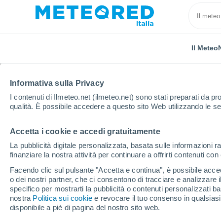
Il Meteo
Informativa sulla Privacy
I contenuti di Ilmeteo.net (ilmeteo.net) sono stati preparati da pro
qualità. È possibile accedere a questo sito Web utilizzando le se
Accetta i cookie e accedi gratuitamente
Home
Provincia di Padova
San Pietro Viminario
La pubblicità digitale personalizzata, basata sulle informazioni ra
finanziare la nostra attività per continuare a offrirti contenuti co
Previsioni Meteo San P
Facendo clic sul pulsante "Accetta e continua", è possibile accede
o dei nostri partner, che ci consentono di tracciare e analizzare
12:19
Domenica
specifico per mostrarti la pubblicità o contenuti personalizzati b
nostra
Politica sui cookie
e revocare il tuo consenso in qualsia
disponibile a piè di pagina del nostro sito web.
Sereno