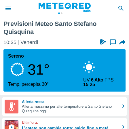
Previsioni Meteo Santo Stefano
tiva
Quisquina
rivacy
ti di
10:35
Venerdì
...
net
net)
Sereno
i
 da
31°
nisti per
 che le
ioni
UV
6 Alto
FPS
Temp. percepita 30°
iano di
15-25
È
 a
Allerta rossa
ito Web
Allerta massima per alte temperature a Santo Stefano
Quisquina oggi
do le
opzioni:
Ultim'ora.
L’estate non cambia rotta: caldo fino a metà
 i