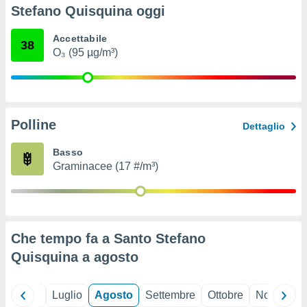
ioni
" o
Stefano Quisquina oggi
tra
sui cookie
Accettabile
38
o sito
O₃ (95 µg/m³)
nostri
mo il
Polline
te
Dettaglio
ento dei
Basso
Graminacee (17 #/m³)
re
ioni su
vo e/o
i,
 dati
er la
Che tempo fa a Santo Stefano
 della
Quisquina a
agosto
à, creare
r la
à
Giugno
Luglio
Agosto
Settembre
Ottobre
Novembre
izzata,