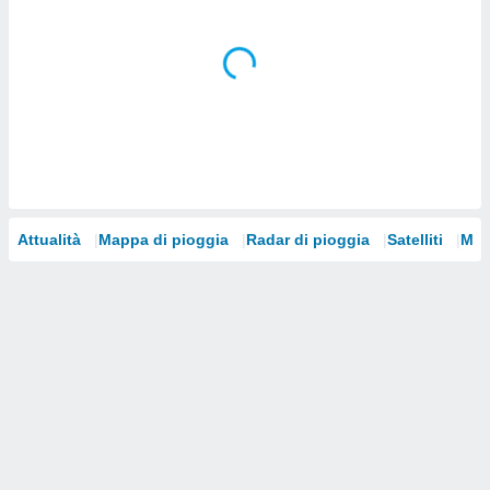
i nostri
artner
Attualità
Mappa di pioggia
Radar di pioggia
Satelliti
Mod