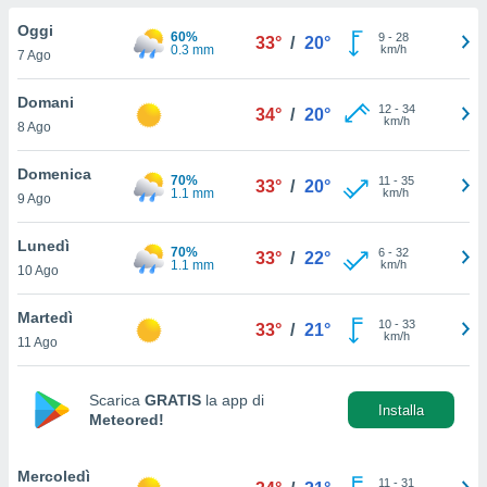
a", è
Oggi
60%
9
-
28
33°
/
20°
al sito
0.3 mm
km/h
7 Ago
ettando
zione di
Domani
12
-
34
okie,
34°
/
20°
km/h
8 Ago
dei nostri
che ci
no di
Domenica
70%
11
-
35
33°
/
20°
 e
1.1 mm
km/h
9 Ago
e il
amento
Lunedì
70%
6
-
32
 Web,
33°
/
22°
1.1 mm
km/h
10 Ago
i
re un
Martedì
pecifico
10
-
33
33°
/
21°
km/h
arti la
11 Ago
à o
i
zzati
Scarica
GRATIS
la app di
Installa
Meteored!
 di esso.
sultare
Mercoledì
oni nella
11
-
31