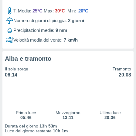
 profili
lezione
T. Media:
25°C
Max:
30°C
Min:
20°C
cità
izzata,
Numero di giorni di pioggia:
2
giorni
fili per
Precipitazioni medie:
9 mm
izzazione
Velocità media del vento:
7 km/h
nuti,
 profili
lezione
Alba e tramonto
uti
zzati,
Il sole sorge
Tramonto
 le
06:14
20:08
ni degli
 misurare
zioni dei
,
ere il
so
Prima luce
Mezzogiorno
Ultima luce
05:46
13:11
20:36
he o la
ione di
Durata del giorno
13h 53m
enienti
Luce del giorno restante
10h 1m
diverse,