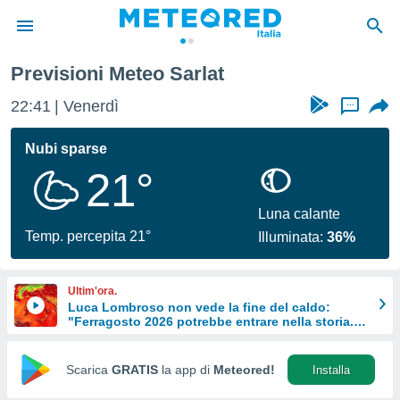
Previsioni Meteo Sarlat
tiva
rivacy
22:41
Venerdì
...
ti di
net
Nubi sparse
net)
21°
i
 da
nisti per
Luna calante
 che le
Temp. percepita 21°
Illuminata:
36%
ioni
iano di
È
Ultim'ora.
Luca Lombroso non vede la fine del caldo:
 a
"Ferragosto 2026 potrebbe entrare nella storia.
ito Web
Ecco perché."
do le
opzioni:
Scarica
GRATIS
la app di
Meteored!
Installa
 i