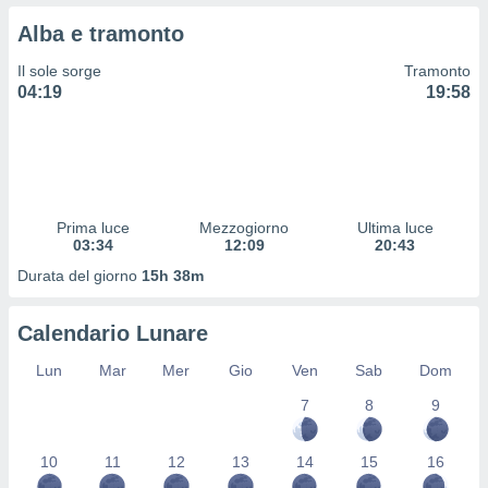
 profili
Alba e tramonto
lezione
cità
Il sole sorge
Tramonto
izzata,
04:19
19:58
fili per
izzazione
nuti,
 profili
lezione
uti
Prima luce
Mezzogiorno
Ultima luce
zzati,
03:34
12:09
20:43
 le
Durata del giorno
15h 38m
ni degli
 misurare
zioni dei
Calendario Lunare
,
ere il
Lun
Mar
Mer
Gio
Ven
Sab
Dom
so
7
8
9
he o la
ione di
10
11
12
13
14
15
16
enienti
diverse,