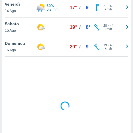
Venerdì
60%
21
-
46
17°
/
9°
0.3 mm
km/h
sui cookie
14 Ago
e il tuo
 in
Sabato
20
-
44
19°
/
8°
km/h
15 Ago
o
 il
Domenica
19
-
43
20°
/
9°
km/h
azioni
16 Ago
kie
re
le a piè
 del
to web.
ATIVA,
e
gie
i cookie
ccetti
zione dei