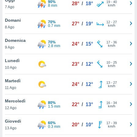
90%
a", è
19
-
40
28°
/
18°
8 mm
km/h
7 Ago
al sito
ettando
Domani
70%
12
-
27
27°
/
19°
zione di
0.7 mm
km/h
8 Ago
okie,
dei nostri
Domenica
70%
17
-
36
che ci
24°
/
15°
2.8 mm
km/h
9 Ago
no di
 e
e il
Lunedì
10
-
25
23°
/
12°
amento
km/h
10 Ago
 Web,
i
Martedì
13
-
27
re un
24°
/
12°
km/h
11 Ago
pecifico
arti la
Mercoledì
à o
80%
16
-
34
22°
/
13°
1.5 mm
km/h
i
12 Ago
zzati
 di esso.
Giovedi
60%
17
-
39
sultare
20°
/
10°
0.3 mm
km/h
13 Ago
oni nella