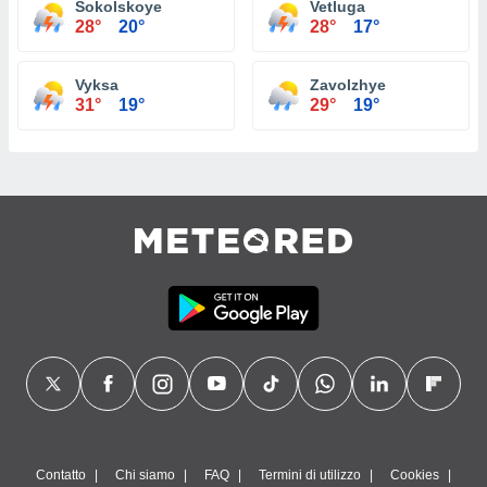
Sokolskoye
Vetluga
28°
20°
28°
17°
Vyksa
Zavolzhye
31°
19°
29°
19°
Contatto
Chi siamo
FAQ
Termini di utilizzo
Cookies