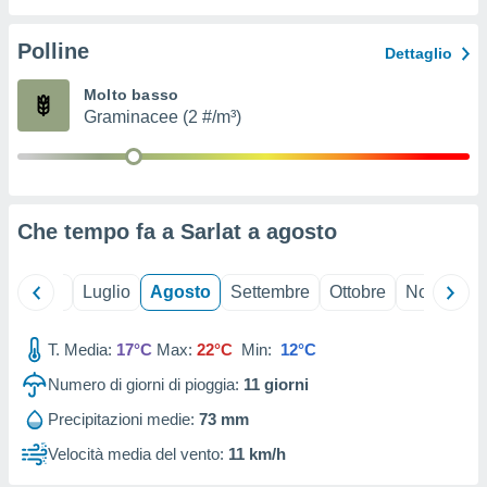
ioni
" o
tra
Polline
Dettaglio
sui cookie
o sito
Molto basso
Graminacee (2 #/m³)
nostri
mo il
te
ento dei
Che tempo fa a Sarlat a
agosto
re
ioni su
Giugno
Luglio
Agosto
Settembre
Ottobre
Novembre
vo e/o
i,
T. Media:
17°C
Max:
22°C
Min:
12°C
 dati
er la
Numero di giorni di pioggia:
11
giorni
 della
à, creare
Precipitazioni medie:
73 mm
r la
Velocità media del vento:
11 km/h
à
izzata,