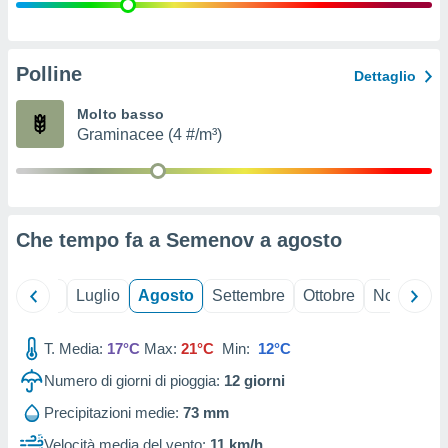
ioni
" o
tra
sui cookie
o sito
Polline
Dettaglio
Molto basso
nostri
Graminacee (4 #/m³)
mo il
te
ento dei
Che tempo fa a Semenov a
agosto
re
ioni su
vo e/o
Giugno
Luglio
Agosto
Settembre
Ottobre
Novembre
i,
 dati
er la
T. Media:
17°C
Max:
21°C
Min:
12°C
 della
Numero di giorni di pioggia:
12
giorni
à, creare
r la
Precipitazioni medie:
73 mm
à
izzata,
Velocità media del vento:
11 km/h