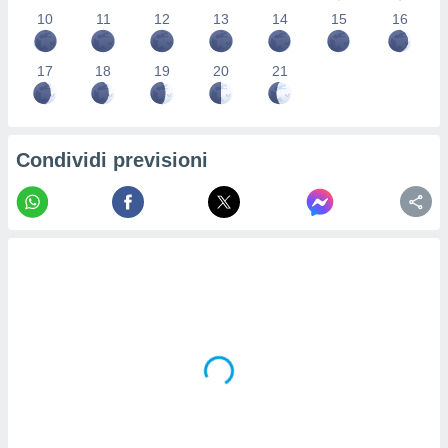
re e
10
11
12
13
14
15
16
e i
tilizzare
17
18
19
20
21
ati per la
e dei
.
Condividi previsioni
izzazione
azione
o la
e del
vo,
à e
i
zzati,
one delle
ni dei
 e degli
 ricerche
ico,
di