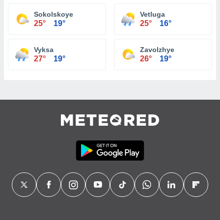
Sokolskoye
Vetluga
25°
19°
25°
16°
Vyksa
Zavolzhye
27°
19°
26°
19°