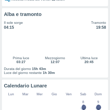
 profili
lezione
cità
Alba e tramonto
izzata,
fili per
Il sole sorge
Tramonto
04:15
19:58
izzazione
nuti,
 profili
lezione
uti
zzati,
Prima luce
Mezzogiorno
Ultima luce
 le
03:27
12:07
20:45
ni degli
 misurare
Durata del giorno
15h 43m
zioni dei
Luce del giorno restante
1h 30m
,
ere il
Calendario Lunare
so
Lun
Mar
Mer
Gio
Ven
Sab
Dom
he o la
ione di
8
9
enienti
diverse,