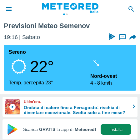
Previsioni Meteo Semenov
tiva
rivacy
19:16
Sabato
...
ti di
net
Sereno
net)
22°
i
 da
nisti per
Nord-ovest
 che le
Temp. percepita 23°
4
8 km/h
ioni
iano di
È
Ultim'ora.
Ondata di calore fino a Ferragosto: rischia di
 a
diventare eccezionale. Svolta solo a fine mese?
ito Web
do le
opzioni:
Scarica
GRATIS
la app di
Meteored!
Installa
 i