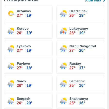
Altre città
Arzamas
Dzerzhinsk
27°
19°
26°
19°
Kstovo
Lukoyanov
26°
19°
26°
19°
Lyskovo
Niznij Novgorod
27°
19°
27°
20°
Pavlovo
Rustay
27°
18°
27°
17°
Sarov
Semenov
26°
19°
25°
16°
Sergach
Shakhunya
26°
20°
25°
16°