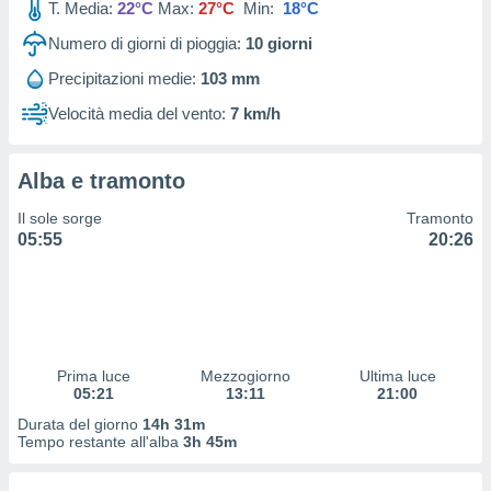
T. Media:
22°C
Max:
27°C
Min:
18°C
 profili
lezione
Numero di giorni di pioggia:
10
giorni
cità
izzata,
Precipitazioni medie:
103 mm
fili per
Velocità media del vento:
7 km/h
izzazione
nuti,
 profili
Alba e tramonto
lezione
Il sole sorge
Tramonto
uti
05:55
20:26
zzati,
 le
ni degli
 misurare
zioni dei
,
ere il
Prima luce
Mezzogiorno
Ultima luce
05:21
13:11
21:00
so
Durata del giorno
14h 31m
he o la
Tempo restante all'alba
3h 45m
ione di
enienti
diverse,