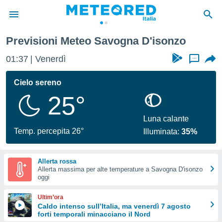
Previsioni Meteo Savogna D'isonzo
tiva
rivacy
01:37
Venerdì
...
ti di
net
Cielo sereno
net)
25°
i
 da
nisti per
Luna calante
 che le
Temp. percepita 26°
Illuminata:
35%
ioni
iano di
È
Allerta rossa
Allerta massima per alte temperature a Savogna D'isonzo
 a
oggi
ito Web
do le
Ultim’ora
opzioni:
Caldo intenso sull’Italia, ma venerdì 7 agosto
forti temporali minacciano il Nord
 i