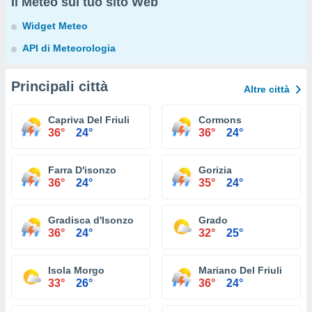
Il Meteo sul tuo sito Web
Widget Meteo
API di Meteorologia
Principali città
Altre città
Capriva Del Friuli
Cormons
36°
24°
36°
24°
Farra D'isonzo
Gorizia
36°
24°
35°
24°
Gradisca d'Isonzo
Grado
36°
24°
32°
25°
Isola Morgo
Mariano Del Friuli
33°
26°
36°
24°