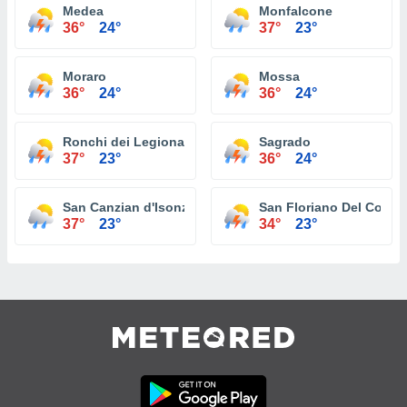
Medea
Monfalcone
36°
24°
37°
23°
Moraro
Mossa
36°
24°
36°
24°
Ronchi dei Legionari
Sagrado
37°
23°
36°
24°
San Canzian d'Isonzo
San Floriano Del Collio
37°
23°
34°
23°