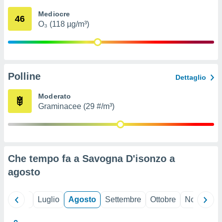
ioni
" o
Mediocre
tra
46
O₃ (118 µg/m³)
sui cookie
o sito
nostri
Polline
Dettaglio
mo il
te
Moderato
ento dei
Graminacee (29 #/m³)
re
ioni su
vo e/o
i,
Che tempo fa a Savogna D'isonzo a
 dati
er la
agosto
 della
à, creare
r la
Giugno
Luglio
Agosto
Settembre
Ottobre
Novembre
à
izzata,