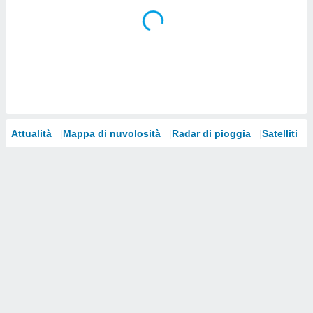
i nostri
artner
Attualità
Mappa di nuvolosità
Radar di pioggia
Satelliti