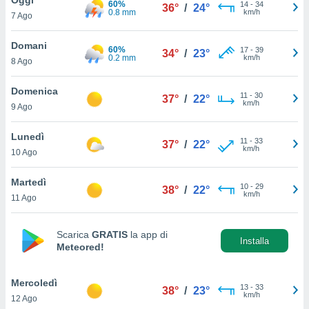
60%
a", è
14
-
34
36°
/
24°
0.8 mm
km/h
7 Ago
al sito
ettando
Domani
60%
17
-
39
34°
/
23°
zione di
0.2 mm
km/h
8 Ago
okie,
dei nostri
Domenica
11
-
30
che ci
37°
/
22°
km/h
9 Ago
no di
 e
e il
Lunedì
11
-
33
37°
/
22°
amento
km/h
10 Ago
 Web,
i
Martedì
10
-
29
re un
38°
/
22°
km/h
11 Ago
pecifico
arti la
à o
Scarica
GRATIS
la app di
i
Installa
Meteored!
zzati
 di esso.
sultare
Mercoledì
13
-
33
38°
/
23°
km/h
12 Ago
oni nella