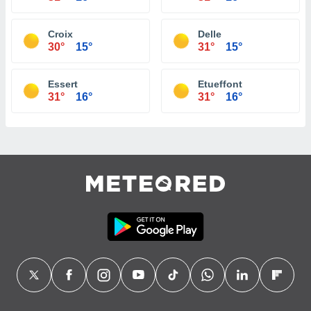
Croix
Delle
30°
15°
31°
15°
Essert
Etueffont
31°
16°
31°
16°