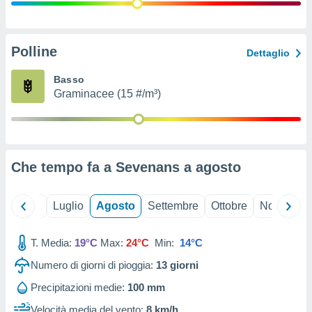
ioni
" o
tra
sui cookie
o sito
Polline
Dettaglio
Basso
nostri
Graminacee (15 #/m³)
mo il
te
ento dei
Che tempo fa a Sevenans a
agosto
re
ioni su
vo e/o
Giugno
Luglio
Agosto
Settembre
Ottobre
Novembre
i,
 dati
er la
T. Media:
19°C
Max:
24°C
Min:
14°C
 della
Numero di giorni di pioggia:
13
giorni
à, creare
r la
Precipitazioni medie:
100 mm
à
izzata,
Velocità media del vento:
8 km/h