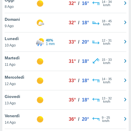
a", è
14
-
34
32°
/
16°
km/h
8 Ago
al sito
ettando
Domani
18
-
45
32°
/
18°
zione di
km/h
9 Ago
okie,
dei nostri
Lunedì
40%
12
-
31
che ci
33°
/
20°
1 mm
km/h
10 Ago
no di
 e
e il
Martedì
15
-
33
31°
/
18°
amento
km/h
11 Ago
 Web,
i
Mercoledì
14
-
35
re un
33°
/
18°
km/h
12 Ago
pecifico
arti la
Giovedi
à o
13
-
32
35°
/
18°
km/h
i
13 Ago
zzati
 di esso.
Venerdì
9
-
25
sultare
36°
/
20°
km/h
14 Ago
oni nella