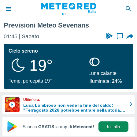
rt
Sevenans
Previsioni Meteo Sevenans
tiva
rivacy
01:45
Sabato
...
ti di
net
Cielo sereno
net)
19°
i
 da
nisti per
Luna calante
 che le
Temp. percepita 19°
Illuminata:
24%
ioni
iano di
È
Ultim'ora.
Luca Lombroso non vede la fine del caldo:
 a
"Ferragosto 2026 potrebbe entrare nella storia.
ito Web
Ecco perché."
do le
opzioni:
Scarica
GRATIS
la app di
Meteored!
Installa
 i