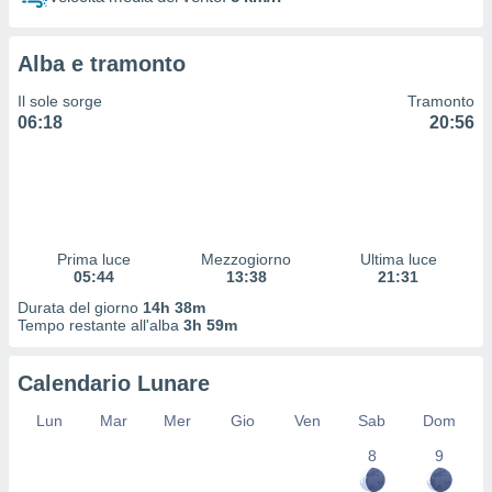
 profili
lezione
cità
Alba e tramonto
izzata,
fili per
Il sole sorge
Tramonto
06:18
20:56
izzazione
nuti,
 profili
lezione
uti
zzati,
Prima luce
Mezzogiorno
Ultima luce
 le
05:44
13:38
21:31
ni degli
 misurare
Durata del giorno
14h 38m
zioni dei
Tempo restante all'alba
3h 59m
,
ere il
Calendario Lunare
so
Lun
Mar
Mer
Gio
Ven
Sab
Dom
he o la
ione di
8
9
enienti
diverse,