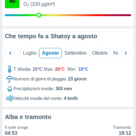
40
ioni
" o
O₃ (100 µg/m³)
tra
sui cookie
o sito
Che tempo fa a Shatoy a
agosto
nostri
mo il
Giugno
Luglio
Agosto
Settembre
Ottobre
Novembre
te
ento dei
T. Media:
15°C
Max:
20°C
Min:
10°C
re
Numero di giorni di pioggia:
23
giorni
ioni su
vo e/o
Precipitazioni medie:
303 mm
i,
Velocità media del vento:
4 km/h
 dati
er la
 della
à, creare
Alba e tramonto
r la
Il sole sorge
Tramonto
à
04:53
19:12
izzata,