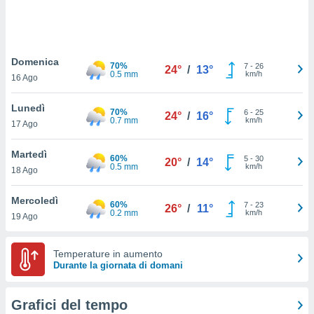
puoi
re ad
 al
ito web
Domenica
et. In
70%
7
-
26
24°
/
13°
0.5 mm
km/h
aso ti
16 Ago
mo che
installati
Lunedì
70%
6
-
25
24°
/
16°
okie
0.7 mm
km/h
17 Ago
i per
 la
Martedì
one nel
60%
5
-
30
20°
/
14°
0.5 mm
km/h
 non
18 Ago
utilizzati
er
Mercoledì
60%
7
-
23
26°
/
11°
e il
0.2 mm
km/h
19 Ago
amento o
rare
à o
Temperature in aumento
i
Durante la giornata di domani
zzati,
 potrai
are
Grafici del tempo