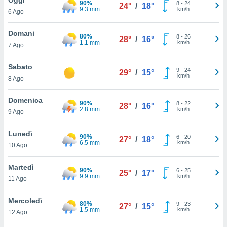
90%
a", è
8
-
24
24°
/
18°
9.3 mm
km/h
6 Ago
al sito
ettando
Domani
80%
8
-
26
28°
/
16°
zione di
1.1 mm
km/h
7 Ago
okie,
dei nostri
Sabato
9
-
24
che ci
29°
/
15°
km/h
8 Ago
no di
 e
e il
Domenica
90%
8
-
22
28°
/
16°
amento
2.8 mm
km/h
9 Ago
 Web,
i
Lunedì
90%
6
-
20
re un
27°
/
18°
6.5 mm
km/h
10 Ago
pecifico
arti la
Martedì
à o
90%
6
-
25
25°
/
17°
9.9 mm
km/h
i
11 Ago
zzati
 di esso.
Mercoledì
80%
9
-
23
sultare
27°
/
15°
1.5 mm
km/h
12 Ago
oni nella