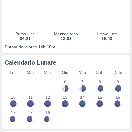
 profili
lezione
cità
izzata,
fili per
Prima luce
Mezzogiorno
Ultima luce
izzazione
04:21
12:03
19:43
nuti,
Durata del giorno
14h 19m
 profili
lezione
uti
Calendario Lunare
zzati,
 le
Lun
Mar
Mer
Gio
Ven
Sab
Dom
ni degli
 misurare
6
7
8
9
zioni dei
,
10
11
12
13
14
15
16
ere il
so
17
18
19
he o la
ione di
enienti
diverse,