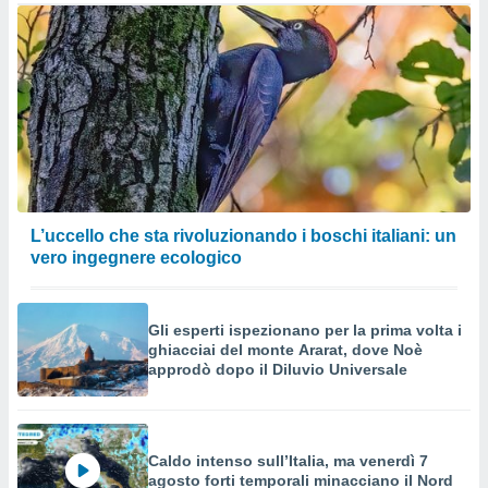
L’uccello che sta rivoluzionando i boschi italiani: un
vero ingegnere ecologico
Gli esperti ispezionano per la prima volta i
ghiacciai del monte Ararat, dove Noè
approdò dopo il Diluvio Universale
Caldo intenso sull’Italia, ma venerdì 7
agosto forti temporali minacciano il Nord