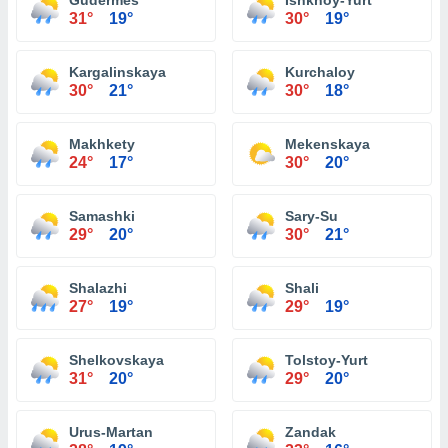
Gudermes
Ishkhoy-Yurt
31°
19°
30°
19°
Kargalinskaya
Kurchaloy
30°
21°
30°
18°
Makhkety
Mekenskaya
24°
17°
30°
20°
Samashki
Sary-Su
29°
20°
30°
21°
Shalazhi
Shali
27°
19°
29°
19°
Shelkovskaya
Tolstoy-Yurt
31°
20°
29°
20°
Urus-Martan
Zandak