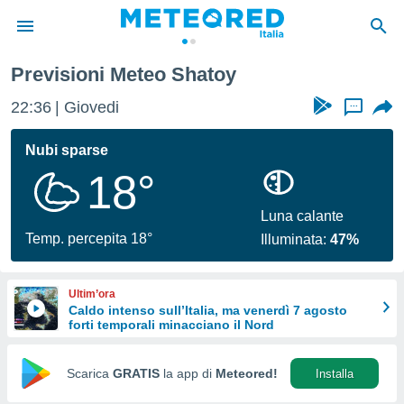
Previsioni Meteo Shatoy
tiva
rivacy
22:36
Giovedi
...
ti di
net
Nubi sparse
net)
18°
i
 da
nisti per
Luna calante
 che le
Temp. percepita 18°
Illuminata:
47%
ioni
iano di
È
Ultim’ora
Caldo intenso sull’Italia, ma venerdì 7 agosto
 a
forti temporali minacciano il Nord
ito Web
do le
opzioni:
Scarica
GRATIS
la app di
Meteored!
Installa
 i