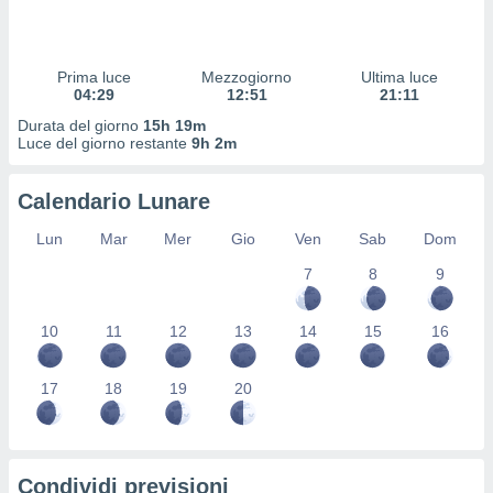
 profili
lezione
cità
izzata,
Prima luce
Mezzogiorno
Ultima luce
fili per
04:29
12:51
21:11
Durata del giorno
15h 19m
izzazione
Luce del giorno restante
9h 2m
nuti,
 profili
Calendario Lunare
lezione
uti
Lun
Mar
Mer
Gio
Ven
Sab
Dom
zzati,
 le
7
8
9
ni degli
 misurare
zioni dei
10
11
12
13
14
15
16
,
ere il
17
18
19
20
so
he o la
ione di
enienti
Condividi previsioni
diverse,