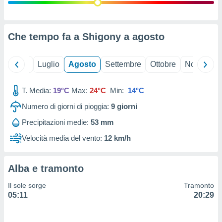
ioni
" o
tra
sui cookie
o sito
Che tempo fa a Shigony a
agosto
nostri
Giugno
Luglio
Agosto
Settembre
Ottobre
Novembre
mo il
T. Media:
19°C
Max:
24°C
Min:
14°C
te
ento dei
Numero di giorni di pioggia:
9
giorni
Precipitazioni medie:
53 mm
re
ioni su
Velocità media del vento:
12 km/h
vo e/o
i,
 dati
Alba e tramonto
er la
 della
Il sole sorge
Tramonto
à, creare
05:11
20:29
r la
à
izzata,