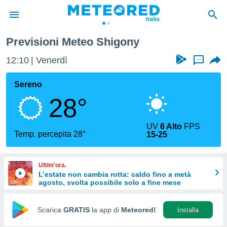
Previsioni Meteo Shigony
tiva
rivacy
12:10
Venerdì
...
ti di
net
Sereno
net)
28°
i
 da
nisti per
UV
6 Alto
FPS
 che le
Temp. percepita 28°
15-25
ioni
iano di
È
Ultim'ora.
L’estate non cambia rotta: caldo fino a metà
 a
agosto, svolta possibile solo a fine mese
ito Web
do le
opzioni:
Scarica
GRATIS
la app di
Meteored!
Installa
 i