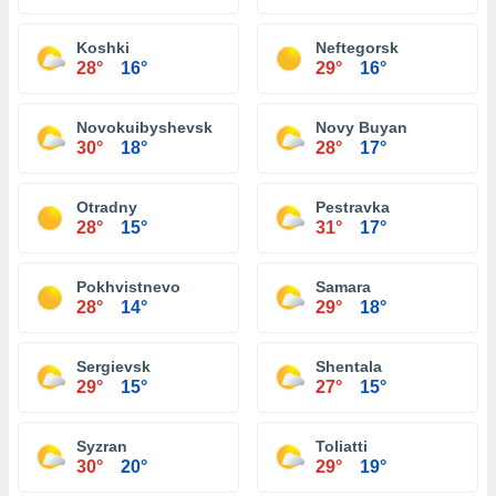
Koshki
Neftegorsk
28°
16°
29°
16°
Novokuibyshevsk
Novy Buyan
30°
18°
28°
17°
Otradny
Pestravka
28°
15°
31°
17°
Pokhvistnevo
Samara
28°
14°
29°
18°
Sergievsk
Shentala
29°
15°
27°
15°
Syzran
Toliatti
30°
20°
29°
19°