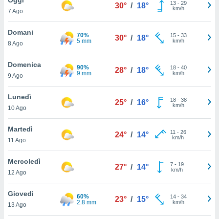
a", è
13
-
29
30°
/
18°
km/h
7 Ago
al sito
ettando
Domani
70%
15
-
33
30°
/
18°
zione di
5 mm
km/h
8 Ago
okie,
dei nostri
Domenica
90%
18
-
40
che ci
28°
/
18°
9 mm
km/h
9 Ago
no di
 e
e il
Lunedì
18
-
38
25°
/
16°
amento
km/h
10 Ago
 Web,
i
Martedì
11
-
26
re un
24°
/
14°
km/h
11 Ago
pecifico
arti la
Mercoledì
à o
7
-
19
27°
/
14°
km/h
i
12 Ago
zzati
 di esso.
Giovedi
60%
14
-
34
sultare
23°
/
15°
2.8 mm
km/h
13 Ago
oni nella