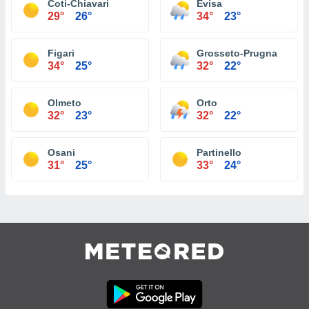
Coti-Chiavari
Evisa
29°
26°
34°
23°
Figari
Grosseto-Prugna
34°
25°
32°
22°
Olmeto
Orto
32°
23°
32°
22°
Osani
Partinello
31°
25°
33°
24°