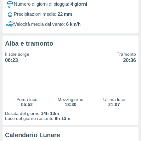
 profili
Numero di giorni di pioggia:
4
giorni
lezione
Precipitazioni medie:
22 mm
cità
izzata,
Velocità media del vento:
6 km/h
fili per
izzazione
Alba e tramonto
nuti,
 profili
Il sole sorge
Tramonto
lezione
06:23
20:36
uti
zzati,
 le
ni degli
 misurare
zioni dei
,
Prima luce
Mezzogiorno
Ultima luce
05:52
13:30
21:07
ere il
Durata del giorno
14h 13m
so
Luce del giorno restante
8h 13m
he o la
ione di
Calendario Lunare
enienti
diverse,