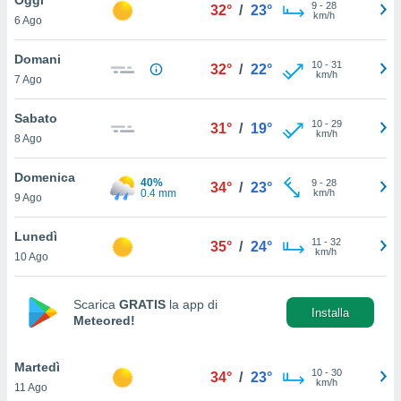
a", è
9
-
28
32°
/
23°
km/h
6 Ago
al sito
ettando
Domani
10
-
31
32°
/
22°
zione di
km/h
7 Ago
okie,
dei nostri
Sabato
10
-
29
che ci
31°
/
19°
km/h
8 Ago
no di
 e
e il
Domenica
40%
9
-
28
34°
/
23°
amento
0.4 mm
km/h
9 Ago
 Web,
i
Lunedì
11
-
32
re un
35°
/
24°
km/h
10 Ago
pecifico
arti la
à o
Scarica
GRATIS
la app di
i
Installa
Meteored!
zzati
 di esso.
sultare
Martedì
10
-
30
34°
/
23°
km/h
11 Ago
oni nella