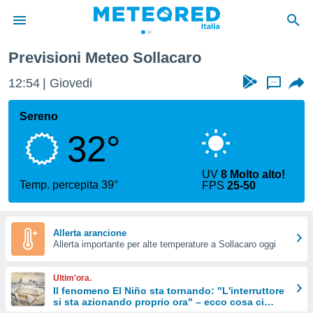
Previsioni Meteo Sollacaro
tiva
rivacy
12:54
Giovedi
...
ti di
net
Sereno
net)
32°
i
 da
nisti per
UV
8 Molto alto!
 che le
Temp. percepita 39°
FPS
25-50
ioni
iano di
È
Allerta arancione
 a
Allerta importante per alte temperature a Sollacaro oggi
ito Web
do le
Ultim'ora.
opzioni:
Il fenomeno El Niño sta tornando: "L'interruttore
si sta azionando proprio ora" – ecco cosa ci
 i