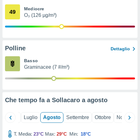
ioni
" o
Mediocre
tra
49
O₃ (126 µg/m³)
sui cookie
o sito
nostri
Polline
Dettaglio
mo il
te
Basso
ento dei
Graminacee (7 #/m³)
re
ioni su
vo e/o
i,
Che tempo fa a Sollacaro a
agosto
 dati
er la
 della
Giugno
Luglio
Agosto
Settembre
Ottobre
Novembre
à, creare
r la
à
T. Media:
23°C
Max:
29°C
Min:
18°C
izzata,