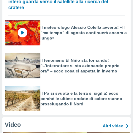
intero guarda verso il satellite alla ricerca del
cratere
Il meteorologo Alessio Colella avverte: «Il
“maltempo” di agosto continuerà ancora a
lungo»
Il fenomeno El Niño sta tornando:
"L'interruttore si sta azionando proprio
ora" – ecco cosa ci aspetta in inverno
Il Po si svuota e la terra si sigilla: ecco
perché le ultime ondate di calore stanno
prosciugando il Nord
Video
Altri video