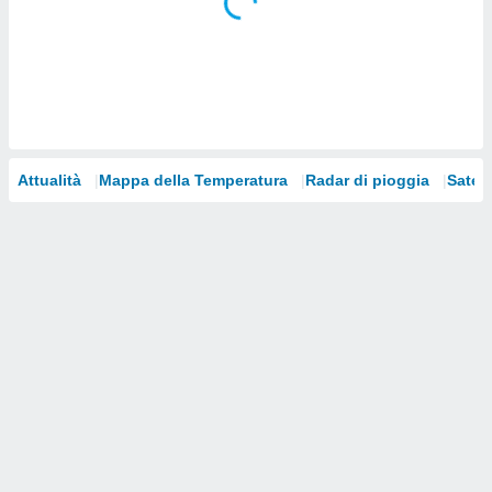
i nostri
artner
Attualità
Mappa della Temperatura
Radar di pioggia
Satelli