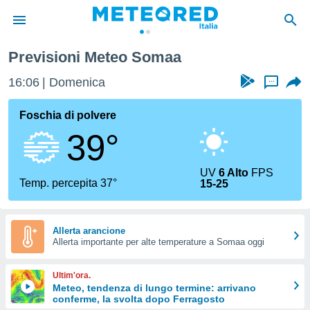
Previsioni Meteo Somaa
tiva
rivacy
16:06
Domenica
...
ti di
net
Foschia di polvere
net)
39°
i
 da
nisti per
UV
6 Alto
FPS
 che le
Temp. percepita 37°
15-25
ioni
iano di
È
Allerta arancione
 a
Allerta importante per alte temperature a Somaa oggi
ito Web
do le
Ultim'ora.
opzioni:
Meteo, tendenza di lungo termine: arrivano
conferme, la svolta dopo Ferragosto
 i