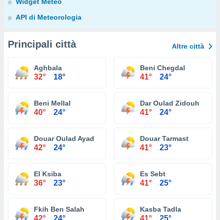
Widget Meteo
API di Meteorologia
Principali città
Altre città
Aghbala
Beni Chegdal
32°
18°
41°
24°
Beni Mellal
Dar Oulad Zidouh
40°
24°
41°
24°
Douar Oulad Ayad
Douar Tarmast
42°
24°
41°
23°
El Ksiba
Es Sebt
36°
23°
41°
25°
Fkih Ben Salah
Kasba Tadla
42°
24°
41°
25°