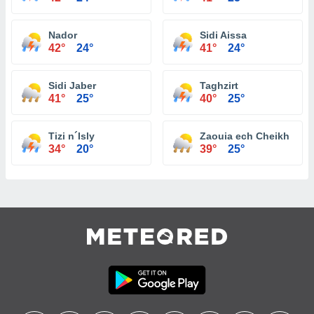
Nador
Sidi Aissa
42°
24°
41°
24°
Sidi Jaber
Taghzirt
41°
25°
40°
25°
Tizi n´Isly
Zaouia ech Cheikh
34°
20°
39°
25°