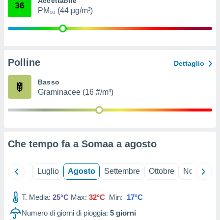
Accettabile
36
ioni
" o
PM₁₀ (44 µg/m³)
tra
sui cookie
o sito
Polline
nostri
Dettaglio
mo il
Basso
te
Graminacee (16 #/m³)
ento dei
re
ioni su
vo e/o
Che tempo fa a Somaa a
agosto
i,
 dati
er la
Giugno
Luglio
Agosto
Settembre
Ottobre
Novembre
 della
à, creare
r la
T. Media:
25°C
Max:
32°C
Min:
17°C
à
Numero di giorni di pioggia:
5
giorni
izzata,