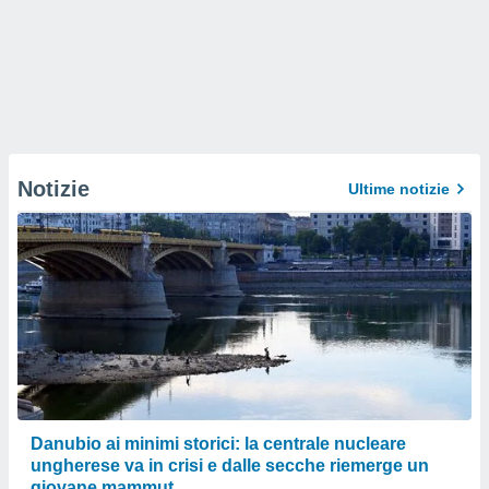
Notizie
Ultime notizie
Danubio ai minimi storici: la centrale nucleare
ungherese va in crisi e dalle secche riemerge un
giovane mammut