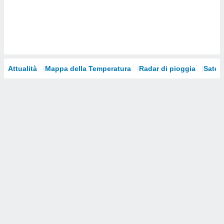
i nostri
artner
Attualità
Mappa della Temperatura
Radar di pioggia
Satelli