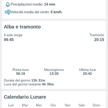
 profili
Precipitazioni medie:
14 mm
lezione
cità
Velocità media del vento:
5 km/h
izzata,
fili per
Alba e tramonto
izzazione
nuti,
Il sole sorge
Tramonto
 profili
06:45
20:15
lezione
uti
zzati,
 le
ni degli
 misurare
Prima luce
Mezzogiorno
Ultima luce
zioni dei
06:19
13:30
20:42
,
ere il
Durata del giorno
13h 31m
Luce del giorno restante
4h 36m
so
he o la
Calendario Lunare
ione di
enienti
Lun
Mar
Mer
Gio
Ven
Sab
Dom
diverse,