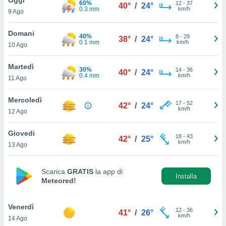
60%
a", è
12
-
37
40°
/
24°
0.3 mm
km/h
9 Ago
al sito
ettando
Domani
40%
8
-
29
38°
/
24°
zione di
0.1 mm
km/h
10 Ago
okie,
dei nostri
Martedì
30%
14
-
36
che ci
40°
/
24°
0.4 mm
km/h
11 Ago
no di
 e
e il
Mercoledì
17
-
52
42°
/
24°
amento
km/h
12 Ago
 Web,
i
Giovedi
18
-
43
re un
42°
/
25°
km/h
13 Ago
pecifico
arti la
à o
Scarica
GRATIS
la app di
i
Installa
Meteored!
zzati
 di esso.
sultare
Venerdì
12
-
36
41°
/
26°
km/h
14 Ago
oni nella