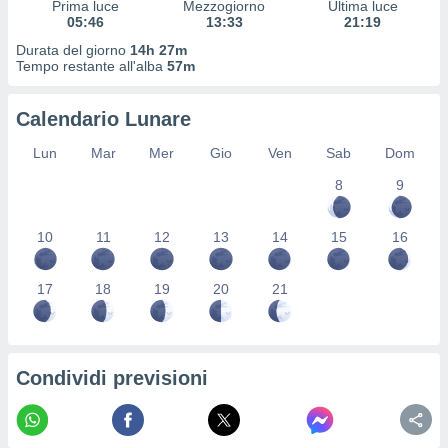
Prima luce
Mezzogiorno
Ultima luce
ioni
" o
05:46
13:33
21:19
tra
sui cookie
Durata del giorno
14h 27m
Tempo restante all'alba
57m
o sito
Calendario Lunare
nostri
Lun
Mar
Mer
Gio
Ven
Sab
Dom
mo il
te
8
9
ento dei
10
11
12
13
14
15
16
re
ioni su
vo e/o
17
18
19
20
21
i,
 dati
er la
 della
Condividi previsioni
à, creare
r la
à
izzata,