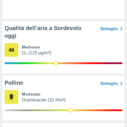
ioni
e
à non
izzata.
utare
Qualità dell'aria a Sordevolo
zione dei
Dettaglio
oggi
 al
ito Web
Mediocre
questo
48
O₃ (125 µg/m³)
ento
 il
o
Polline
Dettaglio
, noi e i
rtner
Moderato
mo
Graminacee (32 #/m³)
tori
o
e simili
viare,