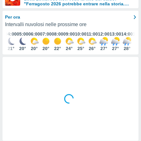
"Ferragosto 2026 potrebbe entrare nella storia.
e
Ecco perché."
Per ora
amente
Intervalli nuvolosi nelle prossime ore
cità
:00
04:00
05:00
06:00
07:00
08:00
09:00
10:00
11:00
12:00
13:00
14:00
15:
izzata,
ACCETTA
ulle
E
1°
21°
20°
20°
20°
22°
24°
25°
26°
27°
27°
28°
28
ioni
CONTINUA
tramite
e simili,
IMPOSTAZIONI
nte di
e la
tività per
re a
ontenuti
ti
 di
senza
sto.
clic sul
 "Accetta