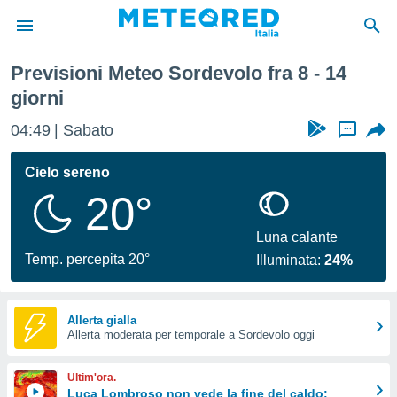
Previsioni Meteo Sordevolo fra 8 - 14
tiva
giorni
rivacy
ti di
04:49
Sabato
...
net
net)
Cielo sereno
i
 da
20°
nisti per
 che le
Luna calante
ioni
Temp. percepita 20°
iano di
Illuminata:
24%
È
 a
Allerta gialla
ito Web
Allerta moderata per temporale a Sordevolo oggi
do le
opzioni:
Ultim'ora.
Luca Lombroso non vede la fine del caldo:
 i