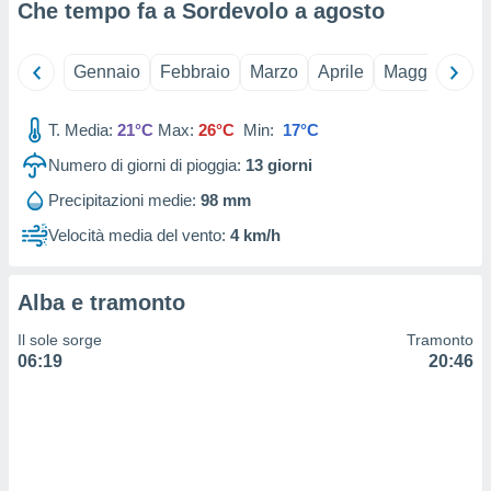
 e
Che tempo fa a Sordevolo a
agosto
ati
 quali la
a su
Gennaio
Febbraio
Marzo
Aprile
Maggio
Giu
ito web,
IP e
tori di
T. Media:
21°C
Max:
26°C
Min:
17°C
Alcuni
Numero di giorni di pioggia:
13
giorni
ro
Precipitazioni medie:
98 mm
 tuoi dati
 sulla
Velocità media del vento:
4 km/h
un
e
, al quale
Alba e tramonto
rti. Per
puoi
Il sole sorge
Tramonto
il tuo
06:19
20:46
o o
l
nto dei
ualsiasi
 facendo