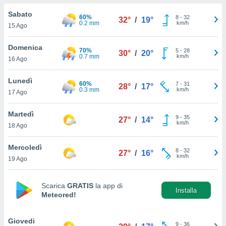
a", è
Sabato
60%
8
-
32
32°
/
19°
al sito
0.2 mm
km/h
15 Ago
ettando
zione di
Domenica
70%
5
-
28
okie,
30°
/
20°
0.7 mm
km/h
16 Ago
dei nostri
che ci
no di
Lunedì
60%
7
-
31
28°
/
17°
 e
0.3 mm
km/h
17 Ago
e il
amento
Martedì
9
-
35
 Web,
27°
/
14°
km/h
18 Ago
i
re un
Mercoledì
pecifico
8
-
32
27°
/
16°
km/h
arti la
19 Ago
à o
i
zzati
Scarica
GRATIS
la app di
Installa
Meteored!
 di esso.
sultare
Giovedi
oni nella
9
-
36