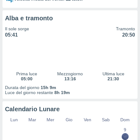
 profili
lezione
cità
Alba e tramonto
izzata,
fili per
Il sole sorge
Tramonto
05:41
20:50
izzazione
nuti,
 profili
lezione
uti
zzati,
Prima luce
Mezzogiorno
Ultima luce
 le
05:00
13:16
21:30
ni degli
 misurare
Durata del giorno
15h 9m
zioni dei
Luce del giorno restante
8h 19m
,
ere il
Calendario Lunare
so
Lun
Mar
Mer
Gio
Ven
Sab
Dom
he o la
ione di
9
enienti
diverse,