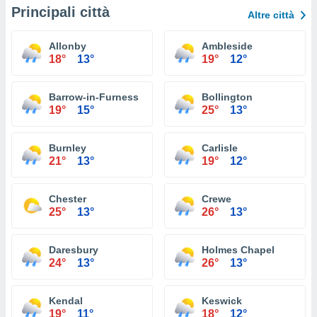
Principali città
Altre città
Allonby
Ambleside
18°
13°
19°
12°
Barrow-in-Furness
Bollington
19°
15°
25°
13°
Burnley
Carlisle
21°
13°
19°
12°
Chester
Crewe
25°
13°
26°
13°
Daresbury
Holmes Chapel
24°
13°
26°
13°
Kendal
Keswick
19°
11°
18°
12°