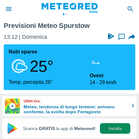
Previsioni Meteo Spurstow
tiva
rivacy
13:12
Domenica
...
ti di
net
Nubi sparse
net)
25°
i
 da
nisti per
Ovest
 che le
Temp. percepita 26°
14
29 km/h
ioni
iano di
È
Ultim'ora.
Meteo, tendenza di lungo termine: arrivano
 a
conferme, la svolta dopo Ferragosto
ito Web
do le
opzioni:
Scarica
GRATIS
la app di
Meteored!
Installa
 i