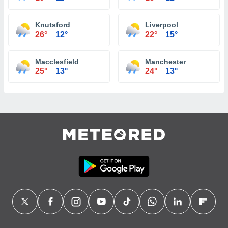
Knutsford
Liverpool
26°
12°
22°
15°
Macclesfield
Manchester
25°
13°
24°
13°