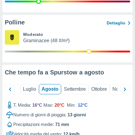
ioni
" o
tra
sui cookie
o sito
Polline
Dettaglio
Moderato
nostri
Graminacee (48 #/m³)
mo il
te
ento dei
Che tempo fa a Spurstow a
agosto
re
ioni su
vo e/o
Giugno
Luglio
Agosto
Settembre
Ottobre
Novembre
i,
 dati
er la
T. Media:
16°C
Max:
20°C
Min:
12°C
 della
Numero di giorni di pioggia:
13
giorni
à, creare
r la
Precipitazioni medie:
71 mm
à
izzata,
Velocità media del vento:
12 km/h