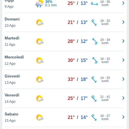
30%
a", è
18
-
35
25°
/
13°
0.1 mm
km/h
9 Ago
al sito
ettando
Domani
18
-
32
21°
/
13°
zione di
km/h
10 Ago
okie,
dei nostri
Martedì
18
-
34
che ci
28°
/
12°
km/h
11 Ago
no di
 e
e il
Mercoledì
18
-
32
30°
/
15°
amento
km/h
12 Ago
 Web,
i
Giovedi
14
-
32
re un
33°
/
18°
km/h
13 Ago
pecifico
arti la
Venerdì
à o
21
-
41
25°
/
17°
km/h
i
14 Ago
zzati
 di esso.
Sabato
18
-
37
sultare
21°
/
14°
km/h
15 Ago
oni nella