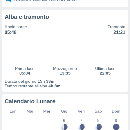
 profili
lezione
cità
Alba e tramonto
izzata,
fili per
Il sole sorge
Tramonto
05:48
21:21
izzazione
nuti,
 profili
lezione
uti
zzati,
Prima luce
Mezzogiorno
Ultima luce
 le
05:04
13:35
22:05
ni degli
 misurare
Durata del giorno
15h 33m
zioni dei
Tempo restante all'alba
4h 8m
,
ere il
Calendario Lunare
so
Lun
Mar
Mer
Gio
Ven
Sab
Dom
he o la
ione di
6
7
8
9
enienti
diverse,