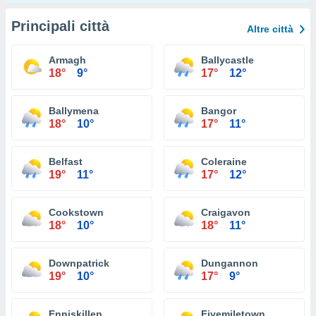
Principali città
Altre città
Armagh
Ballycastle
18°
9°
17°
12°
Ballymena
Bangor
18°
10°
17°
11°
Belfast
Coleraine
19°
11°
17°
12°
Cookstown
Craigavon
18°
10°
18°
11°
Downpatrick
Dungannon
19°
10°
17°
9°
Enniskillen
Fivemiletown