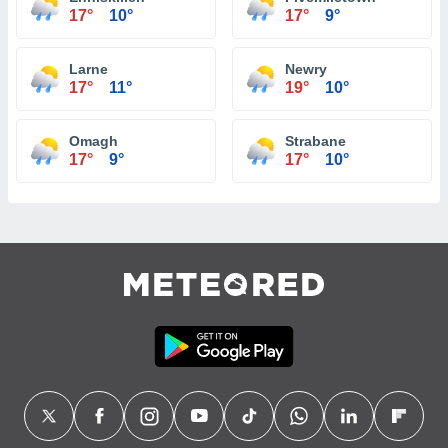
17°
10°
17°
9°
Larne
Newry
17°
11°
19°
10°
Omagh
Strabane
17°
9°
17°
10°