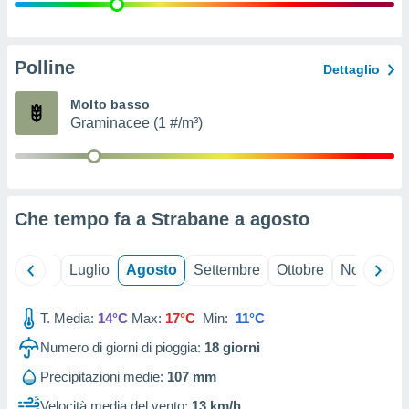
ioni
" o
tra
sui cookie
o sito
Polline
Dettaglio
Molto basso
nostri
Graminacee (1 #/m³)
mo il
te
ento dei
Che tempo fa a Strabane a
agosto
re
ioni su
vo e/o
Giugno
Luglio
Agosto
Settembre
Ottobre
Novembre
i,
 dati
er la
T. Media:
14°C
Max:
17°C
Min:
11°C
 della
Numero di giorni di pioggia:
18
giorni
à, creare
r la
Precipitazioni medie:
107 mm
à
izzata,
Velocità media del vento:
13 km/h