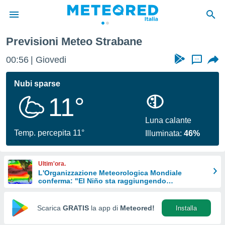
Previsioni Meteo Strabane
tiva
rivacy
00:56
Giovedi
...
ti di
net
Nubi sparse
net)
11°
i
 da
nisti per
Luna calante
 che le
Temp. percepita 11°
Illuminata:
46%
ioni
iano di
È
Ultim'ora.
L'Organizzazione Meteorologica Mondiale
 a
conferma: "El Niño sta raggiungendo
ito Web
un'intensità mai vista da diversi anni"
do le
opzioni:
Scarica
GRATIS
la app di
Meteored!
Installa
 i