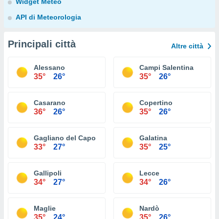
Widget Meteo
API di Meteorologia
Principali città
Altre città
Alessano
Campi Salentina
35°
26°
35°
26°
Casarano
Copertino
36°
26°
35°
26°
Gagliano del Capo
Galatina
33°
27°
35°
25°
Gallipoli
Lecce
34°
27°
34°
26°
Maglie
Nardò
35°
24°
35°
26°