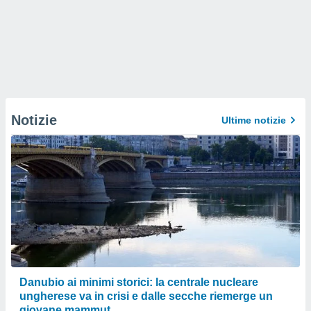
Notizie
Ultime notizie
Danubio ai minimi storici: la centrale nucleare
ungherese va in crisi e dalle secche riemerge un
giovane mammut