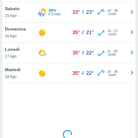
Sabato
sui cookie
30%
14
-
36
33°
/
23°
0.3 mm
km/h
15 Ago
e il tuo
 in
Domenica
13
-
27
35°
/
21°
o
km/h
16 Ago
 il
Lunedì
azioni
11
-
29
35°
/
22°
km/h
17 Ago
kie
re
le a piè
Martedì
15
-
38
35°
/
22°
 del
km/h
18 Ago
to web.
ATIVA,
e
gie
i cookie
ccetti
zione dei