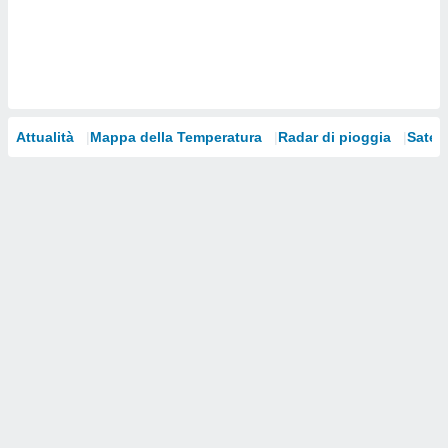
i nostri
artner
Attualità
Mappa della Temperatura
Radar di pioggia
Satelli