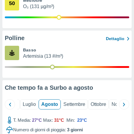
Mediocre
50
ioni
" o
O₃ (131 µg/m³)
tra
sui cookie
o sito
Polline
nostri
Dettaglio
mo il
Basso
te
Artemisia (13 #/m³)
ento dei
re
ioni su
vo e/o
Che tempo fa a Surbo a
agosto
i,
 dati
er la
Giugno
Luglio
Agosto
Settembre
Ottobre
Novembre
 della
à, creare
r la
T. Media:
27°C
Max:
31°C
Min:
23°C
à
Numero di giorni di pioggia:
3
giorni
izzata,