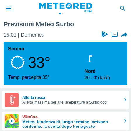
Previsioni Meteo Surbo
tiva
rivacy
15:01
Domenica
...
ti di
net
Sereno
net)
33°
i
 da
nisti per
Nord
 che le
Temp. percepita 35°
20
45 km/h
ioni
iano di
È
Allerta rossa
 a
Allerta massima per alte temperature a Surbo oggi
ito Web
do le
Ultim'ora.
opzioni:
Meteo, tendenza di lungo termine: arrivano
conferme, la svolta dopo Ferragosto
 i