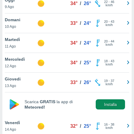
a", è
22
-
46
34°
/
26°
km/h
9 Ago
al sito
ettando
Domani
20
-
43
33°
/
24°
zione di
km/h
10 Ago
okie,
dei nostri
Martedì
20
-
44
che ci
34°
/
24°
km/h
11 Ago
no di
 e
e il
Mercoledì
18
-
43
34°
/
25°
amento
km/h
12 Ago
 Web,
i
Giovedi
19
-
37
re un
33°
/
26°
km/h
13 Ago
pecifico
arti la
à o
Scarica
GRATIS
la app di
i
Installa
Meteored!
zzati
 di esso.
sultare
Venerdì
16
-
38
32°
/
25°
km/h
14 Ago
oni nella