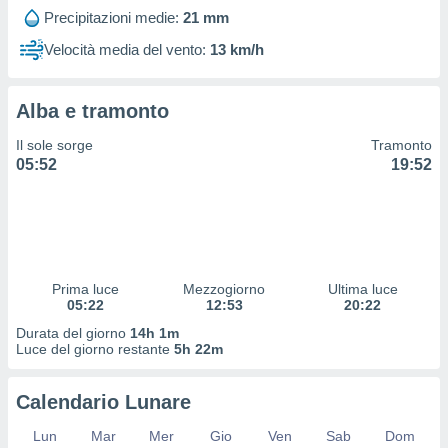
 profili
Precipitazioni medie:
21 mm
lezione
cità
Velocità media del vento:
13 km/h
izzata,
fili per
Alba e tramonto
izzazione
nuti,
Il sole sorge
Tramonto
 profili
05:52
19:52
lezione
uti
zzati,
 le
ni degli
 misurare
Prima luce
Mezzogiorno
Ultima luce
zioni dei
05:22
12:53
20:22
,
ere il
Durata del giorno
14h 1m
Luce del giorno restante
5h 22m
so
he o la
Calendario Lunare
ione di
enienti
Lun
Mar
Mer
Gio
Ven
Sab
Dom
diverse,