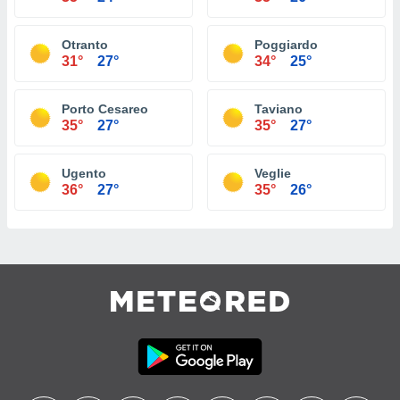
Otranto
Poggiardo
31°
27°
34°
25°
Porto Cesareo
Taviano
35°
27°
35°
27°
Ugento
Veglie
36°
27°
35°
26°