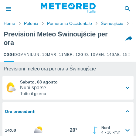
tiva
rivacy
Home
Polonia
Pomerania Occidentale
Świnoujście
O
ti di
net
Previsioni Meteo Świnoujście per
net)
ora
i
 da
nisti per
OGGI
DOMANI
LUN. 10
MAR. 11
MER. 12
GIO. 13
VEN. 14
SAB. 15
DOM
 che le
ioni
Previsioni meteo ora per ora a Świnoujście
iano di
È
Sabato, 08 agosto
Nubi sparse
 a
Tutto il giorno
ito Web
do le
opzioni:
Ore precedenti
 i
e
Nord
20°
14:00
4
-
16
km/h
amente