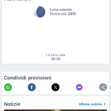
ito web
et. In
Luna calante
aso ti
Illuminata
24%
mo che
installati
okie
i per
 la
one nel
 non
utilizzati
La luna cala
er
18:16
e il
amento o
rare
à o
Condividi previsioni
i
zzati,
 potrai
are
ioni
e
Notizie
Ultime notizie
à non