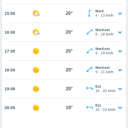
cità
Nord
20°
15:00
4
-
13
km/h
izzata,
ACCETTA
ulle
E
ioni
Nord-est
CONTINUA
20°
16:00
tramite
6
-
16
km/h
e simili,
IMPOSTAZIONI
Nord-est
nte di
20°
17:00
9
-
19
km/h
e la
tività per
re a
Nord-est
20°
18:00
9
-
21
km/h
ontenuti
ti
 di
Est
20°
senza
19:00
10
-
20
km/h
sto.
clic sul
Est
19°
20:00
 "Accetta
10
-
19
km/h
a", è
al sito