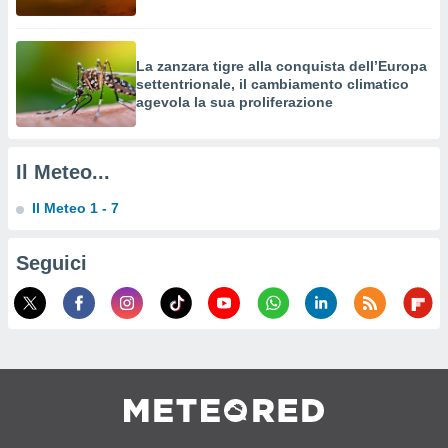
a su
ito web,
IP e
tori di
La zanzara tigre alla conquista dell’Europa
Alcuni
settentrionale, il cambiamento climatico
agevola la sua proliferazione
ro
 tuoi dati
 sulla
Il Meteo...
un
e
Il Meteo 1 - 7
, al quale
rti. Per
puoi
Seguici
il tuo
o o
l
nto dei
ualsiasi
 facendo
ioni
" o
tra
sui cookie