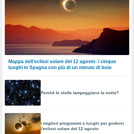
izzata.
utare
zione dei
 al
ito Web
questo
ento
 il
Mappa dell'eclissi solare del 12 agosto: i cinque
o
luoghi in Spagna con più di un minuto di buio
, noi e i
rtner
mo
Perché le stelle lampeggiano la notte?
tori
o
e simili
viare,
 e
I migliori programmi e luoghi per godersi
ati
l'eclissi solare del 12 agosto
 quali la