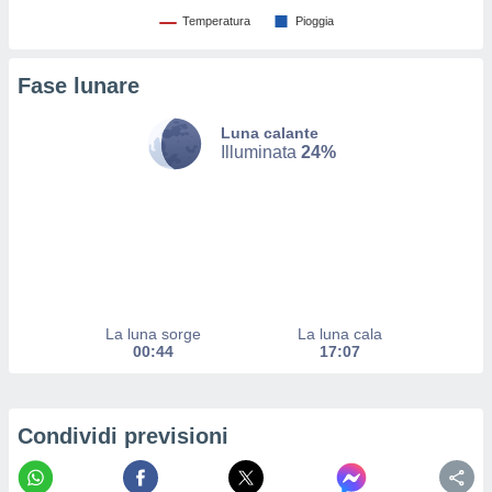
ito web
Temperatura
Pioggia
et. In
aso ti
mo che
Fase lunare
installati
okie
Luna calante
i per
Illuminata
24%
 la
one nel
 non
utilizzati
er
e il
amento o
rare
à o
La luna sorge
La luna cala
i
00:44
17:07
zzati,
 potrai
are
ioni
Condividi previsioni
e
à non