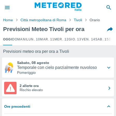
tiva
rivacy
Home
Città metropolitana di Roma
Tivoli
Orario
ti di
net
Previsioni Meteo Tivoli per ora
net)
i
OGGI
DOMANI
LUN. 10
MAR. 11
MER. 12
GIO. 13
VEN. 14
SAB. 15
DOM
 da
nisti per
 che le
Previsioni meteo ora per ora a Tivoli
ioni
iano di
Sabato, 08 agosto
È
Temporale con cielo parzialmente nuvoloso
Pomeriggio
 a
ito Web
do le
2 allerte ora
Rischio elevato
opzioni:
 i
e
Ore precedenti
amente