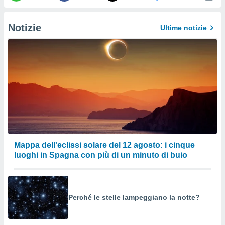
izzata.
utare
zione dei
Notizie
Ultime notizie
 al
ito Web
questo
ento
 il
o
, noi e i
rtner
mo
Mappa dell'eclissi solare del 12 agosto: i cinque
luoghi in Spagna con più di un minuto di buio
tori
o
e simili
viare,
Perché le stelle lampeggiano la notte?
 e
ati
 quali la