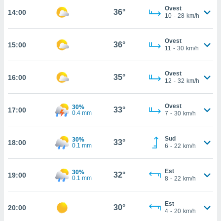
Ovest
36°
14:00
cità
10
-
28
km/h
izzata,
ACCETTA
ulle
Ovest
36°
15:00
E
11
-
30
km/h
ioni
CONTINUA
tramite
Ovest
35°
16:00
e simili,
IMPOSTAZIONI
12
-
32
km/h
nte di
e la
tività per
Ovest
30%
33°
17:00
0.4 mm
7
-
30
km/h
re a
ontenuti
ti
Sud
30%
33°
18:00
 di
0.1 mm
6
-
22
km/h
senza
sto.
Est
30%
32°
19:00
clic sul
0.1 mm
8
-
22
km/h
 "Accetta
a", è
Est
30°
20:00
4
-
20
km/h
al sito