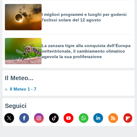
a su
ito web,
IP e
I migliori programmi e luoghi per godersi
tori di
l'eclissi solare del 12 agosto
Alcuni
ro
 tuoi dati
La zanzara tigre alla conquista dell’Europa
 sulla
settentrionale, il cambiamento climatico
un
agevola la sua proliferazione
e
, al quale
rti. Per
puoi
Il Meteo...
il tuo
o o
Il Meteo 1 - 7
l
nto dei
Seguici
ualsiasi
 facendo
ioni
" o
tra
sui cookie