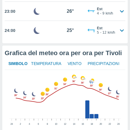
 in
Est
26°
23:00
4
-
9
km/h
o
 il
Est
25°
24:00
azioni
5
-
12
km/h
kie
re
le a piè
Grafica del meteo ora per ora per Tivoli
 del
to web.
SIMBOLO
TEMPERATURA
VENTO
PRECIPITAZIONI
ATIVA,
36°
35°
34°
33°
e
31°
30°
gie
27°
26°
26°
25°
24°
i cookie
23°
23°
ccetti
zione dei
puoi
re ad
24
2
4
6
8
10
12
14
16
18
20
22
24
 al