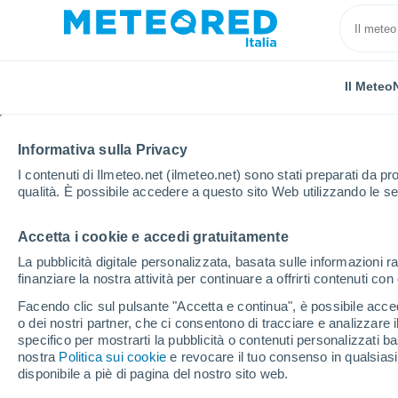
Il Meteo
Informativa sulla Privacy
I contenuti di Ilmeteo.net (ilmeteo.net) sono stati preparati da pro
qualità. È possibile accedere a questo sito Web utilizzando le se
Accetta i cookie e accedi gratuitamente
Home
Messico
Tlaxcala
Tlaxcala De Xicohtenca
La pubblicità digitale personalizzata, basata sulle informazioni ra
finanziare la nostra attività per continuare a offrirti contenuti co
Previsioni Meteo Tlaxc
Facendo clic sul pulsante "Accetta e continua", è possibile accede
o dei nostri partner, che ci consentono di tracciare e analizzare
12:28
Venerdì
specifico per mostrarti la pubblicità o contenuti personalizzati b
nostra
Politica sui cookie
e revocare il tuo consenso in qualsia
disponibile a piè di pagina del nostro sito web.
Nubi sparse