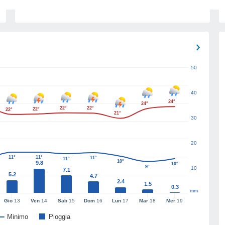
50
40
24°
24°
22°
22°
22°
22°
21°
30
20
11°
11°
11°
11°
10°
9.8
10°
9°
10
7.1
5.2
4.7
2.4
1.5
0.3
mm
Gio
13
Ven
14
Sab
15
Dom
16
Lun
17
Mar
18
Mer
19
Minimo
Pioggia