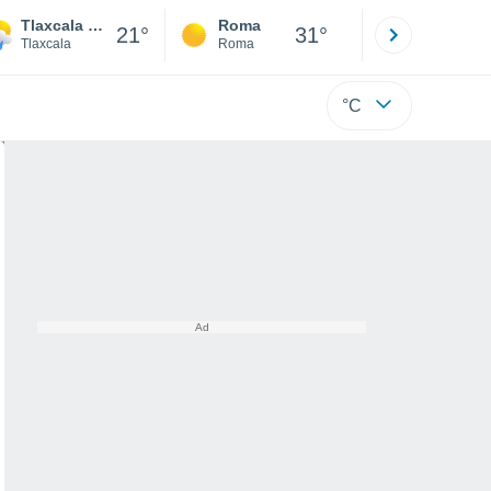
Tlaxcala De Xicohtencatl
Roma
Milano
21°
31°
Tlaxcala
Roma
Milano
°C