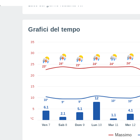
Luce del giorno restante
7h
Grafici del tempo
35
30
24°
24°
25
24°
24°
23°
23°
20
15
10
12
10°
10°
10°
9°
9°
6.1
5.1
5
4.1
2.1
1.1
°C
Ven
7
Sab
8
Dom
9
Lun
10
Mar
11
Mer
12
Massimo