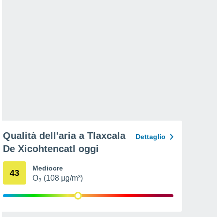
Qualità dell'aria a Tlaxcala
Dettaglio
De Xicohtencatl oggi
Mediocre
43
O₃ (108 µg/m³)