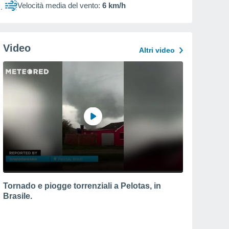
Velocità media del vento:
6 km/h
Video
Altri video
Tornado e piogge torrenziali a Pelotas, in
Brasile.