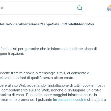
Notizie
Video
Allerte
Radar
Mappe
Satelliti
Modelli
Mondo
Sci
fessionisti per garantire che le informazioni offerte siano di
guenti opzioni:
tl
ccolte tramite cookie o tecnologie simili, ci consente di
n elevati standard di qualità senza alcun costo.
ala De Xicohtencatl
re al sito Web accettando l'installazione di tutti i cookie, nostri
 il comportamento sul sito Web, nonché di sviluppare un profilo
...
asati su di esso. Puoi consultare maggiori informazioni nella
si momento premendo il pulsante
Impostazioni cookie
che appare
Per ora
Piogge deboli nelle prossime ore