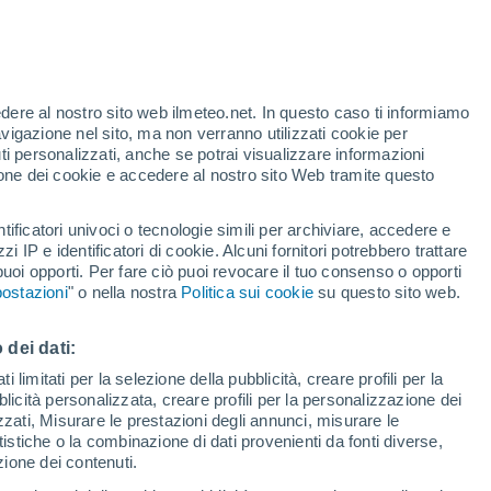
edere al nostro sito web ilmeteo.net. In questo caso ti informiamo
avigazione nel sito, ma non verranno utilizzati cookie per
i personalizzati, anche se potrai visualizzare informazioni
azione dei cookie e accedere al nostro sito Web tramite questo
tificatori univoci o tecnologie simili per archiviare, accedere e
.
zzi IP e identificatori di cookie. Alcuni fornitori potrebbero trattare
 puoi opporti. Per fare ciò puoi revocare il tuo consenso o opporti
pioggia
Satelliti
Modelli
ostazioni
" o nella nostra
Politica sui cookie
su questo sito web.
 dei dati:
Lunedì
Martedì
Mercoledì
Giovedi
 limitati per la selezione della pubblicità, creare profili per la
bblicità personalizzata, creare profili per la personalizzazione dei
10 Ago
11 Ago
12 Ago
13 Ago
izzati, Misurare le prestazioni degli annunci, misurare le
istiche o la combinazione di dati provenienti da fonti diverse,
ezione dei contenuti.
90%
90%
90%
90%