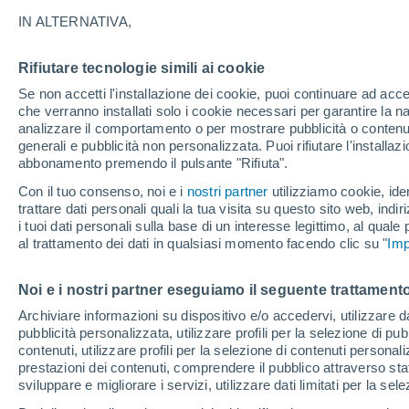
22°
IN ALTERNATIVA,
Rifiutare tecnologie simili ai cookie
UV
11+
Estremo!
Se non accetti l'installazione dei cookie, puoi continuare ad acc
Temp. percepita 24°
FPS
50+
che verranno installati solo i cookie necessari per garantire la n
analizzare il comportamento o per mostrare pubblicità o contenut
generali e pubblicità non personalizzata. Puoi rifiutare l'install
abbonamento premendo il pulsante "Rifiuta".
Ultim'ora.
Luca Lombroso non vede la fine del caldo:
Con il tuo consenso, noi e i
nostri partner
utilizziamo cookie, iden
"Ferragosto 2026 potrebbe entrare nella storia
trattare dati personali quali la tua visita su questo sito web, indiri
Ecco perché."
i tuoi dati personali sulla base di un interesse legittimo, al quale
Il Meteo 1 - 7
Radar di pioggia
Attualità
Mappa di 
al trattamento dei dati in qualsiasi momento facendo clic su "
Imp
Noi e i nostri partner eseguiamo il seguente trattamento
Domani
Domenica
Oggi
Archiviare informazioni su dispositivo e/o accedervi, utilizzare dati
pubblicità personalizzata, utilizzare profili per la selezione di pu
8 Ago
9 Ago
7 Ago
contenuti, utilizzare profili per la selezione di contenuti personal
prestazioni dei contenuti, comprendere il pubblico attraverso stat
sviluppare e migliorare i servizi, utilizzare dati limitati per la sel
80%
80%
90%