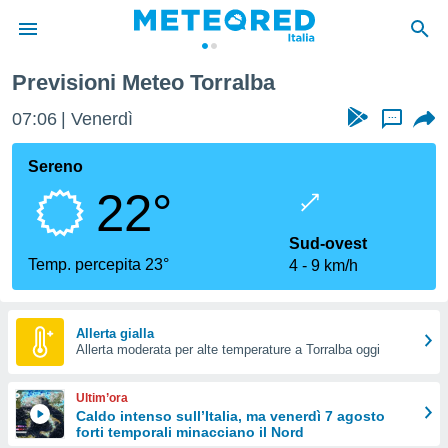
Previsioni Meteo Torralba
tiva
rivacy
07:06
Venerdì
...
ti di
net
Sereno
net)
22°
i
 da
nisti per
Sud-ovest
 che le
Temp. percepita 23°
4
9 km/h
ioni
iano di
È
Allerta gialla
 a
Allerta moderata per alte temperature a Torralba oggi
ito Web
do le
Ultim’ora
opzioni:
Caldo intenso sull’Italia, ma venerdì 7 agosto
forti temporali minacciano il Nord
 i