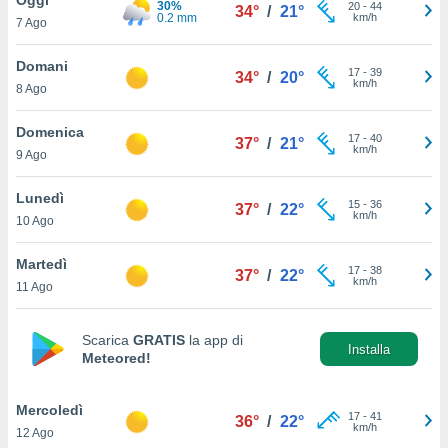
30%
a", è
20
-
44
34°
/
21°
0.2 mm
km/h
7 Ago
al sito
ettando
Domani
17
-
39
34°
/
20°
zione di
km/h
8 Ago
okie,
dei nostri
Domenica
17
-
40
che ci
37°
/
21°
km/h
9 Ago
no di
 e
e il
Lunedì
15
-
36
37°
/
22°
amento
km/h
10 Ago
 Web,
i
Martedì
17
-
38
re un
37°
/
22°
km/h
11 Ago
pecifico
arti la
à o
Scarica
GRATIS
la app di
i
Installa
Meteored!
zzati
 di esso.
sultare
Mercoledì
17
-
41
36°
/
22°
km/h
12 Ago
oni nella