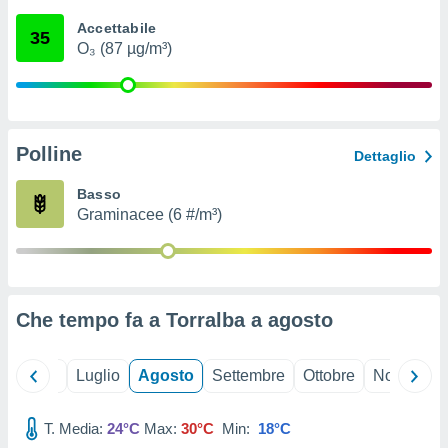
ioni
" o
Accettabile
tra
35
O₃ (87 µg/m³)
sui cookie
o sito
nostri
Polline
Dettaglio
mo il
te
Basso
ento dei
Graminacee (6 #/m³)
re
ioni su
vo e/o
i,
Che tempo fa a Torralba a
agosto
 dati
er la
 della
Giugno
Luglio
Agosto
Settembre
Ottobre
Novembre
à, creare
r la
à
T. Media:
24°C
Max:
30°C
Min:
18°C
izzata,