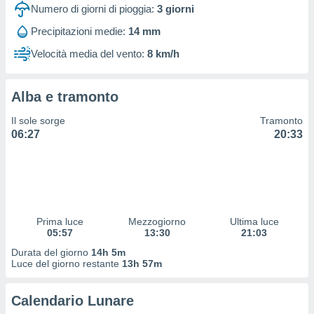
 profili
Numero di giorni di pioggia:
3
giorni
lezione
Precipitazioni medie:
14 mm
cità
izzata,
Velocità media del vento:
8 km/h
fili per
izzazione
Alba e tramonto
nuti,
 profili
Il sole sorge
Tramonto
lezione
06:27
20:33
uti
zzati,
 le
ni degli
 misurare
zioni dei
,
Prima luce
Mezzogiorno
Ultima luce
05:57
13:30
21:03
ere il
Durata del giorno
14h 5m
so
Luce del giorno restante
13h 57m
he o la
ione di
Calendario Lunare
enienti
diverse,