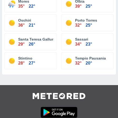
Mores
Olbia
35°
22°
39°
25°
Oschiri
Porto Torres
36°
21°
32°
25°
Santa Teresa Gallura
Sassari
29°
26°
34°
23°
Stintino
Tempio Pausania
28°
27°
32°
20°