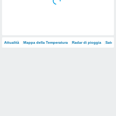
i nostri
artner
Attualità
Mappa della Temperatura
Radar di pioggia
Satelli