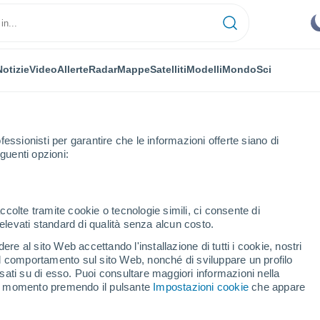
Notizie
Video
Allerte
Radar
Mappe
Satelliti
Modelli
Mondo
Sci
fessionisti per garantire che le informazioni offerte siano di
guenti opzioni:
ccolte tramite cookie o tecnologie simili, ci consente di
n elevati standard di qualità senza alcun costo.
San Patrizio
re al sito Web accettando l'installazione di tutti i cookie, nostri
 il comportamento sul sito Web, nonché di sviluppare un profilo
...
asati su di esso. Puoi consultare maggiori informazioni nella
si momento premendo il pulsante
Impostazioni cookie
che appare
Per ora
Cielo sereno nelle prossime ore