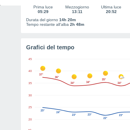
Prima luce
Mezzogiorno
Ultima luce
05:29
13:11
20:52
Durata del giorno
14h 20m
Tempo restante all'alba
2h 48m
Grafici del tempo
45
40
37°
36°
35°
34°
35
34°
34°
30
25
25°
24°
23°
23°
23°
22°
20