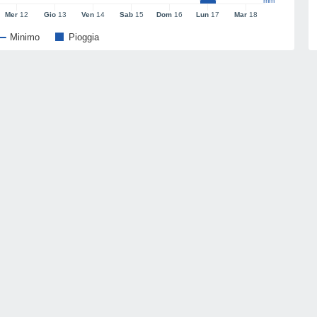
mm
Mer
12
Gio
13
Ven
14
Sab
15
Dom
16
Lun
17
Mar
18
Minimo
Pioggia