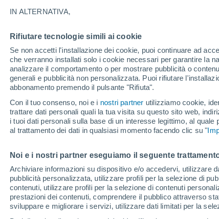
26°
IN ALTERNATIVA,
Rifiutare tecnologie simili ai cookie
Luna calan
Se non accetti l'installazione dei cookie, puoi continuare ad acc
Illuminata:
Temp. percepita 27°
che verranno installati solo i cookie necessari per garantire la n
analizzare il comportamento o per mostrare pubblicità o contenut
generali e pubblicità non personalizzata. Puoi rifiutare l'install
abbonamento premendo il pulsante "Rifiuta".
Ultim'ora.
L'Organizzazione Meteorologica Mondiale
Con il tuo consenso, noi e i
nostri partner
utilizziamo cookie, iden
conferma: "El Niño sta raggiungendo un'inten
trattare dati personali quali la tua visita su questo sito web, indiri
mai vista da diversi anni"
i tuoi dati personali sulla base di un interesse legittimo, al quale
Il Meteo 1 - 7
Attualità
Mappa della Temperatura
R
al trattamento dei dati in qualsiasi momento facendo clic su "
Imp
Noi e i nostri partner eseguiamo il seguente trattamento
Domani
Sabato
D
Oggi
Archiviare informazioni su dispositivo e/o accedervi, utilizzare dati
pubblicità personalizzata, utilizzare profili per la selezione di pu
7 Ago
8 Ago
6 Ago
contenuti, utilizzare profili per la selezione di contenuti personal
prestazioni dei contenuti, comprendere il pubblico attraverso stat
sviluppare e migliorare i servizi, utilizzare dati limitati per la sel