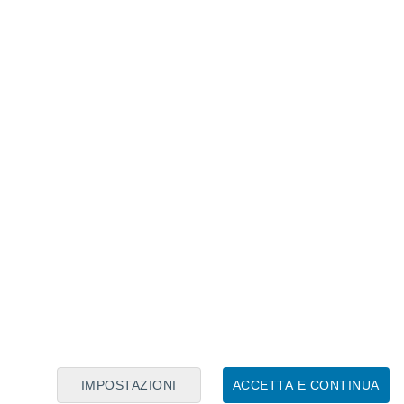
Calendario Lunare
Lun
Mar
Mer
Gio
Ven
Sab
Dom
6
7
8
9
10
11
12
13
14
15
16
IMPOSTAZIONI
ACCETTA E CONTINUA