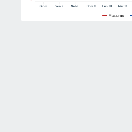
°C
Gio
6
Ven
7
Sab
8
Dom
9
Lun
10
Mar
11
Massimo