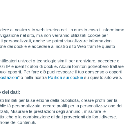
Allerta gialla
Allerta moderata per alte
temperature a Torre San Patrizio
oggi
te
edere al nostro sito web ilmeteo.net. In questo caso ti informiamo
46%
avigazione nel sito, ma non verranno utilizzati cookie per
i personalizzati, anche se potrai visualizzare informazioni
azione dei cookie e accedere al nostro sito Web tramite questo
tificatori univoci o tecnologie simili per archiviare, accedere e
sità
zzi IP e identificatori di cookie. Alcuni fornitori potrebbero trattare
 puoi opporti. Per fare ciò puoi revocare il tuo consenso o opporti
adar di pioggia
Satelliti
Modelli
ostazioni
" o nella nostra
Politica sui cookie
su questo sito web.
 dei dati:
omenica
Lunedì
Martedì
Mercoledì
 limitati per la selezione della pubblicità, creare profili per la
bblicità personalizzata, creare profili per la personalizzazione dei
9 Ago
10 Ago
11 Ago
12 Ago
izzati, Misurare le prestazioni degli annunci, misurare le
istiche o la combinazione di dati provenienti da fonti diverse,
ezione dei contenuti.