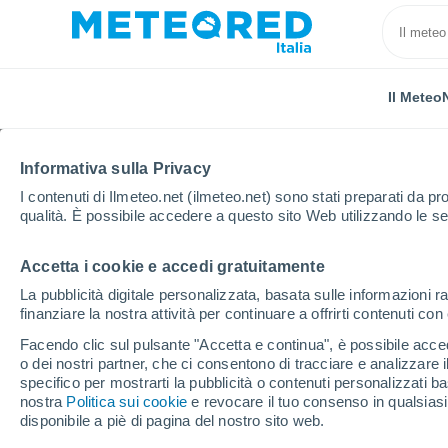
Il Meteo
Informativa sulla Privacy
I contenuti di Ilmeteo.net (ilmeteo.net) sono stati preparati da pro
qualità. È possibile accedere a questo sito Web utilizzando le se
Accetta i cookie e accedi gratuitamente
Home
Provincia di Fermo
Torre San Patrizio
La pubblicità digitale personalizzata, basata sulle informazioni ra
finanziare la nostra attività per continuare a offrirti contenuti co
Previsioni Meteo Torre 
Facendo clic sul pulsante "Accetta e continua", è possibile accede
o dei nostri partner, che ci consentono di tracciare e analizzare
02:41
Giovedi
specifico per mostrarti la pubblicità o contenuti personalizzati b
nostra
Politica sui cookie
e revocare il tuo consenso in qualsia
disponibile a piè di pagina del nostro sito web.
Cielo sereno