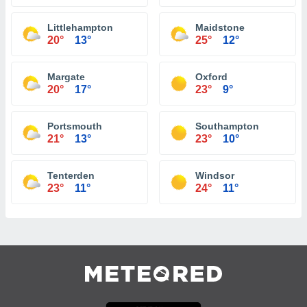
Littlehampton
Maidstone
20°
13°
25°
12°
Margate
Oxford
20°
17°
23°
9°
Portsmouth
Southampton
21°
13°
23°
10°
Tenterden
Windsor
23°
11°
24°
11°