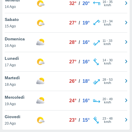
a", è
16
-
35
32°
/
20°
km/h
14 Ago
al sito
ettando
Sabato
13
-
34
27°
/
19°
zione di
km/h
15 Ago
okie,
dei nostri
Domenica
11
-
33
che ci
28°
/
16°
km/h
16 Ago
no di
 e
e il
Lunedì
14
-
30
27°
/
16°
amento
km/h
17 Ago
 Web,
i
Martedì
28
-
53
re un
26°
/
18°
km/h
18 Ago
pecifico
arti la
Mercoledì
à o
20
-
49
24°
/
16°
km/h
i
19 Ago
zzati
 di esso.
Giovedi
23
-
48
sultare
23°
/
15°
km/h
20 Ago
oni nella