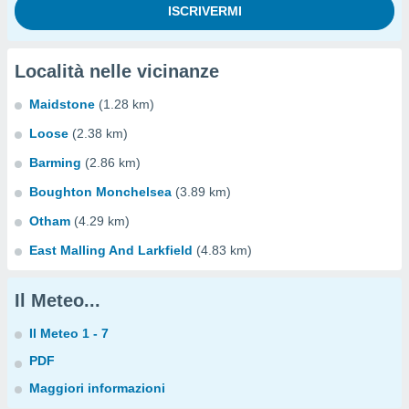
Località nelle vicinanze
Maidstone
(1.28 km)
Loose
(2.38 km)
Barming
(2.86 km)
Boughton Monchelsea
(3.89 km)
Otham
(4.29 km)
East Malling And Larkfield
(4.83 km)
Il Meteo...
Il Meteo 1 - 7
PDF
Maggiori informazioni