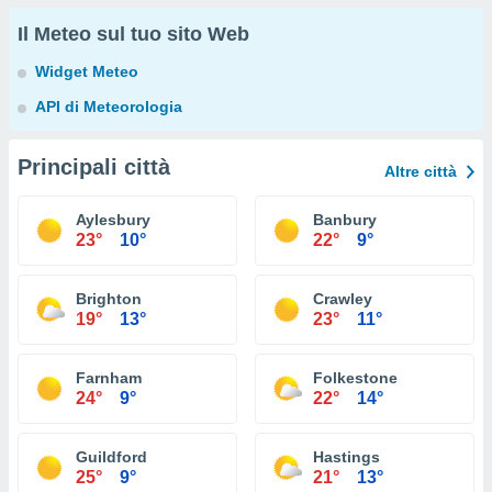
Il Meteo sul tuo sito Web
Widget Meteo
API di Meteorologia
Principali città
Altre città
Aylesbury
Banbury
23°
10°
22°
9°
Brighton
Crawley
19°
13°
23°
11°
Farnham
Folkestone
24°
9°
22°
14°
Guildford
Hastings
25°
9°
21°
13°