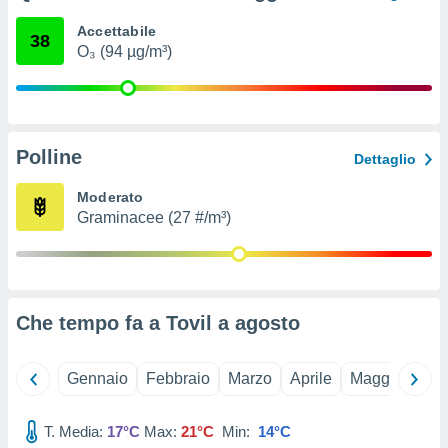
ioni
e
Accettabile
38
à non
O₃ (94 µg/m³)
izzata.
utare
zione dei
 al
Polline
ito Web
Dettaglio
questo
ento
Moderato
 il
Graminacee (27 #/m³)
o
, noi e i
rtner
Che tempo fa a Tovil a
agosto
mo
tori
Gennaio
Febbraio
Marzo
Aprile
Maggio
Giu
o
e simili
T. Media:
17°C
Max:
21°C
Min:
14°C
viare,