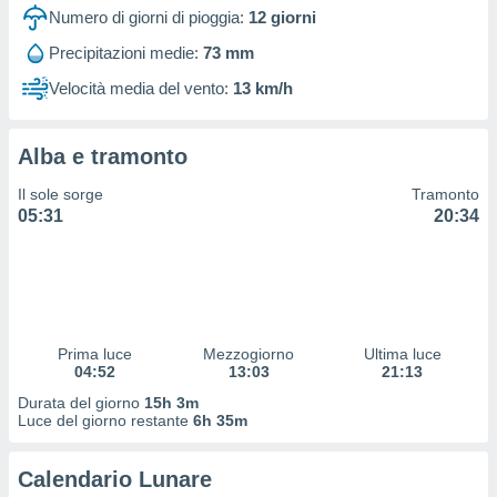
 e
Numero di giorni di pioggia:
12
giorni
ati
 quali la
Precipitazioni medie:
73 mm
a su
Velocità media del vento:
13 km/h
ito web,
IP e
tori di
Alcuni
Alba e tramonto
ro
Il sole sorge
Tramonto
 tuoi dati
05:31
20:34
 sulla
un
e
, al quale
rti. Per
puoi
Prima luce
Mezzogiorno
Ultima luce
il tuo
04:52
13:03
21:13
o o
Durata del giorno
15h 3m
l
Luce del giorno restante
6h 35m
nto dei
ualsiasi
 facendo
Calendario Lunare