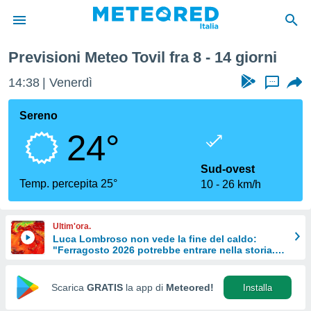
Settimana
Previsioni Meteo Tovil fra 8 - 14 giorni
tiva
rivacy
14:38
Venerdì
...
ti di
net
Sereno
net)
24°
i
 da
nisti per
Sud-ovest
 che le
Temp. percepita 25°
10
26 km/h
ioni
iano di
È
Ultim'ora.
Luca Lombroso non vede la fine del caldo:
 a
"Ferragosto 2026 potrebbe entrare nella storia.
ito Web
Ecco perché."
do le
opzioni:
Scarica
GRATIS
la app di
Meteored!
Installa
 i