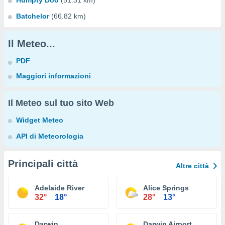
Humpty Doo
(51.31 km)
Batchelor
(66.82 km)
Il Meteo...
PDF
Maggiori informazioni
Il Meteo sul tuo sito Web
Widget Meteo
API di Meteorologia
Principali città
Altre città
Adelaide River
Alice Springs
32°
18°
28°
13°
Darwin
Darwin Airport