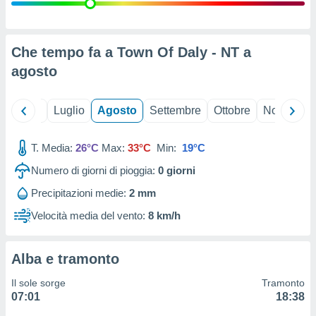
ioni
" o
tra
sui cookie
o sito
Che tempo fa a Town Of Daly - NT a
agosto
nostri
Giugno
Luglio
Agosto
Settembre
Ottobre
Novembre
mo il
te
ento dei
T. Media:
26°C
Max:
33°C
Min:
19°C
Numero di giorni di pioggia:
0
giorni
re
ioni su
Precipitazioni medie:
2 mm
vo e/o
Velocità media del vento:
8 km/h
i,
 dati
er la
 della
Alba e tramonto
à, creare
r la
Il sole sorge
Tramonto
à
07:01
18:38
izzata,