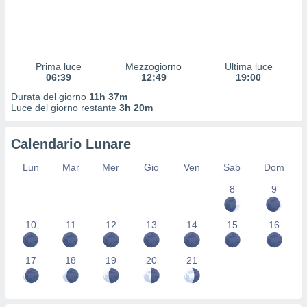
 profili
lezione
cità
izzata,
fili per
Prima luce
Mezzogiorno
Ultima luce
06:39
12:49
19:00
izzazione
Durata del giorno
11h 37m
nuti,
Luce del giorno restante
3h 20m
 profili
lezione
uti
Calendario Lunare
zzati,
 le
Lun
Mar
Mer
Gio
Ven
Sab
Dom
ni degli
 misurare
8
9
zioni dei
,
10
11
12
13
14
15
16
ere il
so
17
18
19
20
21
he o la
ione di
enienti
diverse,