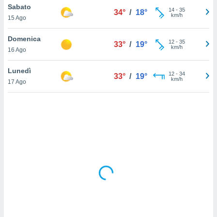
Sabato
14
-
35
34°
/
18°
km/h
sui cookie
15 Ago
e il tuo
 in
Domenica
12
-
35
33°
/
19°
km/h
16 Ago
o
 il
Lunedì
12
-
34
33°
/
19°
km/h
azioni
17 Ago
kie
re
le a piè
 del
to web.
ATIVA,
e
gie
i cookie
ccetti
zione dei