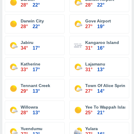
28°
22°
28°
22°
Darwin City
Gove Airport
28°
22°
27°
19°
Jabiru
Kangaroo Island
34°
17°
31°
16°
Katherine
Lajamanu
33°
17°
31°
13°
Tennant Creek
Town Of Alice Springs
29°
13°
27°
14°
Willowra
Yee To Wappah Island
28°
13°
25°
21°
Yuendumu
Yulara