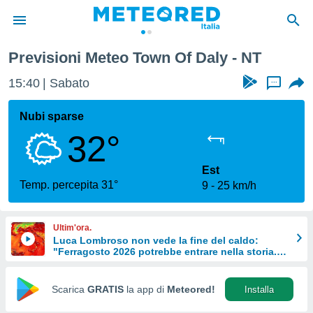
Previsioni Meteo Town Of Daly - NT
tiva
rivacy
15:40
Sabato
...
ti di
net
Nubi sparse
net)
32°
i
 da
nisti per
Est
 che le
Temp. percepita 31°
9
25 km/h
ioni
iano di
È
Ultim'ora.
Luca Lombroso non vede la fine del caldo:
 a
"Ferragosto 2026 potrebbe entrare nella storia.
ito Web
Ecco perché."
do le
opzioni:
Scarica
GRATIS
la app di
Meteored!
Installa
 i