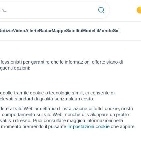
Notizie
Video
Allerte
Radar
Mappe
Satelliti
Modelli
Mondo
Sci
fessionisti per garantire che le informazioni offerte siano di
guenti opzioni:
ccolte tramite cookie o tecnologie simili, ci consente di
n elevati standard di qualità senza alcun costo.
tza
re al sito Web accettando l'installazione di tutti i cookie, nostri
 il comportamento sul sito Web, nonché di sviluppare un profilo
...
asati su di esso. Puoi consultare maggiori informazioni nella
si momento premendo il pulsante
Impostazioni cookie
che appare
Per ora
Caldo umido afoso nelle
prossime ore