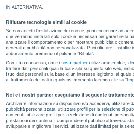
30°
IN ALTERNATIVA,
Rifiutare tecnologie simili ai cookie
UV
3 Medi
Se non accetti l'installazione dei cookie, puoi continuare ad acc
Temp. percepita 31°
FPS
6-10
che verranno installati solo i cookie necessari per garantire la n
analizzare il comportamento o per mostrare pubblicità o contenut
generali e pubblicità non personalizzata. Puoi rifiutare l'install
abbonamento premendo il pulsante "Rifiuta".
Ultim'ora.
Ondata di calore fino a Ferragosto: rischia di
Con il tuo consenso, noi e i
nostri partner
utilizziamo cookie, iden
diventare eccezionale. Svolta solo a fine mes
trattare dati personali quali la tua visita su questo sito web, indiri
i tuoi dati personali sulla base di un interesse legittimo, al quale
Il Meteo 1 - 7
Attualità
Mappa di nuvolosità
Radar 
al trattamento dei dati in qualsiasi momento facendo clic su "
Imp
Noi e i nostri partner eseguiamo il seguente trattamento
Domani
Lunedì
Oggi
Archiviare informazioni su dispositivo e/o accedervi, utilizzare dati
pubblicità personalizzata, utilizzare profili per la selezione di pu
9 Ago
10 Ago
8 Ago
contenuti, utilizzare profili per la selezione di contenuti personal
prestazioni dei contenuti, comprendere il pubblico attraverso stat
sviluppare e migliorare i servizi, utilizzare dati limitati per la sel