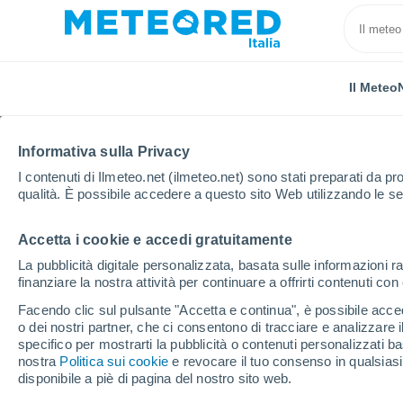
Il Meteo
Informativa sulla Privacy
I contenuti di Ilmeteo.net (ilmeteo.net) sono stati preparati da pro
qualità. È possibile accedere a questo sito Web utilizzando le se
Accetta i cookie e accedi gratuitamente
Home
Provincia di Oristano
Tramatza
La pubblicità digitale personalizzata, basata sulle informazioni ra
finanziare la nostra attività per continuare a offrirti contenuti co
Previsioni Meteo Trama
Facendo clic sul pulsante "Accetta e continua", è possibile accede
o dei nostri partner, che ci consentono di tracciare e analizzare
09:58
Sabato
specifico per mostrarti la pubblicità o contenuti personalizzati b
nostra
Politica sui cookie
e revocare il tuo consenso in qualsia
disponibile a piè di pagina del nostro sito web.
Sereno