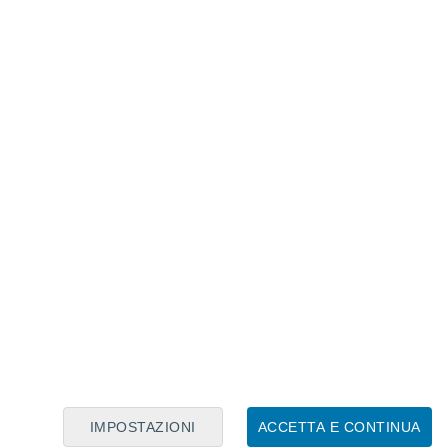
Calendario Lunare
Lun
Mar
Mer
Gio
Ven
Sab
Dom
8
9
10
11
12
13
14
15
16
17
18
19
20
21
IMPOSTAZIONI
ACCETTA E CONTINUA