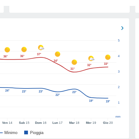
5
37°
4
36°
36°
34°
33°
32°
31°
3
2
24°
23°
23°
23°
22°
19°
19°
1
mm
Ven
14
Sab
15
Dom
16
Lun
17
Mar
18
Mer
19
Gio
20
Minimo
Pioggia