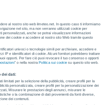
Allerta arancione
Allerta importante per alte
temperature a Tramatza oggi
o
edere al nostro sito web ilmeteo.net. In questo caso ti informiamo
avigazione nel sito, ma non verranno utilizzati cookie per
i personalizzati, anche se potrai visualizzare informazioni
azione dei cookie e accedere al nostro sito Web tramite questo
tificatori univoci o tecnologie simili per archiviare, accedere e
e?
zzi IP e identificatori di cookie. Alcuni fornitori potrebbero trattare
 puoi opporti. Per fare ciò puoi revocare il tuo consenso o opporti
di pioggia
Satelliti
Modelli
ostazioni
" o nella nostra
Politica sui cookie
su questo sito web.
 dei dati:
Martedì
Mercoledì
Giovedi
Venerdì
 limitati per la selezione della pubblicità, creare profili per la
bblicità personalizzata, creare profili per la personalizzazione dei
11 Ago
12 Ago
13 Ago
14 Ago
izzati, Misurare le prestazioni degli annunci, misurare le
istiche o la combinazione di dati provenienti da fonti diverse,
ezione dei contenuti.
40%