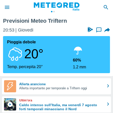
Previsioni Meteo Triftern
tiva
rivacy
20:53
Giovedi
...
ti di
net
Pioggia debole
net)
20°
i
 da
nisti per
60%
 che le
Temp. percepita 20°
1.2 mm
ioni
iano di
È
Allerta arancione
 a
Allerta importante per temporale a Triftern oggi
ito Web
do le
Ultim’ora
opzioni:
Caldo intenso sull’Italia, ma venerdì 7 agosto
forti temporali minacciano il Nord
 i