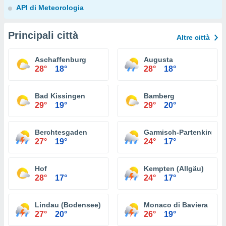
API di Meteorologia
Principali città
Altre città
Aschaffenburg
Augusta
28°
18°
28°
18°
Bad Kissingen
Bamberg
29°
19°
29°
20°
Berchtesgaden
Garmisch-Partenkirche
27°
19°
24°
17°
Hof
Kempten (Allgäu)
28°
17°
24°
17°
Lindau (Bodensee)
Monaco di Baviera
27°
20°
26°
19°