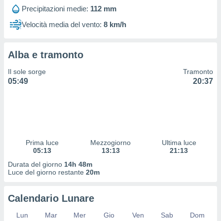
 profili
Precipitazioni medie:
112 mm
lezione
cità
Velocità media del vento:
8 km/h
izzata,
fili per
Alba e tramonto
izzazione
nuti,
Il sole sorge
Tramonto
 profili
05:49
20:37
lezione
uti
zzati,
 le
ni degli
 misurare
Prima luce
Mezzogiorno
Ultima luce
zioni dei
05:13
13:13
21:13
,
ere il
Durata del giorno
14h 48m
Luce del giorno restante
20m
so
he o la
Calendario Lunare
ione di
enienti
Lun
Mar
Mer
Gio
Ven
Sab
Dom
diverse,