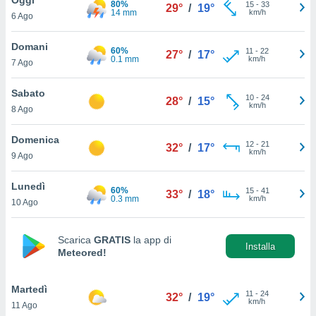
80%
a", è
15
-
33
29°
/
19°
14 mm
km/h
6 Ago
al sito
ettando
Domani
60%
11
-
22
27°
/
17°
zione di
0.1 mm
km/h
7 Ago
okie,
dei nostri
Sabato
10
-
24
che ci
28°
/
15°
km/h
8 Ago
no di
 e
e il
Domenica
12
-
21
32°
/
17°
amento
km/h
9 Ago
 Web,
i
Lunedì
60%
15
-
41
re un
33°
/
18°
0.3 mm
km/h
10 Ago
pecifico
arti la
à o
Scarica
GRATIS
la app di
i
Installa
Meteored!
zzati
 di esso.
sultare
Martedì
11
-
24
32°
/
19°
km/h
11 Ago
oni nella