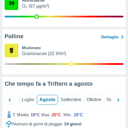
Accettabile
39
ioni
" o
O₃ (97 µg/m³)
tra
sui cookie
o sito
Polline
nostri
Dettaglio
mo il
Moderato
te
Graminacee (32 #/m³)
ento dei
re
ioni su
vo e/o
Che tempo fa a Triftern a
agosto
i,
 dati
er la
Giugno
Luglio
Agosto
Settembre
Ottobre
Novembre
 della
à, creare
r la
T. Media:
19°C
Max:
25°C
Min:
15°C
à
Numero di giorni di pioggia:
14
giorni
izzata,