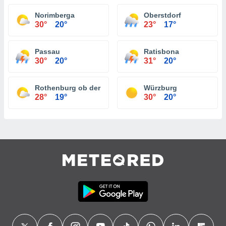
Norimberga
Oberstdorf
30°
20°
23°
17°
Passau
Ratisbona
30°
20°
31°
20°
Rothenburg ob der Tauber
Würzburg
28°
19°
30°
20°