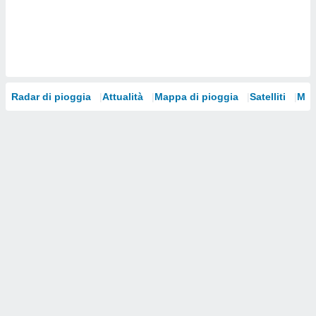
i nostri
artner
Radar di pioggia
Attualità
Mappa di pioggia
Satelliti
Mod