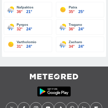
Nafpaktos
Patra
36°
21°
35°
25°
Pyrgos
Tragano
32°
24°
36°
24°
Vartholomio
Zacharo
31°
24°
34°
24°