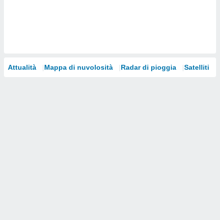
i nostri
artner
Attualità
Mappa di nuvolosità
Radar di pioggia
Satelliti