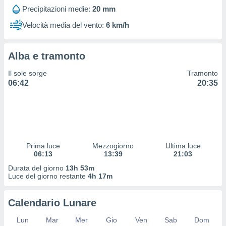
 profili
Precipitazioni medie:
20 mm
lezione
cità
Velocità media del vento:
6 km/h
izzata,
fili per
Alba e tramonto
izzazione
nuti,
Il sole sorge
Tramonto
 profili
06:42
20:35
lezione
uti
zzati,
 le
ni degli
 misurare
Prima luce
Mezzogiorno
Ultima luce
zioni dei
06:13
13:39
21:03
,
ere il
Durata del giorno
13h 53m
Luce del giorno restante
4h 17m
so
he o la
Calendario Lunare
ione di
enienti
Lun
Mar
Mer
Gio
Ven
Sab
Dom
diverse,