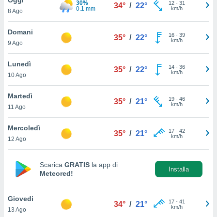
30%
a", è
12
-
31
34°
/
22°
0.1 mm
km/h
8 Ago
al sito
ettando
Domani
16
-
39
35°
/
22°
zione di
km/h
9 Ago
okie,
dei nostri
Lunedì
14
-
36
che ci
35°
/
22°
km/h
10 Ago
no di
 e
e il
Martedì
19
-
46
35°
/
21°
amento
km/h
11 Ago
 Web,
i
Mercoledì
17
-
42
re un
35°
/
21°
km/h
12 Ago
pecifico
arti la
à o
Scarica
GRATIS
la app di
i
Installa
Meteored!
zzati
 di esso.
sultare
Giovedi
17
-
41
34°
/
21°
km/h
13 Ago
oni nella