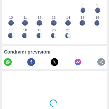
re e
8
9
e i
tilizzare
10
11
12
13
14
15
16
ati per la
e dei
.
17
18
19
20
21
izzazione
azione
Condividi previsioni
o la
e del
vo,
à e
i
zzati,
one delle
ni dei
 e degli
 ricerche
ico,
di