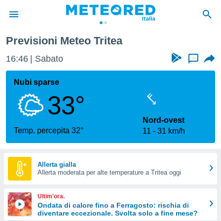
Previsioni Meteo Tritea
tiva
rivacy
16:46
Sabato
...
ti di
net
Nubi sparse
net)
33°
i
 da
nisti per
Nord-ovest
 che le
Temp. percepita 32°
11
31 km/h
ioni
iano di
È
Allerta gialla
 a
Allerta moderata per alte temperature a Tritea oggi
ito Web
do le
Ultim'ora.
opzioni:
Ondata di calore fino a Ferragosto: rischia di
diventare eccezionale. Svolta solo a fine mese?
 i