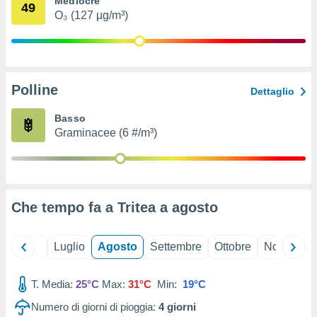
Mediocre
49
ioni
" o
O₃ (127 µg/m³)
tra
sui cookie
o sito
Polline
nostri
Dettaglio
mo il
Basso
te
Graminacee (6 #/m³)
ento dei
re
ioni su
vo e/o
Che tempo fa a Tritea a
agosto
i,
 dati
er la
Giugno
Luglio
Agosto
Settembre
Ottobre
Novembre
 della
à, creare
r la
T. Media:
25°C
Max:
31°C
Min:
19°C
à
Numero di giorni di pioggia:
4
giorni
izzata,