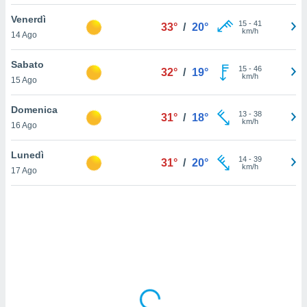
Venerdì
sui cookie
15
-
41
33°
/
20°
km/h
14 Ago
e il tuo
 in
Sabato
15
-
46
32°
/
19°
o
km/h
15 Ago
 il
Domenica
azioni
13
-
38
31°
/
18°
km/h
16 Ago
kie
re
le a piè
Lunedì
14
-
39
31°
/
20°
 del
km/h
17 Ago
to web.
ATIVA,
e
gie
i cookie
ccetti
zione dei