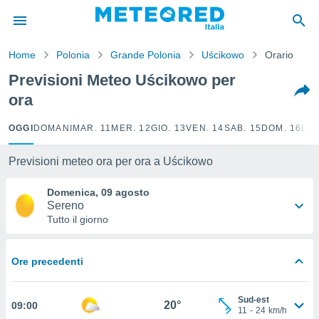
tiva
rivacy
Home
Polonia
Grande Polonia
Uścikowo
Orario
ti di
net
Previsioni Meteo Uścikowo per
net)
ora
i
 da
nisti per
OGGI
DOMANI
MAR. 11
MER. 12
GIO. 13
VEN. 14
SAB. 15
DOM. 16
LUN
 che le
ioni
Previsioni meteo ora per ora a Uścikowo
iano di
È
Domenica, 09 agosto
Sereno
 a
Tutto il giorno
ito Web
do le
opzioni:
Ore precedenti
 i
e
Sud-est
20°
09:00
11
-
24
km/h
amente