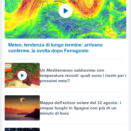
a su
ito web,
IP e
tori di
Alcuni
ro
 tuoi dati
Meteo, tendenza di lungo termine: arrivano
 sulla
conferme, la svolta dopo Ferragosto
un
e
, al quale
rti. Per
Un Mediterraneo caldissimo con
puoi
temperature record: quali sono i rischi per i
il tuo
prossimi mesi?
o o
l
nto dei
ualsiasi
Mappa dell'eclissi solare del 12 agosto: i
 facendo
cinque luoghi in Spagna con più di un
minuto di buio
ioni
" o
tra
sui cookie