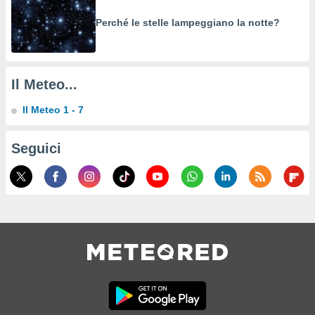
o sito
Perché le stelle lampeggiano la notte?
nostri
mo il
Il Meteo...
te
ento dei
Il Meteo 1 - 7
re
Seguici
ioni su
vo e/o
i,
 dati
er la
 della
à, creare
r la
à
izzata,
 profili
lezione
cità