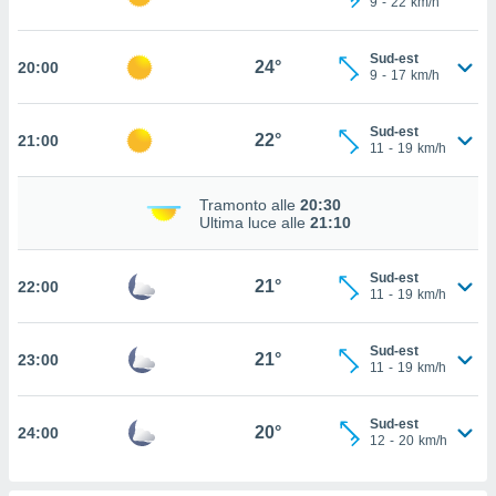
9
-
22
km/h
 in
o
Sud-est
24°
20:00
9
-
17
km/h
 il
azioni
Sud-est
22°
21:00
kie
11
-
19
km/h
re
le a piè
Tramonto alle
20:30
 del
Ultima luce alle
21:10
to web.
Sud-est
21°
22:00
ATIVA,
11
-
19
km/h
e
Sud-est
gie
21°
23:00
11
-
19
km/h
i cookie
ccetti
Sud-est
zione dei
20°
24:00
12
-
20
km/h
puoi
re ad
 al