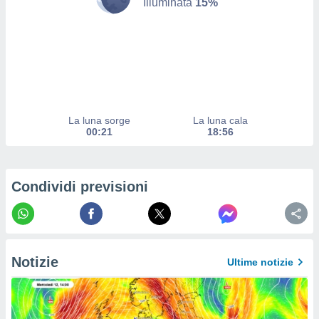
izzata.
Illuminata
15%
utare
zione dei
 al
ito Web
questo
ento
 il
La luna sorge
La luna cala
00:21
18:56
o
, noi e i
Condividi previsioni
rtner
mo
tori
o
e simili
Notizie
Ultime notizie
viare,
 e
ati
 quali la