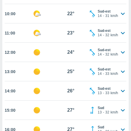
cità
Sud-est
22°
10:00
14
-
31
km/h
izzata,
ACCETTA
ulle
E
ioni
Sud-est
CONTINUA
23°
11:00
tramite
14
-
32
km/h
e simili,
IMPOSTAZIONI
Sud-est
nte di
24°
12:00
14
-
32
km/h
e la
tività per
re a
Sud-est
25°
13:00
14
-
33
km/h
ontenuti
ti
 di
Sud-est
26°
senza
14:00
13
-
33
km/h
sto.
clic sul
Sud
27°
15:00
 "Accetta
13
-
32
km/h
a", è
Sud
al sito
27°
16:00