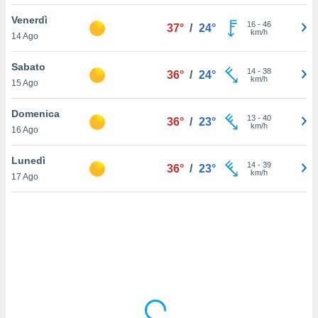
Venerdì
sui cookie
16
-
46
37°
/
24°
km/h
14 Ago
e il tuo
 in
Sabato
14
-
38
36°
/
24°
o
km/h
15 Ago
 il
Domenica
azioni
13
-
40
36°
/
23°
km/h
16 Ago
kie
re
le a piè
Lunedì
14
-
39
36°
/
23°
 del
km/h
17 Ago
to web.
ATIVA,
e
gie
i cookie
ccetti
zione dei