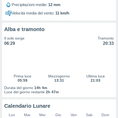
 profili
Precipitazioni medie:
12 mm
lezione
cità
Velocità media del vento:
11 km/h
izzata,
fili per
Alba e tramonto
izzazione
nuti,
Il sole sorge
Tramonto
 profili
06:29
20:33
lezione
uti
zzati,
 le
ni degli
 misurare
Prima luce
Mezzogiorno
Ultima luce
zioni dei
05:59
13:31
21:03
,
ere il
Durata del giorno
14h 4m
Luce del giorno restante
2h 47m
so
he o la
Calendario Lunare
ione di
enienti
Lun
Mar
Mer
Gio
Ven
Sab
Dom
diverse,