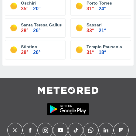
Oschiri
Porto Torres
35°
20°
31°
24°
Santa Teresa Gallura
Sassari
28°
26°
33°
21°
Stintino
Tempio Pausania
28°
26°
31°
18°