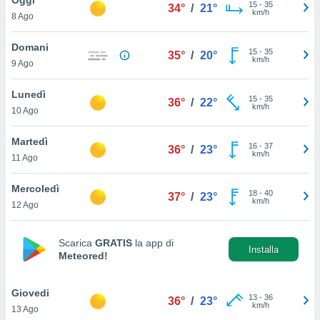
a", è
15
-
35
34°
/
21°
km/h
8 Ago
al sito
ettando
Domani
15
-
35
35°
/
20°
zione di
km/h
9 Ago
okie,
dei nostri
Lunedì
15
-
35
che ci
36°
/
22°
km/h
10 Ago
no di
 e
e il
Martedì
16
-
37
36°
/
23°
amento
km/h
11 Ago
 Web,
i
Mercoledì
18
-
40
re un
37°
/
23°
km/h
12 Ago
pecifico
arti la
à o
Scarica
GRATIS
la app di
i
Installa
Meteored!
zzati
 di esso.
sultare
Giovedi
13
-
36
36°
/
23°
km/h
13 Ago
oni nella