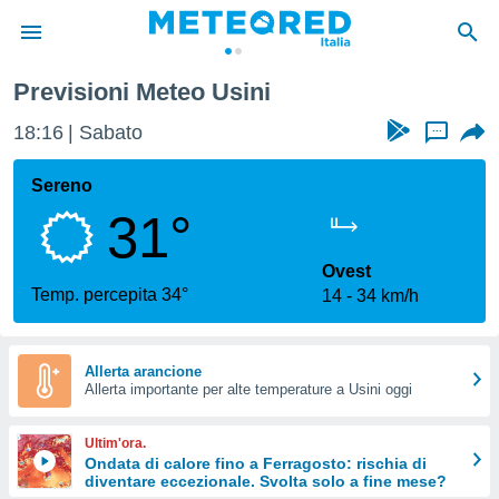
Previsioni Meteo Usini
tiva
rivacy
18:16
Sabato
...
ti di
net
Sereno
net)
31°
i
 da
nisti per
Ovest
 che le
Temp. percepita 34°
14
34 km/h
ioni
iano di
È
Allerta arancione
 a
Allerta importante per alte temperature a Usini oggi
ito Web
do le
Ultim'ora.
opzioni:
Ondata di calore fino a Ferragosto: rischia di
diventare eccezionale. Svolta solo a fine mese?
 i