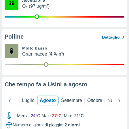
Accettabile
39
ioni
" o
O₃ (97 µg/m³)
tra
sui cookie
o sito
Polline
nostri
Dettaglio
mo il
Molto basso
te
Graminacee (4 #/m³)
ento dei
re
ioni su
vo e/o
Che tempo fa a Usini a
agosto
i,
 dati
er la
Giugno
Luglio
Agosto
Settembre
Ottobre
Novembre
 della
à, creare
r la
T. Media:
24°C
Max:
27°C
Min:
21°C
à
Numero di giorni di pioggia:
2
giorni
izzata,