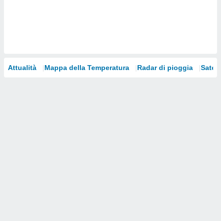
i nostri
artner
Attualità
Mappa della Temperatura
Radar di pioggia
Satelli