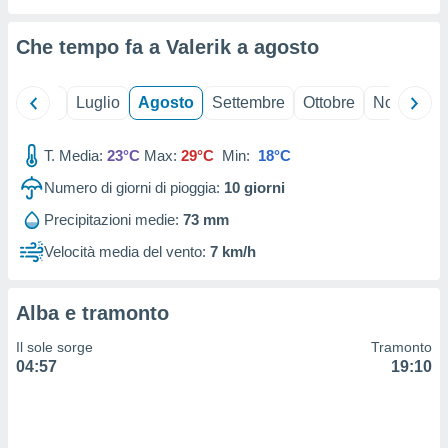
ioni
" o
tra
Che tempo fa a Valerik a
agosto
sui cookie
o sito
Giugno
Luglio
Agosto
Settembre
Ottobre
Novembre
nostri
T. Media:
23°C
Max:
29°C
Min:
18°C
mo il
te
Numero di giorni di pioggia:
10
giorni
ento dei
Precipitazioni medie:
73 mm
re
Velocità media del vento:
7 km/h
ioni su
vo e/o
i,
Alba e tramonto
 dati
er la
Il sole sorge
Tramonto
 della
04:57
19:10
à, creare
r la
à
izzata,