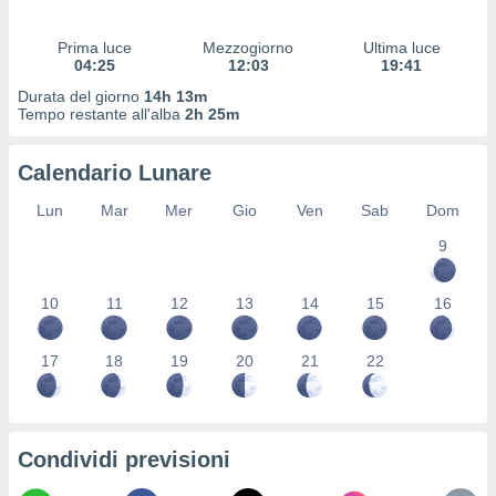
 profili
lezione
Prima luce
Mezzogiorno
Ultima luce
cità
04:25
12:03
19:41
izzata,
fili per
Durata del giorno
14h 13m
Tempo restante all'alba
2h 25m
izzazione
nuti,
Calendario Lunare
 profili
lezione
Lun
Mar
Mer
Gio
Ven
Sab
Dom
uti
zzati,
9
 le
ni degli
10
11
12
13
14
15
16
 misurare
zioni dei
,
17
18
19
20
21
22
ere il
so
he o la
ione di
Condividi previsioni
enienti
diverse,