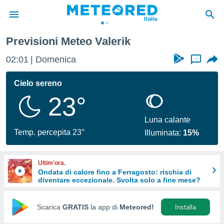
Previsioni Meteo Valerik
tiva
rivacy
02:01
Domenica
...
ti di
net
Cielo sereno
net)
23°
i
 da
nisti per
Luna calante
 che le
Temp. percepita 23°
Illuminata:
15%
ioni
iano di
È
Ultim'ora.
Ondata di calore fino a Ferragosto: rischia di
 a
diventare eccezionale. Svolta solo a fine mese?
ito Web
do le
opzioni:
Scarica
GRATIS
la app di
Meteored!
Installa
 i