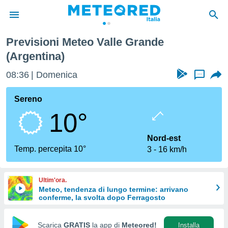
Previsioni Meteo Valle Grande
tiva
(Argentina)
rivacy
ti di
08:36
Domenica
...
net
net)
Sereno
i
 da
10°
nisti per
 che le
Nord-est
ioni
Temp. percepita 10°
iano di
3
16 km/h
È
 a
Ultim'ora.
ito Web
Meteo, tendenza di lungo termine: arrivano
do le
conferme, la svolta dopo Ferragosto
opzioni:
Scarica
GRATIS
la app di
Meteored!
Installa
 i