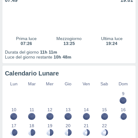
07:49
19:01
 profili
lezione
cità
izzata,
fili per
izzazione
Prima luce
Mezzogiorno
Ultima luce
07:26
13:25
19:24
nuti,
 profili
Durata del giorno
11h 11m
lezione
Luce del giorno restante
10h 48m
uti
zzati,
Calendario Lunare
 le
ni degli
Lun
Mar
Mer
Gio
Ven
Sab
Dom
 misurare
zioni dei
9
,
ere il
10
11
12
13
14
15
16
so
he o la
17
18
19
20
21
22
ione di
enienti
diverse,