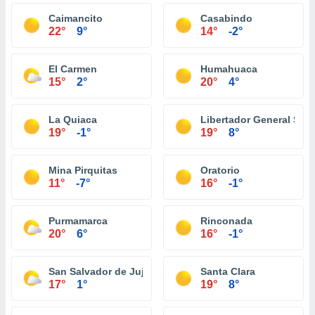
Caimancito
Casabindo
22°
9°
14°
-2°
El Carmen
Humahuaca
15°
2°
20°
4°
La Quiaca
Libertador General San 
19°
-1°
19°
8°
Mina Pirquitas
Oratorio
11°
-7°
16°
-1°
Purmamarca
Rinconada
20°
6°
16°
-1°
San Salvador de Jujuy
Santa Clara
17°
1°
19°
8°