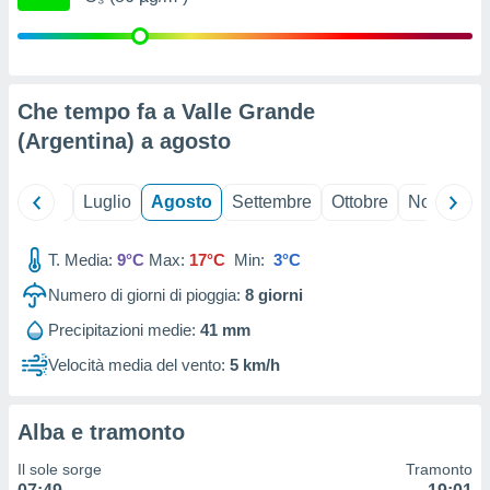
ioni
" o
tra
sui cookie
o sito
Che tempo fa a Valle Grande
(Argentina) a
agosto
nostri
mo il
te
Giugno
Luglio
Agosto
Settembre
Ottobre
Novembre
ento dei
T. Media:
9°C
Max:
17°C
Min:
3°C
re
ioni su
Numero di giorni di pioggia:
8
giorni
vo e/o
Precipitazioni medie:
41 mm
i,
 dati
Velocità media del vento:
5 km/h
er la
 della
à, creare
Alba e tramonto
r la
à
Il sole sorge
Tramonto
izzata,