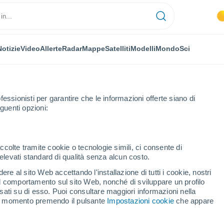
Notizie
Video
Allerte
Radar
Mappe
Satelliti
Modelli
Mondo
Sci
fessionisti per garantire che le informazioni offerte siano di
guenti opzioni:
Prossima Settimana
ccolte tramite cookie o tecnologie simili, ci consente di
n elevati standard di qualità senza alcun costo.
lomio fra 8 - 14 giorni
re al sito Web accettando l'installazione di tutti i cookie, nostri
 il comportamento sul sito Web, nonché di sviluppare un profilo
...
asati su di esso. Puoi consultare maggiori informazioni nella
si momento premendo il pulsante
Impostazioni cookie
che appare
Per ora
Caldo umido afoso nelle
prossime ore