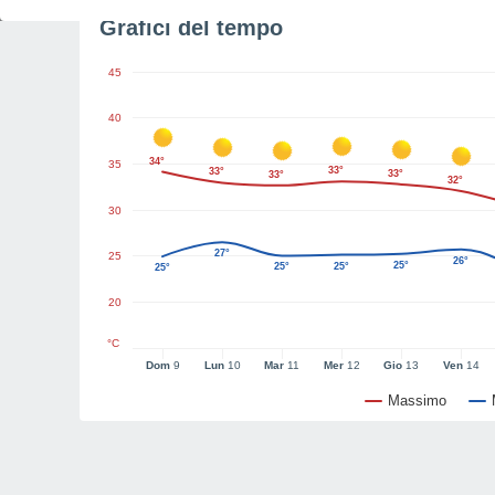
Grafici del tempo
45
40
34°
35
33°
33°
33°
33°
32°
30
27°
25
26°
25°
25°
25°
25°
20
°C
Dom
9
Lun
10
Mar
11
Mer
12
Gio
13
Ven
14
Massimo