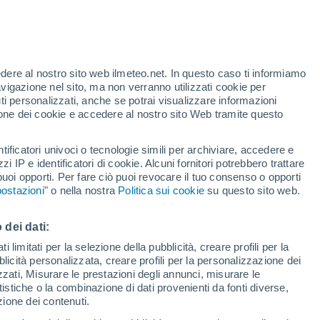
Allerta gialla
Allerta moderata per alte
temperature a Vartholomio oggi
 alto!
edere al nostro sito web ilmeteo.net. In questo caso ti informiamo
avigazione nel sito, ma non verranno utilizzati cookie per
i personalizzati, anche se potrai visualizzare informazioni
azione dei cookie e accedere al nostro sito Web tramite questo
tificatori univoci o tecnologie simili per archiviare, accedere e
zzi IP e identificatori di cookie. Alcuni fornitori potrebbero trattare
 puoi opporti. Per fare ciò puoi revocare il tuo consenso o opporti
adar di pioggia
Satelliti
Modelli
ostazioni
" o nella nostra
Politica sui cookie
su questo sito web.
 dei dati:
ercoledì
Giovedi
Venerdì
Sabato
 limitati per la selezione della pubblicità, creare profili per la
bblicità personalizzata, creare profili per la personalizzazione dei
19 Ago
20 Ago
21 Ago
22 Ago
izzati, Misurare le prestazioni degli annunci, misurare le
istiche o la combinazione di dati provenienti da fonti diverse,
ezione dei contenuti.