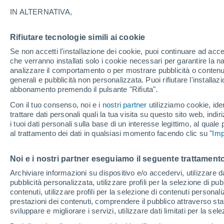
31°
IN ALTERNATIVA,
Rifiutare tecnologie simili ai cookie
UV
9 Molto
Se non accetti l'installazione dei cookie, puoi continuare ad acc
Temp. percepita 35°
FPS
25-50
che verranno installati solo i cookie necessari per garantire la n
analizzare il comportamento o per mostrare pubblicità o contenut
generali e pubblicità non personalizzata. Puoi rifiutare l'install
abbonamento premendo il pulsante "Rifiuta".
Ultim'ora.
Meteo, tendenza di lungo termine: arrivano
Con il tuo consenso, noi e i
nostri partner
utilizziamo cookie, iden
conferme, la svolta dopo Ferragosto
trattare dati personali quali la tua visita su questo sito web, indiri
i tuoi dati personali sulla base di un interesse legittimo, al quale
Il Meteo 1 - 7
Attualità
Mappa della Temperatura
R
al trattamento dei dati in qualsiasi momento facendo clic su "
Imp
Noi e i nostri partner eseguiamo il seguente trattamento
Lunedì
Martedì
M
Domenica
Archiviare informazioni su dispositivo e/o accedervi, utilizzare dati
pubblicità personalizzata, utilizzare profili per la selezione di pu
17 Ago
18 Ago
16 Ago
contenuti, utilizzare profili per la selezione di contenuti personal
prestazioni dei contenuti, comprendere il pubblico attraverso stat
sviluppare e migliorare i servizi, utilizzare dati limitati per la sel