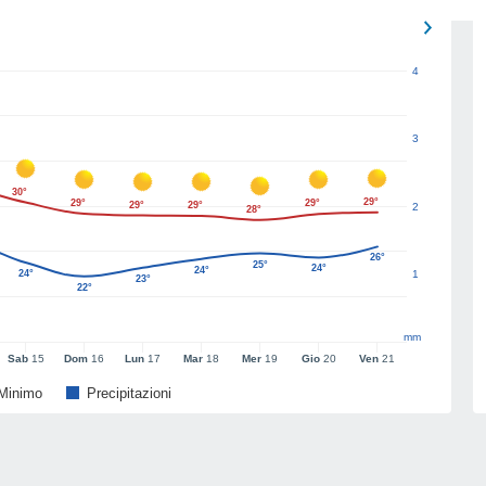
4
3
30°
29°
29°
29°
29°
29°
2
28°
26°
25°
24°
24°
24°
1
23°
22°
mm
Sab
15
Dom
16
Lun
17
Mar
18
Mer
19
Gio
20
Ven
21
Minimo
Precipitazioni