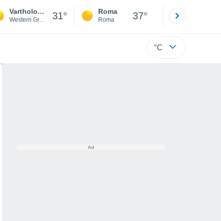
Vartholomio
Roma
Milano
31°
37°
Western Greece
Roma
Milano
°C