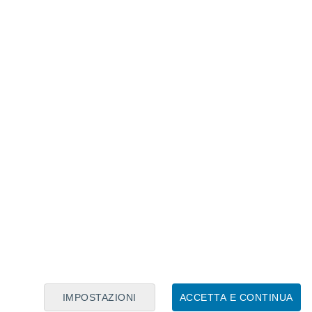
Calendario Lunare
Lun
Mar
Mer
Gio
Ven
Sab
Dom
9
10
11
12
13
14
15
16
17
18
19
20
21
22
IMPOSTAZIONI
ACCETTA E CONTINUA