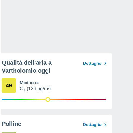
Qualità dell'aria a
Dettaglio
Vartholomio oggi
Mediocre
49
O₃ (126 µg/m³)
Polline
Dettaglio