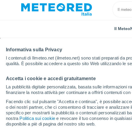
Il Meteo
Informativa sulla Privacy
I contenuti di Ilmeteo.net (ilmeteo.net) sono stati preparati da pro
qualità. È possibile accedere a questo sito Web utilizzando le se
Accetta i cookie e accedi gratuitamente
Home
Grecia
Grecia occidentale
Vartholomio
La pubblicità digitale personalizzata, basata sulle informazioni ra
finanziare la nostra attività per continuare a offrirti contenuti co
Previsioni Meteo Vartho
Facendo clic sul pulsante "Accetta e continua", è possibile accede
o dei nostri partner, che ci consentono di tracciare e analizzare
12:58
Domenica
specifico per mostrarti la pubblicità o contenuti personalizzati b
nostra
Politica sui cookie
e revocare il tuo consenso in qualsia
disponibile a piè di pagina del nostro sito web.
Sereno