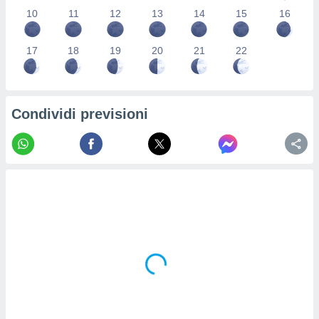
re e
10
11
12
13
14
15
16
e i
tilizzare
17
18
19
20
21
22
ati per la
e dei
.
Condividi previsioni
izzazione
azione
o la
e del
vo,
à e
i
zzati,
one delle
ni dei
 e degli
 ricerche
ico,
di