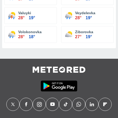
Valuyki
Veydelevka
28°
19°
28°
19°
Volokonovka
Ziborovka
28°
18°
27°
19°