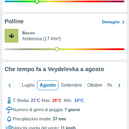
ioni
" o
tra
sui cookie
o sito
Polline
Dettaglio
Basso
nostri
Ambrosia (17 #/m³)
mo il
te
ento dei
Che tempo fa a Veydelevka a
agosto
re
ioni su
vo e/o
Giugno
Luglio
Agosto
Settembre
Ottobre
Novembre
i,
 dati
er la
T. Media:
21°C
Max:
26°C
Min:
14°C
 della
Numero di giorni di pioggia:
7
giorni
à, creare
r la
Precipitazioni medie:
37 mm
à
izzata,
Velocità media del vento:
11 km/h