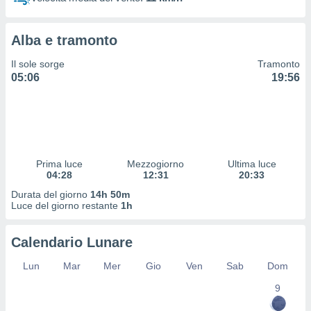
 profili
lezione
cità
Alba e tramonto
izzata,
fili per
Il sole sorge
Tramonto
05:06
19:56
izzazione
nuti,
 profili
lezione
uti
zzati,
Prima luce
Mezzogiorno
Ultima luce
 le
04:28
12:31
20:33
ni degli
 misurare
Durata del giorno
14h 50m
zioni dei
Luce del giorno restante
1h
,
ere il
Calendario Lunare
so
Lun
Mar
Mer
Gio
Ven
Sab
Dom
he o la
ione di
9
enienti
diverse,