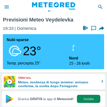
Previsioni Meteo Veydelevka
tiva
rivacy
19:33
Domenica
...
ti di
net
Nubi sparse
net)
23°
i
 da
nisti per
Nord
 che le
Temp. percepita 25°
15
26 km/h
ioni
iano di
È
Ultim'ora.
Meteo, tendenza di lungo termine: arrivano
 a
conferme, la svolta dopo Ferragosto
ito Web
do le
opzioni:
Scarica
GRATIS
la app di
Meteored!
Installa
 i