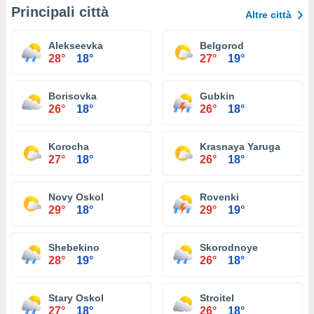
Principali città
Altre città
Alekseevka
Belgorod
28°
18°
27°
19°
Borisovka
Gubkin
26°
18°
26°
18°
Korocha
Krasnaya Yaruga
27°
18°
26°
18°
Novy Oskol
Rovenki
29°
18°
29°
19°
Shebekino
Skorodnoye
28°
19°
26°
18°
Stary Oskol
Stroitel
27°
18°
26°
18°