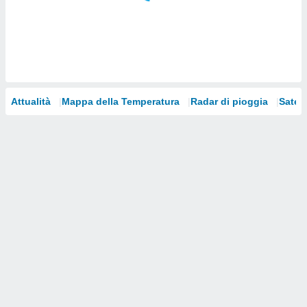
i nostri
artner
Attualità
Mappa della Temperatura
Radar di pioggia
Satelli