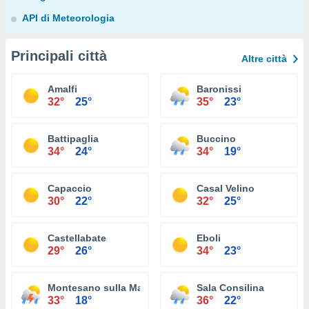
API di Meteorologia
Principali città
Altre città
Amalfi
Baronissi
32°
25°
35°
23°
Battipaglia
Buccino
34°
24°
34°
19°
Capaccio
Casal Velino
30°
22°
32°
25°
Castellabate
Eboli
29°
26°
34°
23°
Montesano sulla Marcellana
Sala Consilina
33°
18°
36°
22°