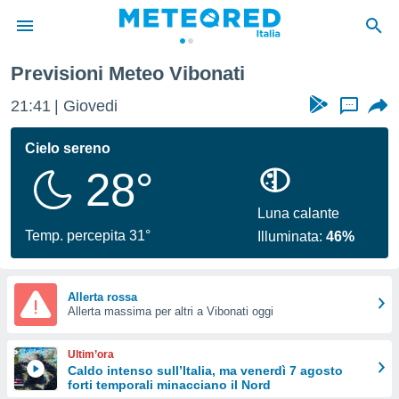
Previsioni Meteo Vibonati
tiva
rivacy
21:41
Giovedi
...
ti di
net
Cielo sereno
net)
28°
i
 da
nisti per
Luna calante
 che le
Temp. percepita 31°
Illuminata:
46%
ioni
iano di
È
Allerta rossa
 a
Allerta massima per altri a Vibonati oggi
ito Web
do le
Ultim’ora
opzioni:
Caldo intenso sull’Italia, ma venerdì 7 agosto
forti temporali minacciano il Nord
 i