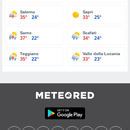
Salerno
Sapri
35°
24°
33°
25°
Sarno
Scafati
37°
22°
34°
24°
Teggiano
Vallo della Lucania
35°
22°
33°
23°