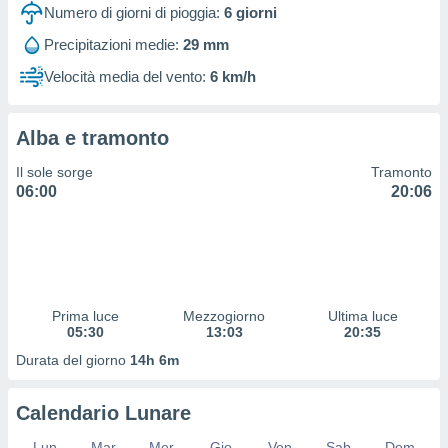
 profili
Numero di giorni di pioggia:
6
giorni
lezione
Precipitazioni medie:
29 mm
cità
izzata,
Velocità media del vento:
6 km/h
fili per
izzazione
Alba e tramonto
nuti,
 profili
Il sole sorge
Tramonto
lezione
06:00
20:06
uti
zzati,
 le
ni degli
 misurare
zioni dei
,
Prima luce
Mezzogiorno
Ultima luce
05:30
13:03
20:35
ere il
Durata del giorno
14h 6m
so
he o la
ione di
Calendario Lunare
enienti
diverse,
Lun
Mar
Mer
Gio
Ven
Sab
Dom