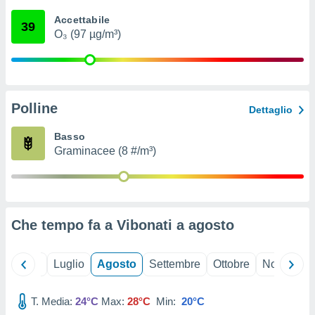
ioni
" o
Accettabile
tra
39
O₃ (97 µg/m³)
sui cookie
o sito
nostri
Polline
Dettaglio
mo il
te
Basso
ento dei
Graminacee (8 #/m³)
re
ioni su
vo e/o
i,
Che tempo fa a Vibonati a
agosto
 dati
er la
 della
Giugno
Luglio
Agosto
Settembre
Ottobre
Novembre
à, creare
r la
à
T. Media:
24°C
Max:
28°C
Min:
20°C
izzata,